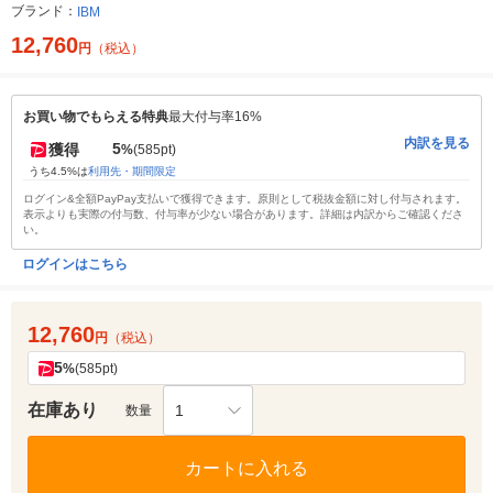
ブランド：
IBM
12,760
円
（税込）
お買い物でもらえる特典
最大付与率16%
内訳を見る
5
獲得
%
(585pt)
うち4.5%は
利用先・期間限定
ログイン&全額PayPay支払いで獲得できます。原則として税抜金額に対し付与されます。
表示よりも実際の付与数、付与率が少ない場合があります。詳細は内訳からご確認くださ
い。
ログインはこちら
12,760
円
（税込）
5
%
(585pt)
在庫あり
1
数量
カートに入れる