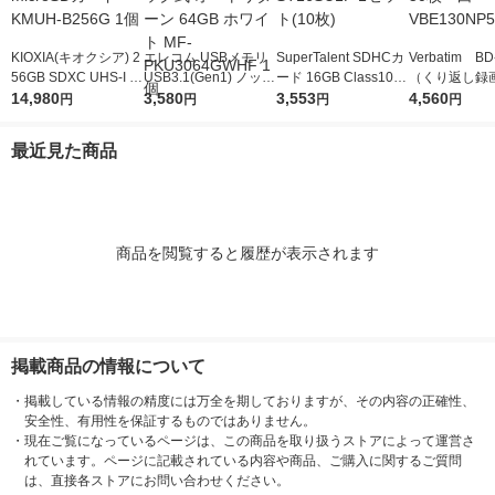
KIOXIA(キオクシア) 2
エレコム USBメモリ
SuperTalent SDHCカ
Verbatim BD
56GB SDXC UHS-I mi
USB3.1(Gen1) ノック
ード 16GB Class10 S
（くり返し
croSDカード KMUH-
14,980
式 オートリターン 64
3,580
T16SU1P 1セット(10
3,553
1-2倍速 5
4,560
円
円
円
円
B256G 1個
GB ホワイト MF-PKU
枚)
VBE130NP5
3064GWHF 1個
最近見た商品
商品を閲覧すると履歴が表示されます
掲載商品の情報について
・
掲載している情報の精度には万全を期しておりますが、その内容の正確性、
安全性、有用性を保証するものではありません。
・
現在ご覧になっているページは、この商品を取り扱うストアによって運営さ
れています。ページに記載されている内容や商品、ご購入に関するご質問
は、直接各ストアにお問い合わせください。