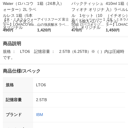
【水・ミネラルウォー
アイリスフーズ 富士
ティッシュペーパー 1
【水・ミネラ
ター】LOHACO Wate
山の強炭酸水 ラベル
50組 ロハコオリジナ
ター】LOHACO
r（ロハコウォータ
490
レス 500ml 1箱（24
1,420
ルソフトパックティッ
470
r 410ml 1箱
1,450
円
円
円
円
ー）2L ラベルレス 1
本入）
シュ フィオナ オリジ
入）ラベルレ
箱（5本入）（イチオ
ナル 1セット（10
オシ） オリジ
商品説明
シ） オリジナル
個：5個入×2パック）
オリジナル
規格 ：　LTO6　記憶容量 ：　2.5TB（6.25TB）※（ ）内は圧縮時
です。
商品仕様/スペック
規格
LTO6
記憶容量
2.5TB
ブランド
IBM