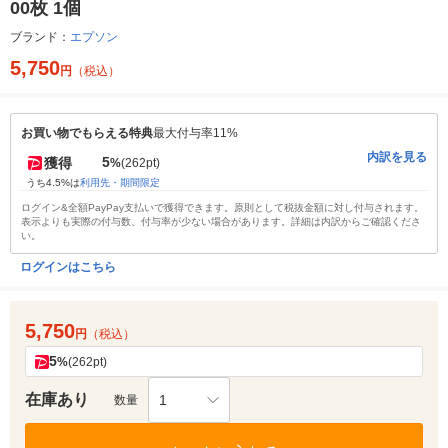
00枚 1個
ブランド：
エプソン
5,750
円
（税込）
お買い物でもらえる特典
最大付与率11%
内訳を見る
5
獲得
%
(262pt)
うち4.5%は
利用先・期間限定
ログイン&全額PayPay支払いで獲得できます。原則として税抜金額に対し付与されます。
表示よりも実際の付与数、付与率が少ない場合があります。詳細は内訳からご確認くださ
い。
ログインはこちら
5,750
円
（税込）
5
%
(262pt)
在庫あり
1
数量