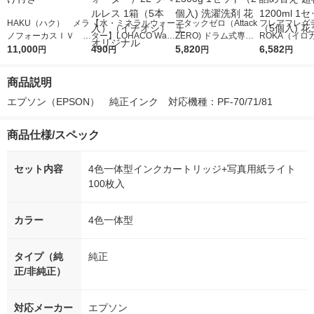
HAKU（ハク） メラ
【水・ミネラルウォー
アタックゼロ（Attack
フレアフレグラ
ノフォーカスＩＶ 4
ター】LOHACO Wate
ZERO) ドラム式専用
ROKA（イロ
5ｇ 資生堂 おまけ
11,000
r（ロハコウォータ
490
詰め替え メガジャン
5,820
イキッドリリ
6,582
円
円
円
円
付き
ー）2L ラベルレス 1
ボ 2300g 1セット（2
柔軟剤 詰め替
箱（5本入）（イチオ
個入) 洗濯洗剤 花王
大 1200ml 
商品説明
シ） オリジナル
（5個入) 花王
エプソン（EPSON）　純正インク　対応機種：PF-70/71/81
商品仕様/スペック
セット内容
4色一体型インクカートリッジ+写真用紙ライト
100枚入
カラー
4色一体型
タイプ（純
純正
正/非純正）
対応メーカー
エプソン