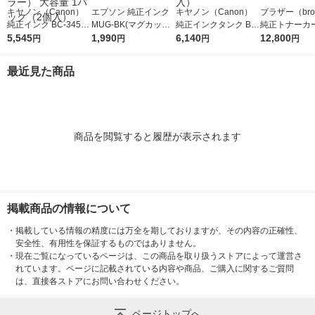
キヤノン（Canon）
エプソン 純正インク
キヤノン（Canon）
ブラザー（brot
純正インク BC-345XL
MUG-BK(マグカップ)
純正インクタンク BCI
純正トナーカ
+BC-346XL （ブラッ
5,545
ブラック 1個
1,990
-381+380/5MP 標準 1
6,140
ジ TN299XL
12,800
円
円
円
円
ク+3色カラー） 大容
パック（5色入）
タ 大容量 1個
量 1パック（2個入）
最近見た商品
商品を閲覧すると履歴が表示されます
掲載商品の情報について
・
掲載している情報の精度には万全を期しておりますが、その内容の正確性、
安全性、有用性を保証するものではありません。
・
現在ご覧になっているページは、この商品を取り扱うストアによって運営さ
れています。ページに記載されている内容や商品、ご購入に関するご質問
は、直接各ストアにお問い合わせください。
ページトップへ