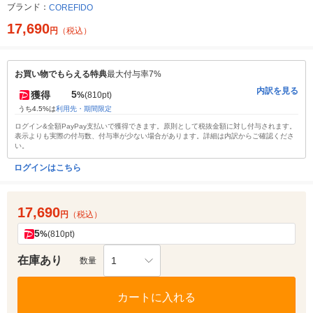
ブランド：
COREFIDO
17,690
円
（税込）
お買い物でもらえる特典
最大付与率7%
内訳を見る
5
獲得
%
(810pt)
うち4.5%は
利用先・期間限定
ログイン&全額PayPay支払いで獲得できます。原則として税抜金額に対し付与されます。
表示よりも実際の付与数、付与率が少ない場合があります。詳細は内訳からご確認くださ
い。
ログインはこちら
17,690
円
（税込）
5
%
(810pt)
在庫あり
1
数量
カートに入れる