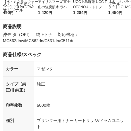
【水・ミネラルウォー
アイリスフーズ 富士
UCC上島珈琲 UCC T
【水・ミネラ
ター】LOHACO Wate
山の強炭酸水 ラベル
OTONOU（トトノ
ター】LOHACO
r（ロハコウォータ
490
レス 500ml 1箱（24
1,420
ウ） by BLACK無糖 5
1,284
r 410ml 1箱
1,450
円
円
円
円
ー）2L ラベルレス 1
本入）
00ml 1セット（6本）
入）ラベルレ
箱（5本入）（イチオ
オシ） オリジ
商品説明
シ） オリジナル
沖デ-タ（OKI）　純正トナ-　対応機種：
MC562dnw/MC562dn/C531dn/C511dn
商品仕様/スペック
カラー
マゼンタ
タイプ（純
純正
正/非純正）
印字枚数
5000枚
種別
プリンター用トナーカートリッジ/ドラムユニッ
ト