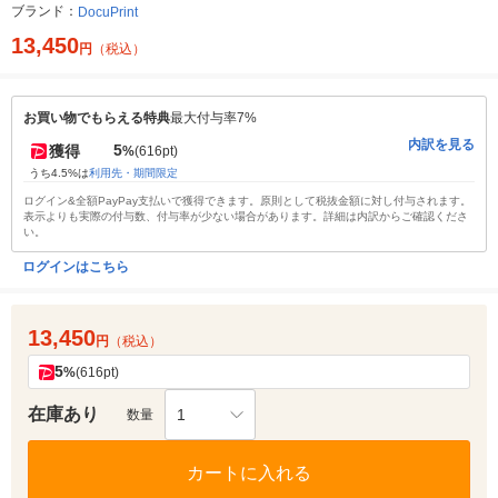
ブランド：
DocuPrint
13,450
円
（税込）
お買い物でもらえる特典
最大付与率7%
内訳を見る
5
獲得
%
(616pt)
うち4.5%は
利用先・期間限定
ログイン&全額PayPay支払いで獲得できます。原則として税抜金額に対し付与されます。
表示よりも実際の付与数、付与率が少ない場合があります。詳細は内訳からご確認くださ
い。
ログインはこちら
13,450
円
（税込）
5
%
(616pt)
在庫あり
1
数量
カートに入れる