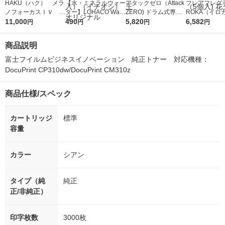
HAKU（ハク） メラ
【水・ミネラルウォー
アタックゼロ（Attack
フレアフレグラ
ノフォーカスＩＶ 4
ター】LOHACO Wate
ZERO) ドラム式専用
ROKA（イロ
5ｇ 資生堂 おまけ
11,000
r（ロハコウォータ
490
詰め替え メガジャン
5,820
イキッドリリ
6,582
円
円
円
円
付き
ー）2L ラベルレス 1
ボ 2300g 1セット（2
柔軟剤 詰め替
箱（5本入）（イチオ
個入) 洗濯洗剤 花王
大 1200ml 
商品説明
シ） オリジナル
（5個入) 花王
富士フイルムビジネスイノベーション　純正トナー　対応機種：
DocuPrint CP310dw/DocuPrint CM310z
商品仕様/スペック
カートリッジ
標準
容量
カラー
シアン
タイプ（純
純正
正/非純正）
印字枚数
3000枚