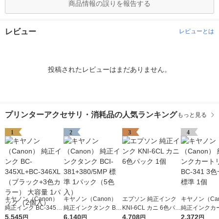
商品情報の誤りを報告する
レビュー
レビューとは
投稿されたレビューはまだありません。
プリンターアクセサリ・消耗品の人気ランキング
もっと見る
1
2
3
4
キヤノン（Canon）
キヤノン（Canon）
エプソン 純正インク
キヤノン（Ca
純正インク BC-345XL
純正インクタンク BCI
KNI-6CL カニ 6色パッ
純正インクカ
+BC-346XL （ブラッ
5,545
-381+380/5MP 標準 1
6,140
ク 1個
4,708
ジ BC-341 
2,372
円
円
円
円