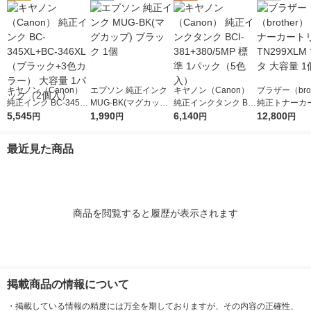
キヤノン（Canon）
エプソン 純正インク
キヤノン（Canon）
ブラザー（brot
純正インク BC-345XL
MUG-BK(マグカップ)
純正インクタンク BCI
純正トナーカ
+BC-346XL （ブラッ
5,545
ブラック 1個
1,990
-381+380/5MP 標準 1
6,140
ジ TN299XL
12,800
円
円
円
円
ク+3色カラー） 大容
パック（5色入）
タ 大容量 1個
量 1パック（2個入）
最近見た商品
商品を閲覧すると履歴が表示されます
掲載商品の情報について
・
掲載している情報の精度には万全を期しておりますが、その内容の正確性、