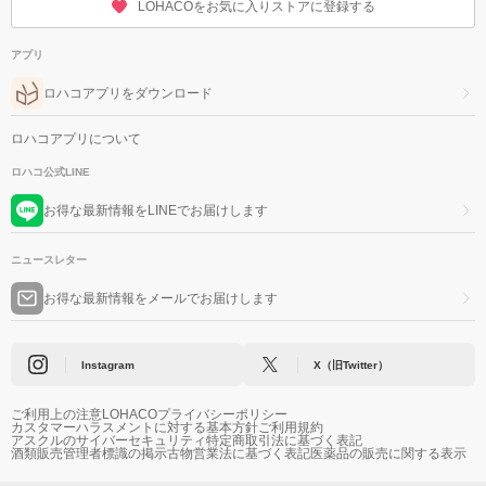
LOHACOをお気に入りストアに登録する
アプリ
ロハコアプリをダウンロード
ロハコアプリについて
ロハコ公式LINE
お得な最新情報をLINEでお届けします
ニュースレター
お得な最新情報をメールでお届けします
Instagram
X（旧Twitter）
ご利用上の注意
LOHACOプライバシーポリシー
カスタマーハラスメントに対する基本方針
ご利用規約
アスクルのサイバーセキュリティ
特定商取引法に基づく表記
酒類販売管理者標識の掲示
古物営業法に基づく表記
医薬品の販売に関する表示