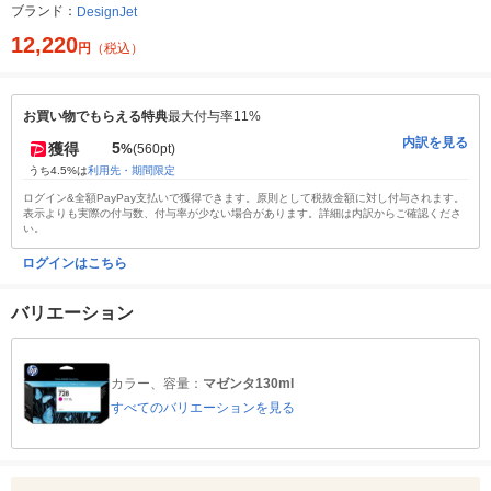
ブランド：
DesignJet
12,220
円
（税込）
お買い物でもらえる特典
最大付与率11%
内訳を見る
5
獲得
%
(560pt)
うち4.5%は
利用先・期間限定
ログイン&全額PayPay支払いで獲得できます。原則として税抜金額に対し付与されます。
表示よりも実際の付与数、付与率が少ない場合があります。詳細は内訳からご確認くださ
い。
ログインはこちら
バリエーション
カラー、容量：
マゼンタ130ml
すべてのバリエーションを見る