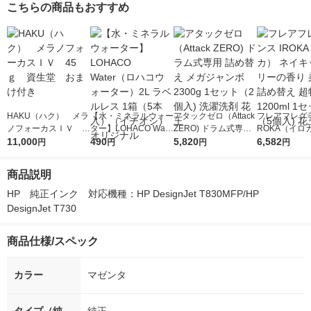
こちらの商品もおすすめ
HAKU（ハク） メラ
【水・ミネラルウォー
アタックゼロ（Attack
フレアフレグラ
ノフォーカスＩＶ 4
ター】LOHACO Wate
ZERO) ドラム式専用
ROKA（イロ
5ｇ 資生堂 おまけ
11,000
r（ロハコウォータ
490
詰め替え メガジャン
5,820
イキッドリリ
6,582
円
円
円
円
付き
ー）2L ラベルレス 1
ボ 2300g 1セット（2
柔軟剤 詰め替
箱（5本入）（イチオ
個入) 洗濯洗剤 花王
大 1200ml 
商品説明
シ） オリジナル
（5個入) 花王
HP　純正インク　対応機種：HP DesignJet T830MFP/HP 
DesignJet T730
商品仕様/スペック
カラー
マゼンタ