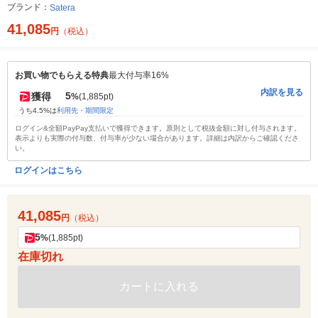
ブランド：
Satera
41,085
円
（税込）
お買い物でもらえる特典
最大付与率16%
内訳を見る
5
獲得
%
(1,885pt)
うち4.5%は
利用先・期間限定
ログイン&全額PayPay支払いで獲得できます。原則として税抜金額に対し付与されます。
表示よりも実際の付与数、付与率が少ない場合があります。詳細は内訳からご確認くださ
い。
ログインはこちら
41,085
円
（税込）
5
%
(1,885pt)
在庫切れ
カートに入れる