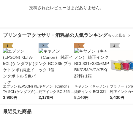
投稿されたレビューはまだありません。
プリンターアクセサリ・消耗品の人気ランキング
もっと見る
1
2
3
4
エプソン (EPSON) KE
キヤノン（Canon）
キヤノン（キャノン）
ブラザー（brot
TA-5CL(ケンダマ)/ (タ
純正インク BC-365 ブ
純正インク BCI-331+
純正インクカ
ケトンボ) 純正インク
3,990
ラック 1個
2,170
330/6MP BK/C/M/Y/G
8,140
ジ LC10-4PK
5,430
円
円
円
円
ボトル 5色パック
Y/BK(顔料) 1箱
パック（4色
最近見た商品