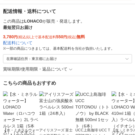
配送情報・送料について
この商品は
LOHACO
が販売・発送します。
最短翌日お届け
3,780
550
無料
円
(税込)以上で基本配送料
円
(税込)
配送料について
※
一部の商品につきましては、基本配送料を当社が負担いたします。
在庫確認住所：東京都にお届け
賞味期限/使用期限・返品について
こちらの商品もおすすめ
【水・ミネラルウォー
アイリスフーズ 富士
UCC上島珈琲 UCC T
【水・ミネラ