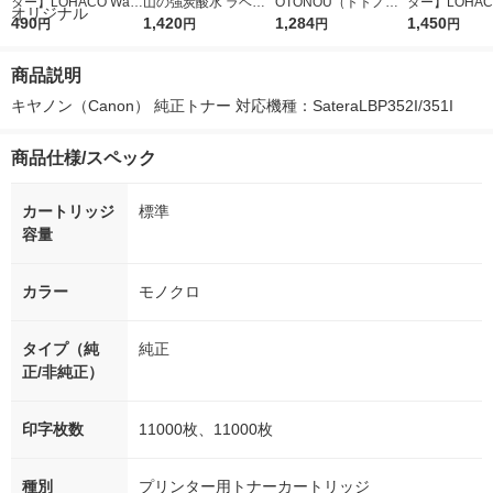
ター】LOHACO Wate
山の強炭酸水 ラベル
OTONOU（トトノ
ター】LOHACO
r（ロハコウォータ
490
レス 500ml 1箱（24
1,420
ウ） by BLACK無糖 5
1,284
r 410ml 1箱
1,450
円
円
円
円
ー）2L ラベルレス 1
本入）
00ml 1セット（6本）
入）ラベルレ
箱（5本入）（イチオ
オシ） オリジ
商品説明
シ） オリジナル
キヤノン（Canon） 純正トナー 対応機種：SateraLBP352I/351I
商品仕様/スペック
カートリッジ
標準
容量
カラー
モノクロ
タイプ（純
純正
正/非純正）
印字枚数
11000枚、11000枚
種別
プリンター用トナーカートリッジ