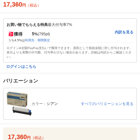
17,360
円
（税込）
お買い物でもらえる特典
最大付与率7%
内訳を見る
5
獲得
%
(795pt)
うち4.5%は
利用先・期間限定
ログイン&全額PayPay支払いで獲得できます。原則として税抜金額に対し付与されます。
表示よりも実際の付与数、付与率が少ない場合があります。詳細は内訳からご確認くださ
い。
ログインはこちら
バリエーション
カラー：
シアン
すべてのバリエーションを見る
17,360
円
（税込）