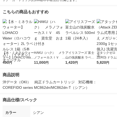
トナーカートリッジ(1,200枚印字相当)が付属します。
こちらの商品もおすすめ
【水・ミネラルウォー
HAKU（ハク） メラ
アイリスフーズ 富士
アタックゼロ（A
ター】LOHACO Wate
ノフォーカスＩＶ 4
山の強炭酸水 ラベル
ZERO) ドラ
r（ロハコウォータ
490
5ｇ 資生堂 おまけ
11,000
レス 500ml 1箱（24
1,420
詰め替え メガ
5,820
円
円
円
円
ー）2L ラベルレス 1
付き
本入）
ボ 2300g 1
箱（5本入）（イチオ
個入) 洗濯洗剤
商品説明
シ） オリジナル
沖データ（OKI）　純正ドラムカートリッジ　対応機種：
COREFIDO series MC862dn/MC862dn-T（シアン）
商品仕様/スペック
カラー
シアン