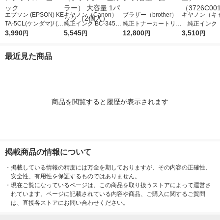
エプソン (EPSON) KE
キヤノン（Canon）
ブラザー（brother）
キヤノン（キ
TA-5CL(ケンダマ)/ (タ
純正インク BC-345XL
純正トナーカートリッ
純正インク B
ケトンボ) 純正インク
3,990
+BC-346XL （ブラッ
5,545
ジ TN299XLM マゼン
12,800
1XL 3色一
3,510
円
円
円
円
ボトル 5色パック
ク+3色カラー） 大容
タ 大容量 1個
容量） （372
量 1パック（2個入）
1）
最近見た商品
商品を閲覧すると履歴が表示されます
掲載商品の情報について
・
掲載している情報の精度には万全を期しておりますが、その内容の正確性、
安全性、有用性を保証するものではありません。
・
現在ご覧になっているページは、この商品を取り扱うストアによって運営さ
れています。ページに記載されている内容や商品、ご購入に関するご質問
は、直接各ストアにお問い合わせください。