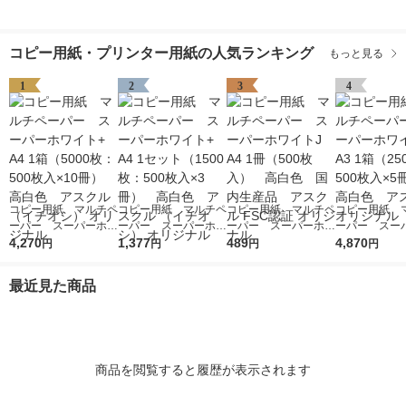
コピー用紙・プリンター用紙の人気ランキング
もっと見る
1
2
3
4
コピー用紙 マルチペ
コピー用紙 マルチペ
コピー用紙 マルチペ
コピー用紙 
ーパー スーパーホワ
ーパー スーパーホワ
ーパー スーパーホワ
ーパー スー
イト+ A4 1箱（5000
4,270
イト+ A4 1セット
1,377
イトJ A4 1冊（500
489
イト+ A3 1箱
4,870
円
円
円
円
枚：500枚入×10冊）
（1500枚：500枚入×
枚入） 高白色 国内
枚：500枚入
高白色 アスクル
3冊） 高白色 アス
生産品 アスクル FS
高白色 アスク
最近見た商品
（イチオシ） オリジ
クル （イチオシ） オ
C認証 オリジナル
リジナル
ナル
リジナル
商品を閲覧すると履歴が表示されます