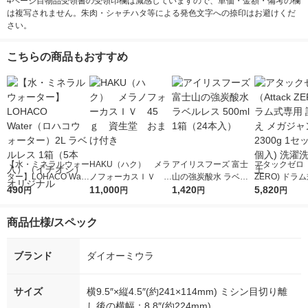
4ページ目物品受領書の受領印欄は減感していますので、単価・金額・備考の欄
は複写されません。朱肉・シャチハタ等による発色文字への捺印はお避けくだ
さい。
こちらの商品もおすすめ
【水・ミネラルウォー
HAKU（ハク） メラ
アイリスフーズ 富士
アタックゼロ（A
ター】LOHACO Wate
ノフォーカスＩＶ 4
山の強炭酸水 ラベル
ZERO) ドラ
r（ロハコウォータ
490
5ｇ 資生堂 おまけ
11,000
レス 500ml 1箱（24
1,420
詰め替え メガ
5,820
円
円
円
円
ー）2L ラベルレス 1
付き
本入）
ボ 2300g 1
箱（5本入）（イチオ
個入) 洗濯洗剤
商品仕様/スペック
シ） オリジナル
ブランド
ダイオーミウラ
サイズ
横9.5″×縦4.5″(約241×114mm) ミシン目切り離
し後の横幅：8.8″(約224mm)