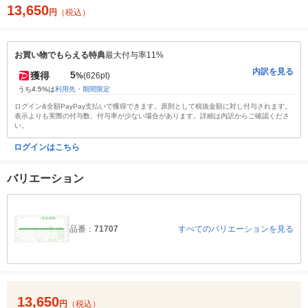
13,650
円
（税込）
お買い物でもらえる特典
最大付与率11%
内訳を見る
5
獲得
%
(626pt)
うち4.5%は
利用先・期間限定
ログイン&全額PayPay支払いで獲得できます。原則として税抜金額に対し付与されます。
表示よりも実際の付与数、付与率が少ない場合があります。詳細は内訳からご確認くださ
い。
ログインはこちら
バリエーション
品番：
71707
すべてのバリエーションを見る
13,650
円
（税込）