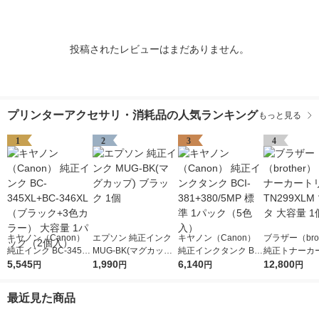
投稿されたレビューはまだありません。
プリンターアクセサリ・消耗品の人気ランキング
もっと見る
1
2
3
4
キヤノン（Canon）
エプソン 純正インク
キヤノン（Canon）
ブラザー（brot
純正インク BC-345XL
MUG-BK(マグカップ)
純正インクタンク BCI
純正トナーカ
+BC-346XL （ブラッ
5,545
ブラック 1個
1,990
-381+380/5MP 標準 1
6,140
ジ TN299XL
12,800
円
円
円
円
ク+3色カラー） 大容
パック（5色入）
タ 大容量 1個
量 1パック（2個入）
最近見た商品