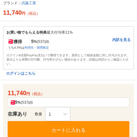
ブランド：
武藤工業
11,740
円
（税込）
お買い物でもらえる特典
最大付与率11%
内訳を見る
5
獲得
%
(537pt)
うち4.5%は
利用先・期間限定
ログイン&全額PayPay支払いで獲得できます。原則として税抜金額に対し付与されます。
表示よりも実際の付与数、付与率が少ない場合があります。詳細は内訳からご確認くださ
い。
ログインはこちら
11,740
円
（税込）
5
%
(537pt)
在庫あり
1
数量
カートに入れる