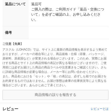
返品について
返品可
ご購入の際は、ご利用ガイド「返品・交換につ
いて」を必ずご確認の上、お申し込みくださ
い。
備考
ご注意【免責】
アスクル（LOHACO）では、サイト上に最新の商品情報を表示するよう努めて
おりますが、メーカーの都合等により、商品規格・仕様（容量、パッケージ、
原材料、原産国など）が変更される場合がございます。このため、実際にお届
けする商品とサイト上の商品情報の表記が異なる場合がございますので、ご使
用前には必ずお届けした商品の商品ラベルや注意書きをご確認ください。さら
に詳細な商品情報が必要な場合は、メーカー等にお問い合わせください。
また、商品名における「セット」や「箱」の表記は、必ずしも箱でのお届けを
お約束するものではありません。お届け形態は倉庫の在庫状況等により異なる
場合がございます。あらかじめご了承ください。
商品情報の誤りを報告する
レビュー
レビューとは