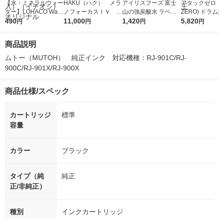
【水・ミネラルウォー
HAKU（ハク） メラ
アイリスフーズ 富士
アタックゼロ（A
ター】LOHACO Wate
ノフォーカスＩＶ 4
山の強炭酸水 ラベル
ZERO) ドラ
r（ロハコウォータ
490
5ｇ 資生堂 おまけ
11,000
レス 500ml 1箱（24
1,420
詰め替え メガ
5,820
円
円
円
円
ー）2L ラベルレス 1
付き
本入）
ボ 2300g 1
箱（5本入）（イチオ
個入) 洗濯洗剤
商品説明
シ） オリジナル
ムトー（MUTOH）　純正インク　対応機種：RJ-901C/RJ-
900C/RJ-901X/RJ-900X
商品仕様/スペック
カートリッジ
標準
容量
カラー
ブラック
タイプ（純
純正
正/非純正）
種別
インクカートリッジ