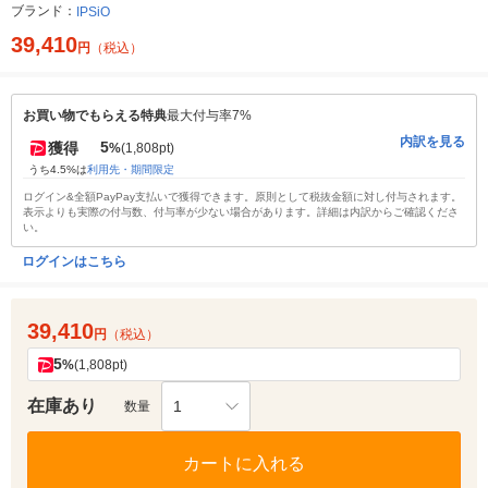
ブランド：
IPSiO
39,410
円
（税込）
お買い物でもらえる特典
最大付与率7%
内訳を見る
5
獲得
%
(1,808pt)
うち4.5%は
利用先・期間限定
ログイン&全額PayPay支払いで獲得できます。原則として税抜金額に対し付与されます。
表示よりも実際の付与数、付与率が少ない場合があります。詳細は内訳からご確認くださ
い。
ログインはこちら
39,410
円
（税込）
5
%
(1,808pt)
在庫あり
1
数量
カートに入れる