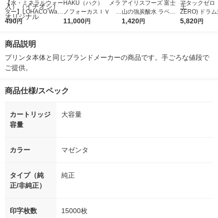
【水・ミネラルウォー
HAKU（ハク） メラ
アイリスフーズ 富士
アタックゼロ（A
ター】LOHACO Wate
ノフォーカスＩＶ 4
山の強炭酸水 ラベル
ZERO) ドラ
r（ロハコウォータ
490
5ｇ 資生堂 おまけ
11,000
レス 500ml 1箱（24
1,420
詰め替え メガ
5,820
円
円
円
円
ー）2L ラベルレス 1
付き
本入）
ボ 2300g 1
箱（5本入）（イチオ
個入) 洗濯洗剤
商品説明
シ） オリジナル
プリンタ本体と同じブランドメーカーの商品です。手ごろな値段で
ご提供。
商品仕様/スペック
カートリッジ
大容量
容量
カラー
マゼンタ
タイプ（純
純正
正/非純正）
印字枚数
15000枚