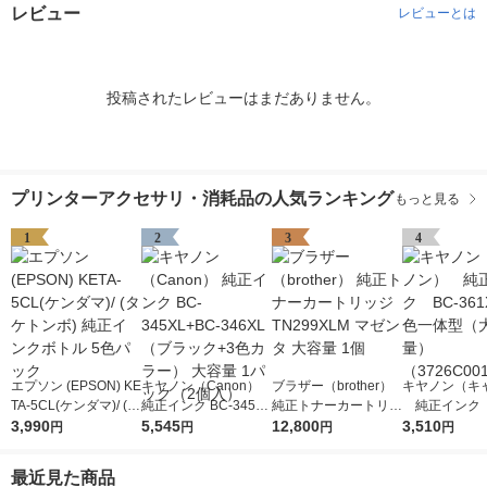
レビュー
レビューとは
投稿されたレビューはまだありません。
プリンターアクセサリ・消耗品の人気ランキング
もっと見る
1
2
3
4
エプソン (EPSON) KE
キヤノン（Canon）
ブラザー（brother）
キヤノン（キ
TA-5CL(ケンダマ)/ (タ
純正インク BC-345XL
純正トナーカートリッ
純正インク B
ケトンボ) 純正インク
3,990
+BC-346XL （ブラッ
5,545
ジ TN299XLM マゼン
12,800
1XL 3色一
3,510
円
円
円
円
ボトル 5色パック
ク+3色カラー） 大容
タ 大容量 1個
容量） （372
量 1パック（2個入）
1）
最近見た商品