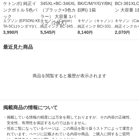
エプソン (EPSON) KE
キヤノン（Canon）
キヤノン（キャノン）
キヤノン（Ca
TA-5CL(ケンダマ)/ (タ
純正インク BC-345XL
純正インク BCI-331+
純正インクカ
ケトンボ) 純正インク
3,990
+BC-346XL （ブラッ
5,545
330/6MP BK/C/M/Y/G
8,140
ジ BCI-381X
2,070
円
円
円
円
ボトル 5色パック
ク+3色カラー） 大容
Y/BK(顔料) 1箱
ン 大容量 1個
量 1パック（2個入）
最近見た商品
商品を閲覧すると履歴が表示されます
掲載商品の情報について
・
掲載している情報の精度には万全を期しておりますが、その内容の正確性、
安全性、有用性を保証するものではありません。
・
現在ご覧になっているページは、この商品を取り扱うストアによって運営さ
れています。ページに記載されている内容や商品、ご購入に関するご質問