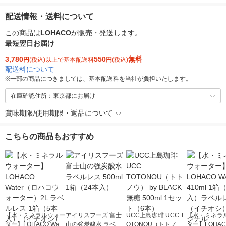
配送情報・送料について
この商品は
LOHACO
が販売・発送します。
最短翌日お届け
3,780
550
無料
円
(税込)以上で基本配送料
円
(税込)
配送料について
※
一部の商品につきましては、基本配送料を当社が負担いたします。
在庫確認住所：東京都にお届け
賞味期限/使用期限・返品について
こちらの商品もおすすめ
【水・ミネラルウォー
アイリスフーズ 富士
UCC上島珈琲 UCC T
【水・ミネラ
ター】LOHACO Wate
山の強炭酸水 ラベル
OTONOU（トトノ
ター】LOHACO