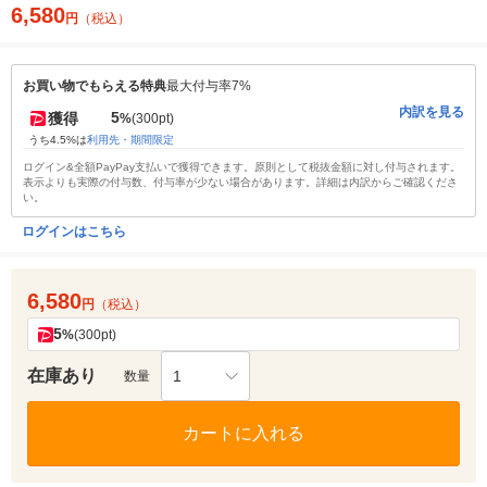
6,580
円
（税込）
お買い物でもらえる特典
最大付与率7%
内訳を見る
5
獲得
%
(300pt)
うち4.5%は
利用先・期間限定
ログイン&全額PayPay支払いで獲得できます。原則として税抜金額に対し付与されます。
表示よりも実際の付与数、付与率が少ない場合があります。詳細は内訳からご確認くださ
い。
ログインはこちら
6,580
円
（税込）
5
%
(300pt)
在庫あり
1
数量
カートに入れる