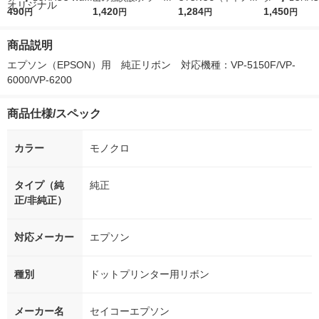
r（ロハコウォータ
490
レス 500ml 1箱（24
1,420
ウ） by BLACK無糖 5
1,284
r 410ml 1箱
1,450
円
円
円
円
ー）2L ラベルレス 1
本入）
00ml 1セット（6本）
入）ラベルレ
箱（5本入）（イチオ
オシ） オリジ
商品説明
シ） オリジナル
エプソン（EPSON）用　純正リボン　対応機種：VP-5150F/VP-
6000/VP-6200
商品仕様/スペック
カラー
モノクロ
タイプ（純
純正
正/非純正）
対応メーカー
エプソン
種別
ドットプリンター用リボン
メーカー名
セイコーエプソン