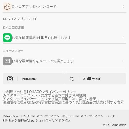
ロハコアプリをダウンロード
ロハコアプリについて
ロハコ公式LINE
お得な最新情報をLINEでお届けします
ニュースレター
お得な最新情報をメールでお届けします
Instagram
X（旧Twitter）
ご利用上の注意
LOHACOプライバシーポリシー
カスタマーハラスメントに対する基本方針
ご利用規約
アスクルのサイバーセキュリティ
特定商取引法に基づく表記
酒類販売管理者標識の掲示
古物営業法に基づく表記
医薬品の販売に関する表示
Yahoo!ショッピング
LINEヤフープライバシーポリシー
LINEヤフープライバシーセンター
利用規約
免責事項
Yahoo!ショッピングガイドライン
© LY Corporation