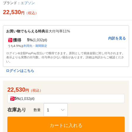
ブランド：
エプソン
22,530
円
（税込）
お買い物でもらえる特典
最大付与率11%
内訳を見る
5
獲得
%
(1,032pt)
うち4.5%は
利用先・期間限定
ログイン&全額PayPay支払いで獲得できます。原則として税抜金額に対し付与されます。
表示よりも実際の付与数、付与率が少ない場合があります。詳細は内訳からご確認くださ
い。
ログインはこちら
22,530
円
（税込）
5
%
(1,032pt)
在庫あり
1
数量
カートに入れる