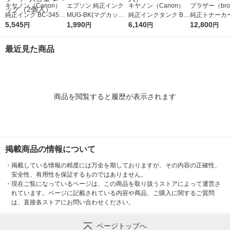
キヤノン（Canon）
エプソン 純正インク
キヤノン（Canon）
ブラザー（brot
純正インク BC-345XL
MUG-BK(マグカップ)
純正インクタンク BCI
純正トナーカ
+BC-346XL （ブラッ
5,545
ブラック 1個
1,990
-381+380/5MP 標準 1
6,140
ジ TN299XL
12,800
円
円
円
円
ク+3色カラー） 大容
パック（5色入）
タ 大容量 1個
量 1パック（2個入）
最近見た商品
商品を閲覧すると履歴が表示されます
掲載商品の情報について
・
掲載している情報の精度には万全を期しておりますが、その内容の正確性、
安全性、有用性を保証するものではありません。
・
現在ご覧になっているページは、この商品を取り扱うストアによって運営さ
れています。ページに記載されている内容や商品、ご購入に関するご質問
は、直接各ストアにお問い合わせください。
ページトップへ