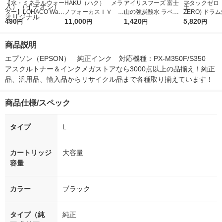
【水・ミネラルウォー
HAKU（ハク） メラ
アイリスフーズ 富士
アタックゼロ（A
ター】LOHACO Wate
ノフォーカスＩＶ 4
山の強炭酸水 ラベル
ZERO) ドラ
r（ロハコウォータ
490
5ｇ 資生堂 おまけ
11,000
レス 500ml 1箱（24
1,420
詰め替え メガ
5,820
円
円
円
円
ー）2L ラベルレス 1
付き
本入）
ボ 2300g 1
箱（5本入）（イチオ
個入) 洗濯洗剤
商品説明
シ） オリジナル
エプソン（EPSON）　純正インク　対応機種：PX-M350F/S350　
アスクルトナー＆インクメガストアなら3000点以上の品揃え！純正
品、汎用品、輸入品からリサイクル品まで各種取り揃えています！
商品仕様/スペック
タイプ
L
カートリッジ
大容量
容量
カラー
ブラック
タイプ（純
純正