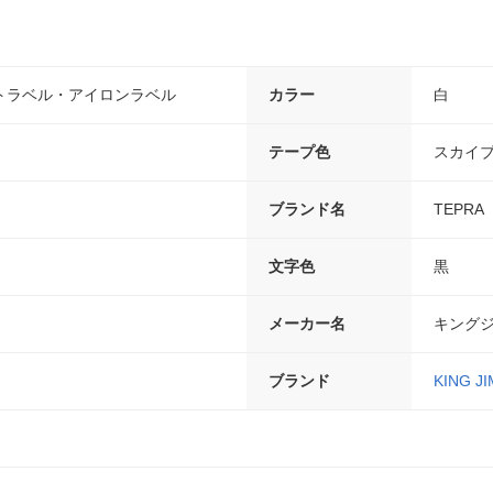
トラベル・アイロンラベル
カラー
白
テープ色
スカイ
ブランド名
TEPR
文字色
黒
メーカー名
キング
ブランド
KING JI