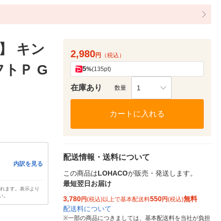
】 キン
2,980
円
（税込）
トＰ G
5
%
(135pt)
在庫あり
1
数量
カートに入れる
配送情報・送料について
内訳を見る
この商品は
LOHACO
が販売・発送します。
最短翌日お届け
されます。表示より
い。
3,780
550
無料
円
(税込)以上で基本配送料
円
(税込)
配送料について
※
一部の商品につきましては、基本配送料を当社が負担