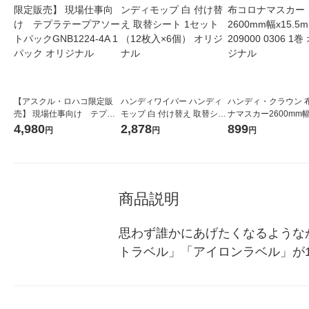
【アスクル・ロハコ限定販
ハンディワイパー ハンディ
ハンディ・クラウン 
売】 現場仕事向け テプラ
モップ 白 付け替え 取替シー
ナマスカー2600mm幅x
テープアソートパックGNB1
ト 1セット（12枚入×6個）
m 209000 0306 1巻
4,980
2,878
899
円
円
円
224-4A 1パック オリジナル
オリジナル
ナル
商品説明
思わず誰かにあげたくなるような
トラベル」「アイロンラベル」が