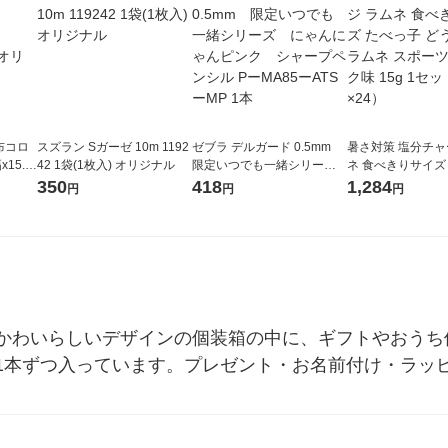
布コロ
スズラン Sガーゼ 10m 1192
ゼブラ デルガード 0.5mm
暑さ対策 塩分チャ
15.5
42 1袋(1枚入) オリジナル
限定いつでも一緒シリー
ネ 食べきりサイズ
 オリジ
ズ にゃんにゃんピンク
どうぶつ 塩ラムネ
350
418
1,284
円
円
円
シャープペンシル PーMA85
ドリンク味 15g 
ーATSーMP 1本
個×24）
かわいらしいデザインの個装箱の中に、ギフトやおうち
1本ずつ入っています。プレゼント・お名前付け・ラッ