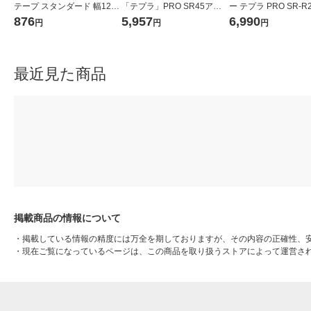
テープ スタンダード 幅12m
「テプラ」PRO SR45アオ 1
ー テプラ PRO SR-R2
m 白ラベル(黒文字) SS12K
台
シロ 1台
876
5,957
6,990
円
円
円
1個 キングジム
最近見た商品
掲載商品の情報について
・
掲載している情報の精度には万全を期しておりますが、その内容の正確性、
・
現在ご覧になっているページは、この商品を取り扱うストアによって運営さ