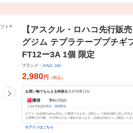
【アスクル・ロハコ先行販売
グジム テプラテーププチギフ
FT12ー3A 1個 限定
ブランド：
KING JIM
2,980
円
（税込）
お買い物でもらえる特典
最大付与率11%
5
獲得
%
(135pt)
うち4.5%は
利用先・期間限定
ログイン&全額PayPay支払いで獲得できます。原則として税抜金額に対し付与
も実際の付与数、付与率が少ない場合があります。詳細は内訳からご確認くださ
ログインはこちら