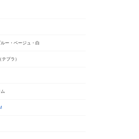
ブルー・ベージュ・白
A（テプラ）
ジム
M