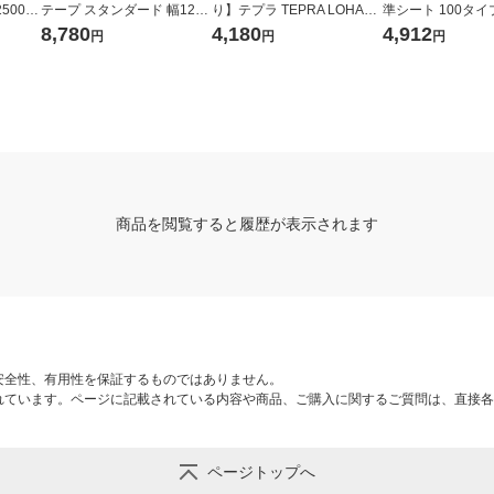
500P
テープ スタンダード 幅12m
り】テプラ TEPRA LOHAC
準シート 100タイプ
m 白ラベル 黒文字 10個 8ｍ
Oオリジナル mizutamaさん
112NLシロ 1箱（
8,780
4,180
4,912
円
円
円
巻 XR-12WE-5P-E
オススメテープ Cセット TH
TAPE-MC キングジム
商品を閲覧すると履歴が表示されます
安全性、有用性を保証するものではありません。
れています。ページに記載されている内容や商品、ご購入に関するご質問は、直接各
ページトップへ