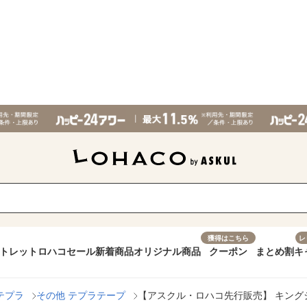
獲得はこちら
レ
トレット
ロハコセール
新着商品
オリジナル商品
クーポン
まとめ割
キ
テプラ
その他 テプラテープ
【アスクル・ロハコ先行販売】 キングジム