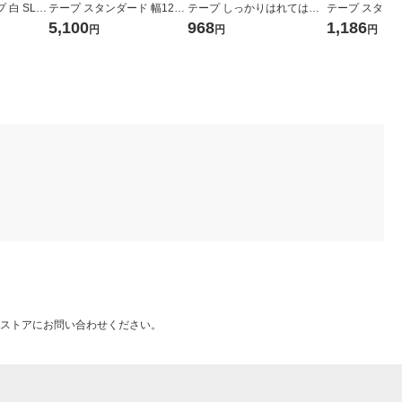
 白 SL-S
テープ スタンダード 幅12m
テープ しっかりはれてはが
テープ スタンダ
1巻入）
m 6色 各1個(黒文字) SC126
せる 幅12mm 白ラベル(黒文
m 白ラベル(黒文
5,100
968
1,186
円
円
円
T 1セット（6個入） キング
字文字) SS12KEW-AL 1個
1個 キングジム
ジム
ストアにお問い合わせください。