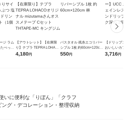
ージ ラム
【アウトレット】【在庫限
バスタオル 残糸エコリバー
【ドリップコー
 たべっ子
り】テプラ TEPRA LOHAC
シブル 1枚 約60cm×120cm
おいしいカフェ
 スポーツ
Oオリジナル mizutamaさん
林
ーヒー ワンド
4,180
550
3,716
円
円
円
1セット（1
オススメテープ Cセット TH
ー コク深め 1
TAPE-MC キングジム
使いに便利な「りぼん」「クラフ
ピング・デコレーション・整理収納