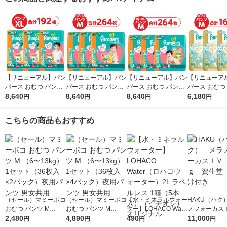
【リニューアル】パン
【リニューアル】パン
【リニューアル】パン
【リニューア
パース おむつ パンツ
パース おむつ パンツ
パース おむつ パンツ
パース おむつ
ビッグサイズ（12〜2
8,640
たっち Mサイズ（6〜
8,640
はいはい Mサイズ
8,640
たっち Mサイ
6,180
円
円
円
円
2kg）1セット（64枚
12kg）1セット（88枚
（5〜10kg） 1セット
12kg）1セッ
入×3パック）さらさ
入×3パック） さらさ
（88枚入×3パック）
入×3パック）
こちらの商品もおすすめ
らケア メガジャンボ
らケア メガジャンボ
さらさらケア メガジ
いちばん ウル
ャンボ
ャンボ
（セール）マミーポコ
（セール）マミーポコ
【水・ミネラルウォー
HAKU（ハク
おむつ パンツ M
おむつ パンツ M
ター】LOHACO Wate
ノフォーカス
（6〜13kg） 1セット
2,480
（6〜13kg） 1セット
4,890
r（ロハコウォータ
490
5ｇ 資生堂
11,000
円
円
円
円