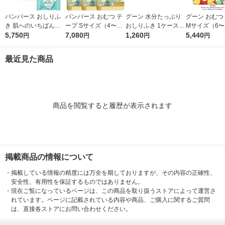
パンパース おしりふ
パンパース おむつ テ
グーン 水分たっぷり
グーン おむつ
き 肌へのいちばん（5
ープ Sサイズ（4〜8k
おしりふき 1ケース
Mサイズ（6〜1
6枚×12個）2ケース P
5,750
g）1セット（66枚入×
7,080
（70枚入×12パック）
1,260
1セット（66
5,440
円
円
円
円
＆G
3パック）はじめての
大王製紙
ック）ぐんぐ
肌へのいちばん ウル
ンツ 男女共用
最近見た商品
トラジャンボ P＆G
紙
商品を閲覧すると履歴が表示されます
掲載商品の情報について
・
掲載している情報の精度には万全を期しておりますが、その内容の正確性、
安全性、有用性を保証するものではありません。
・
現在ご覧になっているページは、この商品を取り扱うストアによって運営さ
れています。ページに記載されている内容や商品、ご購入に関するご質問
は、直接各ストアにお問い合わせください。