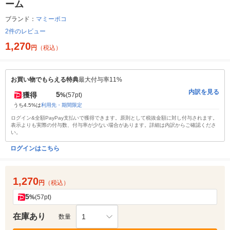
ーム
ブランド：
マミーポコ
2件のレビュー
1,270
円
（税込）
お買い物でもらえる特典
最大付与率11%
内訳を見る
5
獲得
%
(57pt)
うち4.5%は
利用先・期間限定
ログイン&全額PayPay支払いで獲得できます。原則として税抜金額に対し付与されます。
表示よりも実際の付与数、付与率が少ない場合があります。詳細は内訳からご確認くださ
い。
ログインはこちら
1,270
円
（税込）
5
%
(57pt)
在庫あり
1
数量