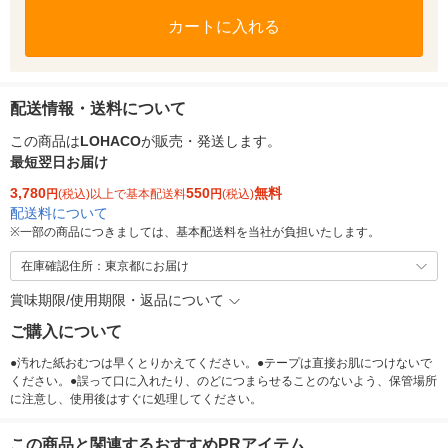
カートに入れる
配送情報・送料について
この商品は
LOHACO
が販売・発送します。
最短翌日お届け
3,780
550
無料
円
(税込)以上で基本配送料
円
(税込)
配送料について
※
一部の商品につきましては、基本配送料を当社が負担いたします。
在庫確認住所：東京都にお届け
賞味期限/使用期限・返品について
ご購入について
●汚れた紙おむつは早くとりかえてください。●テープは直接お肌につけないで
ください。●誤って口に入れたり、のどにつまらせることのないよう、保管場所
に注意し、使用後はすぐに処理してください。
この商品と関連するおすすめPRアイテム