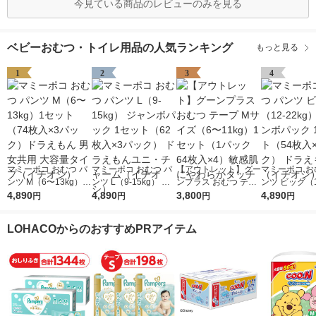
今見ている商品のレビューのみを見る
ベビーおむつ・トイレ用品の人気ランキング
もっと見る
1
2
3
4
マミーポコ おむつ パ
マミーポコ おむつ パ
【アウトレット】グー
マミーポコ お
ンツ M（6〜13kg）1
ンツ L（9-15kg） ジ
ンプラス おむつ テー
ンツ ビッグ（1
セット（74枚入×3パ
4,890
ャンボパック 1セット
4,890
プ Mサイズ（6〜11k
3,800
g） ジャンボパ
4,890
円
円
円
円
ック）ドラえもん 男
（62枚入×3パック）
g）1セット（1パック
セット（54枚
女共用 大容量タイプ
ドラえもんユニ・チャ
64枚入×4）敏感肌に
ック） ドラえ
LOHACOからのおすすめPRアイテム
（イチオシ）
ーム（イチオシ）
やわらかタッチ
（イチオシ）