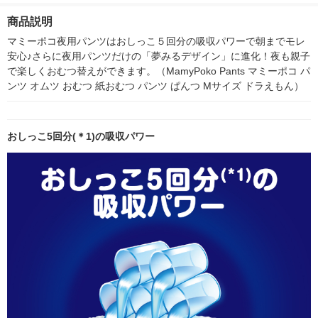
（36枚入×2パック）
（36枚入×4パック）
ー）2L ラベルレス 1
付き
夜用パンツ 男女共用
夜用パンツ 男女共用
箱（5本入）（イチオ
商品説明
シ） オリジナル
マミーポコ夜用パンツはおしっこ５回分の吸収パワーで朝までモレ
安心♪さらに夜用パンツだけの「夢みるデザイン」に進化！夜も親子
で楽しくおむつ替えができます。（MamyPoko Pants マミーポコ パ
ンツ オムツ おむつ 紙おむつ パンツ ぱんつ Mサイズ ドラえもん）
おしっこ5回分(＊1)の吸収パワー