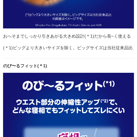
おへそまでしっかり引きあがる大きめ設計(＊1)だから長~く使える
(＊1)ビッグより大きいサイズを除く。ビッグサイズは当社従来品比
のび〜るフィット(＊1)