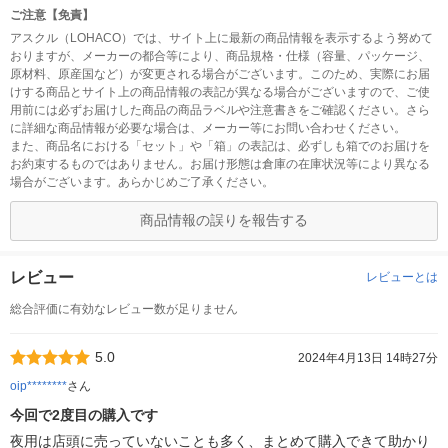
ご注意【免責】
アスクル（LOHACO）では、サイト上に最新の商品情報を表示するよう努めて
おりますが、メーカーの都合等により、商品規格・仕様（容量、パッケージ、
原材料、原産国など）が変更される場合がございます。このため、実際にお届
けする商品とサイト上の商品情報の表記が異なる場合がございますので、ご使
用前には必ずお届けした商品の商品ラベルや注意書きをご確認ください。さら
に詳細な商品情報が必要な場合は、メーカー等にお問い合わせください。
また、商品名における「セット」や「箱」の表記は、必ずしも箱でのお届けを
お約束するものではありません。お届け形態は倉庫の在庫状況等により異なる
場合がございます。あらかじめご了承ください。
商品情報の誤りを報告する
レビュー
レビューとは
総合評価に有効なレビュー数が足りません
5.0
2024年4月13日 14時27分
oip********
さん
今回で2度目の購入です
夜用は店頭に売っていないことも多く、まとめて購入できて助かり