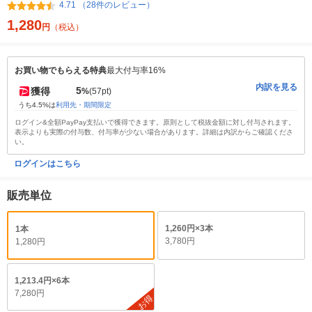
4.71 （28件のレビュー）
1,280
円
（税込）
お買い物でもらえる特典
最大付与率16%
内訳を見る
5
獲得
%
(57pt)
うち4.5%は
利用先・期間限定
ログイン&全額PayPay支払いで獲得できます。原則として税抜金額に対し付与されます。
表示よりも実際の付与数、付与率が少ない場合があります。詳細は内訳からご確認くださ
い。
ログインはこちら
販売単位
1,260円×3本
1本
3,780円
1,280円
1,213.4円×6本
7,280円
お得