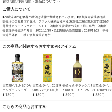
賞味期限/使用期限・返品について
ご購入について
■20歳未満のお客様の飲酒は法律で禁止されています。■酒類販売管理者標識・
販売場の名称及び所在地：アスクル株式会社本社 東京都江東区豊洲三丁目2番3
号豊洲キュービックガーデン11F・酒類販売管理者の氏名：堀口卓哉・酒類販
売管理研修受講年月日：2025/11/28・次回研修の受講期限：2028/11/27・研修
実施団体名：一社）酒類政策研究所
この商品と関連するおすすめPRアイテム
田苑 ENVELHECIDA
田苑 金ラベル 25度 9
壱岐っ娘 デラックス I
田苑 金ラベル 2
エンヴェレシーダ 三
00ml パック 1本 麦焼
KIKKO DELUXE 25度
8L 1800ml 
年貯蔵 樽芋焼酎 25度
1,780
酎 田苑酒造
1,180
720ml 瓶 1本 麦焼酎
1,390
麦焼酎 田苑酒
1,880
円
円
円
円
700ml 1本 田苑酒造
壱岐の蔵酒造
こちらの商品もおすすめ