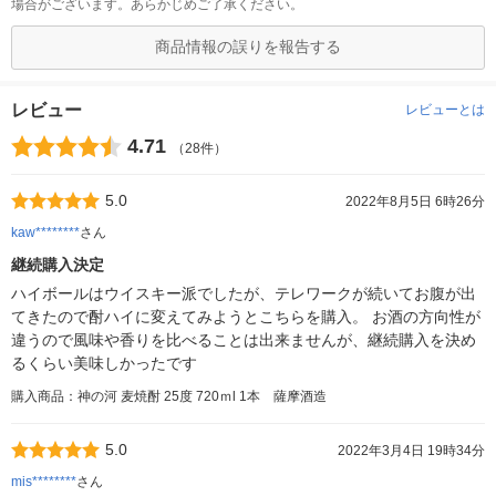
場合がございます。あらかじめご了承ください。
商品情報の誤りを報告する
レビュー
レビューとは
4.71
（28件）
5.0
2022年8月5日 6時26分
kaw********
さん
継続購入決定
ハイボールはウイスキー派でしたが、テレワークが続いてお腹が出
てきたので酎ハイに変えてみようとこちらを購入。 お酒の方向性が
違うので風味や香りを比べることは出来ませんが、継続購入を決め
るくらい美味しかったです
購入商品：神の河 麦焼酎 25度 720ｍl 1本 薩摩酒造
5.0
2022年3月4日 19時34分
mis********
さん