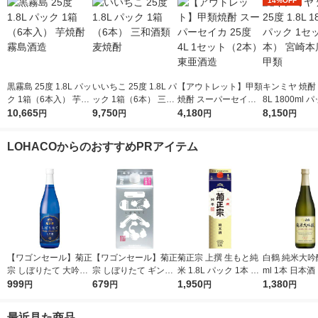
14%OFF
黒霧島 25度 1.8L パッ
いいちこ 25度 1.8L パ
【アウトレット】甲類
キンミヤ 焼酎 2
ク 1箱（6本入） 芋焼
ック 1箱（6本） 三和
焼酎 スーパーセイカ
8L 1800ml 
酎 霧島酒造
10,665
酒類 麦焼酎
9,750
25度 4L 1セット（2
4,180
ット（6本） 宮崎本店
8,150
円
円
円
円
本） 東亜酒造
金宮 甲類
LOHACOからのおすすめPRアイテム
【ワゴンセール】菊正
【ワゴンセール】菊正
菊正宗 上撰 生もと純
白鶴 純米大吟醸
宗 しぼりたて 大吟醸
宗 しぼりたて ギンパ
米 1.8L パック 1本 日
ml 1本 日本酒
720ml 1本 日本酒
999
ック 900ml パック 1
679
本酒
1,950
1,380
円
円
円
円
本 日本酒
最近見た商品