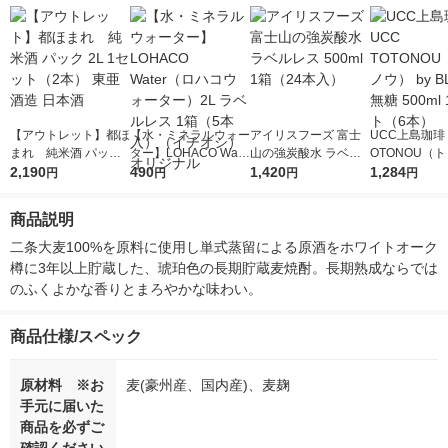
【アウトレット】都ほ
【水・ミネラルウォー
アイリスフーズ 富士
UCC上島珈琲 
まれ 純米酒 パック
ター】LOHACO Wate
山の強炭酸水 ラベル
OTONOU（
2L 1セット（2本） 東
2,190
r（ロハコウォータ
490
レス 500ml 1箱（24
1,420
ウ） by BLAC
1,284
円
円
円
円
亜酒造 日本酒
ー）2L ラベルレス 1
本入）
00ml 1セッ
箱（5本入）（イチオ
商品説明
シ） オリジナル
二条大麦100%を原料に使用し単式蒸留による原酒をホワイトオーク
樽に3年以上貯蔵した、琥珀色の長期貯蔵麦焼酎。長期熟成ならでは
のふくよかな香りとまろやかな味わい。
商品仕様/スペック
原材料 ※お
麦(豪州産、国内産)、麦麹
手元に届いた
商品を必ずご