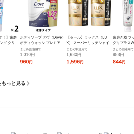
す！】歯磨
ボディソープ ダヴ（Dove）
【セール】ラックス（LU
歯磨き粉 フ
ング クリニ
ボディウォッシ プレミアム
X） スーパーリッチシャイン
グキプラスW
 +ホワイト
モイスチャーケア つめかえ
ダメージリペア 補修 シャン
グ ハミガキ
まとめ割適用で
まとめ割適用で
まとめ割適用で
 クリアミン
用 特大 1270g Dove 液体タ
プー+コンディショナー セッ
合 歯周病予防
1,010円
1,680円
888円
ト ライオン
イプ
ト 詰替 特大 各870g ユニリ
（2本） ラ
960
1,596
844
円
円
円
ーバ
をもっと見る