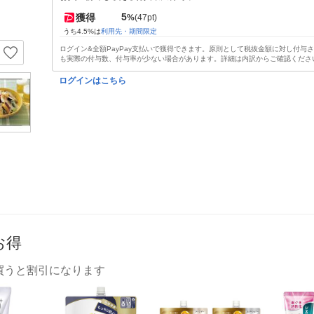
5
獲得
%
(47pt)
うち4.5%は
利用先・期間限定
ログイン&全額PayPay支払いで獲得できます。原則として税抜金額に対し付与
も実際の付与数、付与率が少ない場合があります。詳細は内訳からご確認くださ
ログインはこちら
お得
買うと割引になります