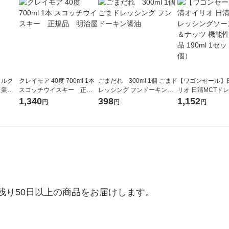
ミルク
クレイモア 40度 700ml 1本
ごまだれ 300ml 1個 ごまド
【ワゴンセール】
（業務
スコッチウイスキー 正規
レッシング フンドーキン醤
リオ 日清MCTド
品 明治屋
油
ソース ごま＆ナッ
1,340
398
1,152
円
円
円
表示食品 190ml 
個）
り50日以上の商品をお届けします。
