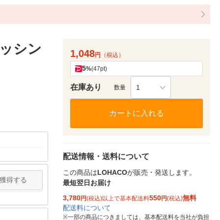
ッシン
1,048
円
（税込）
5
%
(47pt)
在庫あり
1
数量
カートに入れる
配送情報・送料について
この商品は
LOHACO
が販売・発送します。
獲得する
最短翌日お届け
3,780
550
無料
円
(税込)以上で基本配送料
円
(税込)
配送料について
※
一部の商品につきましては、基本配送料を当社が負担