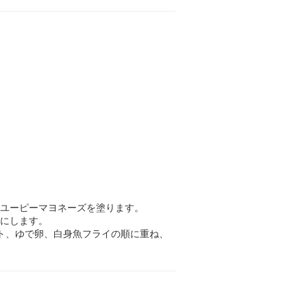
キユーピーマヨネーズを塗ります。
りにします。
ト、ゆで卵、白身魚フライの順に重ね、