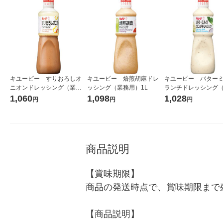
キユーピー すりおろしオ
キユーピー 焙煎胡麻ドレ
キユーピー バター
ニオンドレッシング（業務
ッシング（業務用）1L
ランチドレッシング
用） 1L
用） 1L
1,060
1,098
1,028
円
円
円
商品説明
【賞味期限】

商品の発送時点で、賞味期限まで残
【商品説明】
