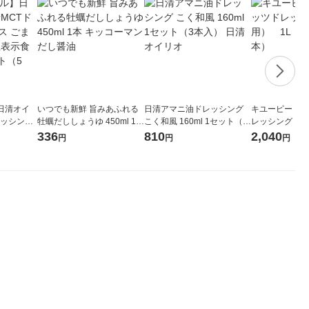
日清オイ
いつでも新鮮 旨みあふれる
日清アマニ油ドレッシング
キユーピー 焙
レッシング
牡蠣だししょうゆ 450ml 1本
こく和風 160ml 1セット（3
レッシング（業
ツ 機能性
キッコーマン だし醤油
本入） 日清オイリオ
1セット（2
336
810
2,040
円
円
円
1セット（5