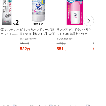
ッ素 システマ ハ
ビオレu 泡ハンドソープ 詰
リフレア デオドラントリキ
マウスウォ
 ホワイトニン
替770ml 【泡タイプ】 花王
ッド 50ml 無香料 ワキガ 制
リニカ ア
 高濃度フッ素配
汗剤 ロート製薬
タルリンス
まとめ割適用で
まとめ割適用で
まとめ割適
 95g 1セット
ンアルコー
549円
579円
1,044円
イオン
ト（2本）
522
551
992
円
円
円