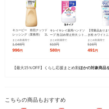
キユーピー 焙煎ナッツド
キレイキレイ薬用ハンドソ
【増量品ありま
レッシング（業務用） 1L
ープ 泡 詰め替え特大 シトラ
き粉 ホワイトニ
スフルーティ 800ml 殺菌 保
カアドバンテージ
まとめ割適用で
まとめ割適用で
まとめ割適用で
湿 (泡タイプ)ライオン
ニング ハミガキ
1,048円
610円
516円
ト 130g 2セッ
996
580
491
円
円
円
【最大15％OFF】くらし応援まとめ割
ほかの対象商品
こちらの商品もおすすめ