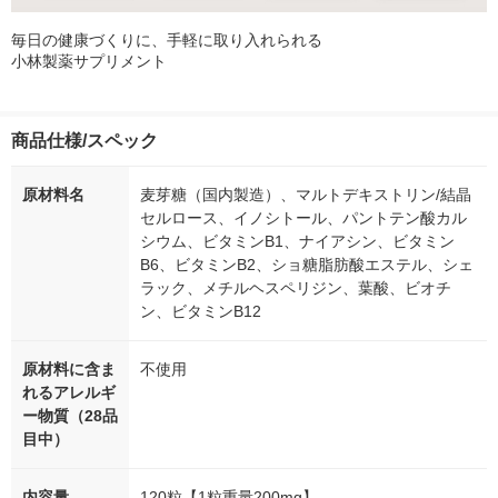
毎日の健康づくりに、手軽に取り入れられる
小林製薬サプリメント
商品仕様/スペック
原材料名
麦芽糖（国内製造）、マルトデキストリン/結晶
セルロース、イノシトール、パントテン酸カル
シウム、ビタミンB1、ナイアシン、ビタミン
B6、ビタミンB2、ショ糖脂肪酸エステル、シェ
ラック、メチルヘスペリジン、葉酸、ビオチ
ン、ビタミンB12
原材料に含ま
不使用
れるアレルギ
ー物質（28品
目中）
内容量
120粒【1粒重量200mg】