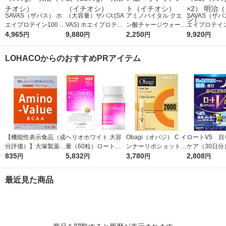
SAVAS（ザバス） ホ
（大容量）ザバス(SA
アミノバイタル クエ
SAVAS（ザバ
エイプロテイン100 リ
VAS) ホエイプロテイ
ン酸チャージウォータ
エイプロテイン
ッチショコラ味 1袋
4,965
ン100 リッチショコラ
9,880
ー24本入箱 味の
2,250
ッチショコラ
9,920
円
円
円
円
（980g） 明治（イチ
味 1袋（2200g） 明治
素 アミノ酸 サプリ
ット（1袋（98
オシ）
（イチオシ）
メント（イチオシ）
2） 明治（イ
LOHACOからのおすすめPRアイテム
【機能性表示食品（成
ヘリオホワイト 大容
Obagi（オバジ） C イ
ロートV5 目
分評価）】大塚製薬
量（60粒）ロート製
ンナーリポショット 7
ケア（30日分
アミノバリュー パウ
835
薬 サプリメント
5,832
0g×28本入 ロート製
3,780
（30粒入） 
2,808
円
円
円
円
ダー（1リットル用）
薬
製薬 目のサ
1箱（5袋入）
ト
最近見た商品