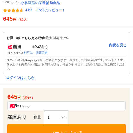
ブランド：
小林製薬の栄養補助食品
4.63 （16件のレビュー）
645
円
（税込）
お買い物でもらえる特典
最大付与率7%
内訳を見る
5
獲得
%
(28pt)
うち4.5%は
利用先・期間限定
ログイン&全額PayPay支払いで獲得できます。原則として税抜金額に対し付与されます。
表示よりも実際の付与数、付与率が少ない場合があります。詳細は内訳からご確認くださ
い。
ログインはこちら
645
円
（税込）
5
%
(28pt)
在庫あり
1
数量
カートに入れる