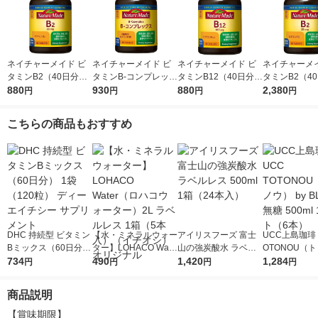
ネイチャーメイド ビ
ネイチャーメイド ビ
ネイチャーメイド ビ
ネイチャーメイ
タミンB2（40日分）
タミンB-コンプレック
タミンB12（40日分）
タミンB2（4
1個（80粒） 大塚製薬
880
ス（60日分） 1個（6
930
1個（80粒） 大塚製薬
880
1セット（1個
2,380
円
円
円
円
サプリメント
0粒） 大塚製薬 サプ
サプリメント
粒）×3） 大塚
リメント
プリメント
こちらの商品もおすすめ
DHC 持続型 ビタミン
【水・ミネラルウォー
アイリスフーズ 富士
UCC上島珈琲 
Bミックス（60日分）
ター】LOHACO Wate
山の強炭酸水 ラベル
OTONOU（
1袋（120粒） ディー
734
r（ロハコウォータ
490
レス 500ml 1箱（24
1,420
ウ） by BLAC
1,284
円
円
円
円
エイチシー サプリメ
ー）2L ラベルレス 1
本入）
00ml 1セッ
ント
箱（5本入）（イチオ
商品説明
シ） オリジナル
【賞味期限】
