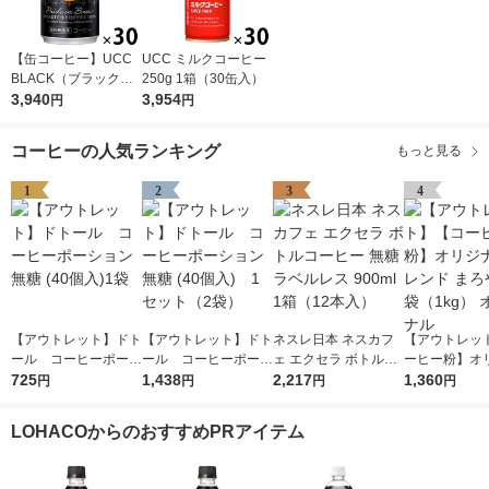
【缶コーヒー】UCC
UCC ミルクコーヒー
BLACK（ブラック）
250g 1箱（30缶入）
無糖 185g 1箱（30缶
3,940
3,954
円
円
入）
コーヒーの人気ランキング
もっと見る
1
2
3
4
【アウトレット】ドト
【アウトレット】ドト
ネスレ日本 ネスカフ
【アウトレッ
ール コーヒーポーシ
ール コーヒーポーシ
ェ エクセラ ボトルコ
ーヒー粉】オ
ョン 無糖 (40個入)1袋
725
ョン 無糖 (40個入) 1
1,438
ーヒー 無糖 ラベルレ
2,217
ブレンド まろ
1,360
円
円
円
円
セット（2袋）
ス 900ml 1箱（12本
袋（1kg） 
入）
LOHACOからのおすすめPRアイテム