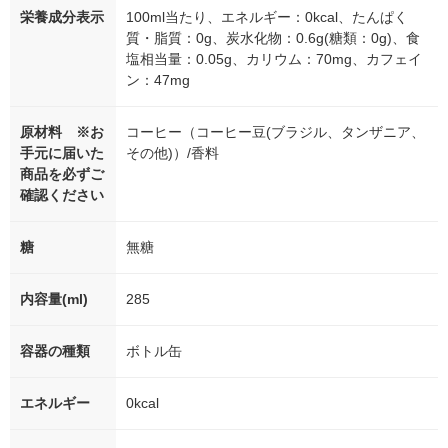
栄養成分表示
100ml当たり、エネルギー：0kcal、たんぱく
質・脂質：0g、炭水化物：0.6g(糖類：0g)、食
塩相当量：0.05g、カリウム：70mg、カフェイ
ン：47mg
原材料 ※お
コーヒー（コーヒー豆(ブラジル、タンザニア、
手元に届いた
その他)）/香料
商品を必ずご
確認ください
糖
無糖
内容量(ml)
285
容器の種類
ボトル缶
エネルギー
0kcal