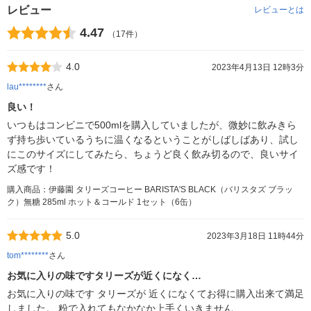
レビュー
レビューとは
4.47
（17件）
4.0
2023年4月13日 12時3分
lau********
さん
良い！
いつもはコンビニで500mlを購入していましたが、微妙に飲みきら
ず持ち歩いているうちに温くなるということがしばしばあり、試し
にこのサイズにしてみたら、ちょうど良く飲み切るので、良いサイ
ズ感です！
購入商品：伊藤園 タリーズコーヒー BARISTA'S BLACK（バリスタズ ブラッ
ク）無糖 285ml ホット＆コールド 1セット（6缶）
5.0
2023年3月18日 11時44分
tom********
さん
お気に入りの味ですタリーズが近くになく…
お気に入りの味です タリーズが 近くになくてお得に購入出来て満足
しました。 粉で入れてもなかなか上手くいきません