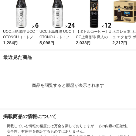
UCC上島珈琲 UCC T
UCC上島珈琲 UCC T
【ボトルコーヒー】U
ネスレ日本 ネ
OTONOU（トトノ
OTONOU（トトノ
CC上島珈琲 職人の珈
ェ エクセラ 
ウ） by BLACK無糖 5
1,284
ウ） by BLACK無糖 5
5,098
琲 無糖 900ml 1箱（1
2,033
ーヒー 無糖 
2,217
円
円
円
円
00ml 1セット（6本）
00ml 1箱（24本入）
2本入）
ス 900ml 1箱
入）
最近見た商品
商品を閲覧すると履歴が表示されます
掲載商品の情報について
・
掲載している情報の精度には万全を期しておりますが、その内容の正確性、
安全性、有用性を保証するものではありません。