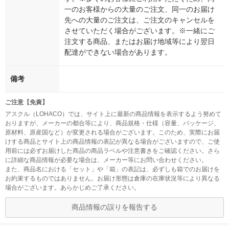
一のお客様からの大量のご注文、同一のお届け
先への大量のご注文は、ご注文のキャンセルを
させていただく場合がございます。※一緒にご
注文する商品、またはお届け地域等により翌日
配達ができない場合があります。
備考
ご注意【免責】
アスクル（LOHACO）では、サイト上に最新の商品情報を表示するよう努めて
おりますが、メーカーの都合等により、商品規格・仕様（容量、パッケージ、
原材料、原産国など）が変更される場合がございます。このため、実際にお届
けする商品とサイト上の商品情報の表記が異なる場合がございますので、ご使
用前には必ずお届けした商品の商品ラベルや注意書きをご確認ください。さら
に詳細な商品情報が必要な場合は、メーカー等にお問い合わせください。
また、商品名における「セット」や「箱」の表記は、必ずしも箱でのお届けを
お約束するものではありません。お届け形態は倉庫の在庫状況等により異なる
場合がございます。あらかじめご了承ください。
商品情報の誤りを報告する