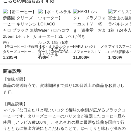
こちらの商品もおすすめ
【缶コーヒー】伊藤園
【水・ミネラルウォー
HAKU（ハク） メラ
アイリスフーズ
タリーズコーヒー キ
ター】LOHACO Wate
ノフォーカスＩＶ 4
山の強炭酸水 
リマンジャロ ブラッ
1,295
r（ロハコウォータ
490
5ｇ 資生堂 おまけ
11,000
レス 500ml 1
1,420
円
円
円
円
ク 無糖 285ml 1セッ
ー）2L ラベルレス 1
付き
本入）
ト（6缶）
箱（5本入）（イチオ
商品説明
シ） オリジナル
【賞味期限】

商品の発送時点で、賞味期限まで残り120日以上の商品をお届けし
ます。

【商品説明】

マイルドな口あたりと程よいコクで後味の余韻が広がるブラックコ
ーヒーです。タリーズコーヒーのバリスタが厳選したコーヒー豆を
使用（アラビカ種100％）。それぞれの豆に最適な焙煎を国内で行
うとともに抽出方法にもこだわることで、ゆっくりと味わう深みの