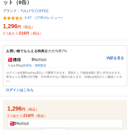
ット（6缶）
ブランド：
TULLY'S COFFEE
4.47 （17件のレビュー）
1,296
円
（税込）
216
1つあたり
円
（税込）
お買い物でもらえる特典
最大付与率7%
内訳を見る
5
獲得
%
(60pt)
うち4.5%は
利用先・期間限定
ログイン&全額PayPay支払いで獲得できます。原則として税抜金額に対し付与されます。
表示よりも実際の付与数、付与率が少ない場合があります。詳細は内訳からご確認くださ
い。
ログインはこちら
1,296
円
（税込）
216
1つあたり
円
（税込）
5
%
(60pt)