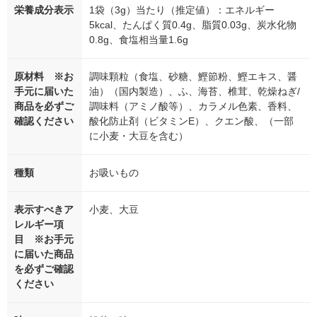
栄養成分表示
1袋（3g）当たり（推定値）：エネルギー
5kcal、たんぱく質0.4g、脂質0.03g、炭水化物
0.8g、食塩相当量1.6g
原材料 ※お
調味顆粒（食塩、砂糖、鰹節粉、鰹エキス、醤
手元に届いた
油）（国内製造）、ふ、海苔、椎茸、乾燥ねぎ/
商品を必ずご
調味料（アミノ酸等）、カラメル色素、香料、
確認ください
酸化防止剤（ビタミンE）、クエン酸、（一部
に小麦・大豆を含む）
種類
お吸いもの
表示すべきア
小麦、大豆
レルギー項
目 ※お手元
に届いた商品
を必ずご確認
ください