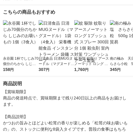
こちらの商品もおすすめ
永谷園 1杯でしじみ70
日清食品 日清MUGヌ
蚊 駆除 蚊取り アース
南の極み 天
個分のちから しじみ
ードル（マグヌード
ノーマット ロング 1
らさら小粒 50
のお吸いもの 1個（3
158
ル） 1袋（4食入） 栄
307
プッシュ式 スプレー
1,760
個 日仏貿易
345
円
円
円
円
食入）
養機能食品 インスタ
300回分 1個 殺虫剤
ントラーメン 袋麺 ス
室内 対策 ワンプッシ
商品説明
ープ
ュ アース製薬
【賞味期限】

商品の発送時点で、賞味期限まで残り240日以上の商品をお届けし
ます。

【商品説明】

かつおの旨みとほどよい松茸の香りが楽しめる「松茸の味お吸いも
の」の、ストックに便利な8袋入タイプです。普段の食事はもちろ