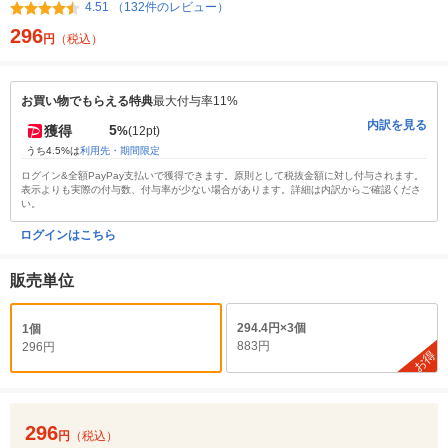
4.51 （132件のレビュー）
296
円
（税込）
お買い物でもらえる特典
最大付与率11%
内訳を見る
5
獲得
%
(12pt)
うち4.5%は
利用先・期間限定
ログイン&全額PayPay支払いで獲得できます。原則として税抜金額に対し付与されます。
表示よりも実際の付与数、付与率が少ない場合があります。詳細は内訳からご確認くださ
い。
ログインはこちら
販売単位
294.4円×3個
1個
883円
296円
お得
296
円
（税込）