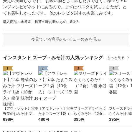
安定の美味しさです。 お吸い物として飲むだけでなく、様々なアレ
ンジレシピがネットにあるので、まずはパスタを試しましたが、と
ても美味しかったです。 他のレシピを試すのも楽しみです。
購入商品：永谷園 松茸の味お吸いもの 8袋入
今見ている商品のレビューのみを見る
インスタント スープ・みそ汁の人気ランキング
もっと見る
1
2
3
4
【アウトレット】宝幸
【アウトレット】宝幸
フリーズドライ らく
フリーズドライ
野菜のおみそ汁 フリ
たまごスープ 1袋（10
らくみそ汁（12食）1
らくみそ汁 減
ーズドライ 1袋（10食
698
食入） フリーズドラ
480
箱 永谷園
395
食）1箱 永谷
395
円
円
円
円
入）簡便 味噌汁 お味
イ スープ
噌汁