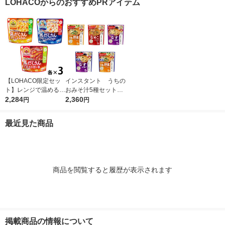
LOHACOからのおすすめPRアイテム
【LOHACO限定セッ
インスタント うちの
ト】レンジで温めるだ
おみそ汁5種セット
け♪ 江崎グリコ クレ
2,284
1箱(25食入) アマノ
2,360
円
円
アおばさんの具だくさ
フーズ インスタント
んスープ3種アソート
味噌汁
最近見た商品
セット（9食）
商品を閲覧すると履歴が表示されます
掲載商品の情報について