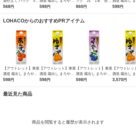
酒仕立て パック 500
酒造 蔵出し まろやか
ック 2L 1本 合同
酒造 蔵出し 
ml 1本 中埜酒造 リ
568
あんず酒 1000ml 1本
598
酒精
860
うめ酒 1000m
598
円
円
円
円
キュール
LOHACOからのおすすめPRアイテム
【アウトレット】東亜
【アウトレット】東亜
【アウトレット】東亜
【アウトレッ
酒造 蔵出し まろやか
酒造 蔵出し まろやか
酒造 蔵出し まろやか
酒造 蔵出し 
あんず酒 1000ml 1本
598
ゆず酒 1000ml 1本
598
ブルーベリー酒 1000
598
ゆず酒 1000m
3,570
円
円
円
円
ml 1本
ト（6本）
最近見た商品
商品を閲覧すると履歴が表示されます