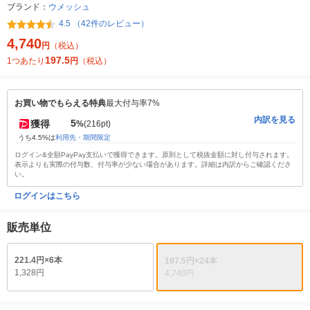
ブランド：
ウメッシュ
4.5 （42件のレビュー）
4,740
円
（税込）
197.5
1つあたり
円
（税込）
お買い物でもらえる特典
最大付与率7%
内訳を見る
5
獲得
%
(216pt)
うち4.5%は
利用先・期間限定
ログイン&全額PayPay支払いで獲得できます。原則として税抜金額に対し付与されます。
表示よりも実際の付与数、付与率が少ない場合があります。詳細は内訳からご確認くださ
い。
ログインはこちら
販売単位
221.4円×6本
197.5円×24本
1,328円
4,740円