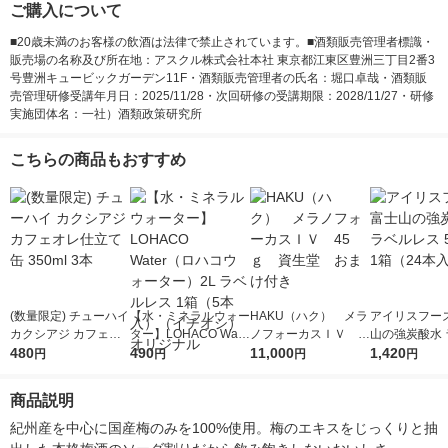
ご購入について
■20歳未満のお客様の飲酒は法律で禁止されています。■酒類販売管理者標識・
販売場の名称及び所在地：アスクル株式会社本社 東京都江東区豊洲三丁目2番3
号豊洲キュービックガーデン11F・酒類販売管理者の氏名：堀口卓哉・酒類販
売管理研修受講年月日：2025/11/28・次回研修の受講期限：2028/11/27・研修
実施団体名：一社）酒類政策研究所
こちらの商品もおすすめ
(数量限定) チューハイ
【水・ミネラルウォー
HAKU（ハク） メラ
アイリスフーズ
カクシアジ カフェオ
ター】LOHACO Wate
ノフォーカスＩＶ 4
山の強炭酸水 
レ仕立て 缶 350ml 3
480
r（ロハコウォータ
490
5ｇ 資生堂 おまけ
11,000
レス 500ml 1
1,420
円
円
円
円
本
ー）2L ラベルレス 1
付き
本入）
箱（5本入）（イチオ
商品説明
シ） オリジナル
紀州産を中心に国産梅のみを100%使用。梅のエキスをじっくりと抽