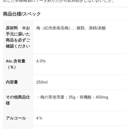
出した本格梅酒のソーダ割りだから飲み飽きしないおいしさ。
商品仕様/スペック
原材料 ※お
梅（紀州産南高梅）、糖類、酒精/炭酸
手元に届いた
商品を必ずご
確認ください
Alc.含有量
4.0%
（％）
内容量
250ml
その他商品仕
・梅の実使用量：35g・有機酸：400mg
様
アルコール
4％