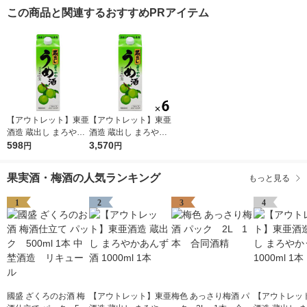
この商品と関連するおすすめPRアイテム
【アウトレット】東亜
【アウトレット】東亜
酒造 蔵出し まろやか
酒造 蔵出し まろやか
うめ酒 1000ml 1本
598
うめ酒 1000ml 1セッ
3,570
円
円
ト（6本）
果実酒・梅酒の人気ランキング
もっと見る
1
2
3
4
國盛 ざくろのお酒 梅
【アウトレット】東亜
梅色 あっさり梅酒 パ
【アウトレッ