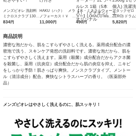
メンズビオレ 洗顔料
HAKU（ハク） メラ
【水・ミネラルウォー
アタックゼロ（A
ミクロスクラブ 130g
ノフォーカスＩＶ 4
ター】LOHACO Wate
ZERO) ドラ
2個 男の肌は女性と比
834
5ｇ 資生堂 おまけ
11,000
r（ロハコウォータ
490
詰め替え メガ
5,820
円
円
円
円
べて乾きやすい！
付き
ー）2L ラベルレス 1
ボ 2300g 1
箱（5本入）（イチオ
個入) 洗濯洗剤
商品説明
シ） オリジナル
濃密な泡だから、肌をこすらずやさしく洗える。薬用成分配合の濃
密泡で洗う、スキンケア発想の洗顔料です。濃密な泡だから、肌を
こすらずやさしく洗えます。薬用（殺菌）成分配合だからアクネ菌
を殺菌し、薬用（抗炎症）成分配合だから肌の炎症を抑え、ニキビ
をしっかり予防！肌さっぱり爽快。ノンスクラブタイプ。メントー
ル（清涼成分）配合。爽快なシトラスハーブの香り。（医薬部外
品）
メンズビオレはやさしく洗えるのに、肌スッキリ！