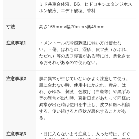
ミド共重合体液、BG、ヒドロキシエタンジホス
ホン酸液、エデト酸塩、香料
寸法
高さ165ｍｍ×幅70ｍｍ×奥45ｍｍ
注意事項1
・メントールの冷感刺激に弱い方は使わな
い。・傷、はれもの、湿疹、皮フ炎（かぶれ、
ただれ）等の皮フ障害がある時には、悪化させ
るおそれがあるので使わない。
注意事項2
肌に異常が生じていないかよく注意して使う。
肌に合わない時、使用中にかぶれ、赤み、は
れ、かゆみ、刺激、色抜け（白斑等）や黒ずみ
等の異常が出た時、直射日光があたって同様の
異常が出た時は使用を中止し、皮フ科医へ相談
する。使い続けると症状が悪化することがあ
る。
注意事項3
・目に入らないよう注意し、入った時は、すぐ