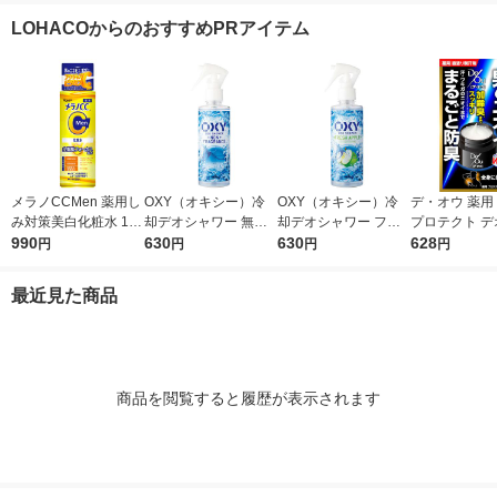
ー オールドスパイス
ンの香り 大容量 750
薬
ン 大容量 750
LOHACOからのおすすめPRアイテム
本体＋つめかえセット
ml ボディソープ 詰め
替え ボディソ
P＆G
替え 1個
個
メラノCCMen 薬用し
OXY（オキシー）冷
OXY（オキシー）冷
デ・オウ 薬用
み対策美白化粧水 170
却デオシャワー 無香
却デオシャワー フレ
プロテクト デ
ml ロート製薬
990
料 200ml 1個 ロート
630
ッシュアップルの香り
630
ム 全身用 男性
628
円
円
円
円
製薬
200ml 1個 ロート製薬
臭 50g ロー
最近見た商品
商品を閲覧すると履歴が表示されます