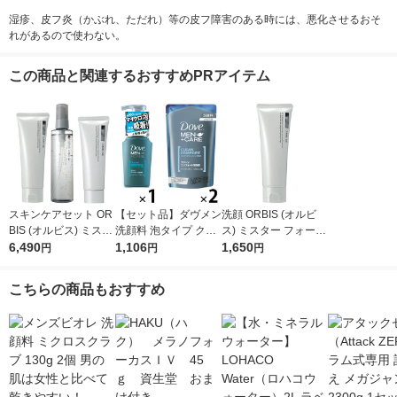
湿疹、皮フ炎（かぶれ、ただれ）等の皮フ障害のある時には、悪化させるおそ
れがあるので使わない。
この商品と関連するおすすめPRアイテム
スキンケアセット OR
【セット品】ダヴメン
洗顔 ORBIS (オルビ
BIS (オルビス) ミスタ
洗顔料 泡タイプ クリ
ス) ミスター フォーミ
ー3ステップセット メ
6,490
ーンコンフォート ポ
1,106
ングウォッシュ 120g
1,650
円
円
円
ンズ 洗顔 化粧水 クリ
ンプ 130ml+詰替 110
洗顔フォーム メンズ
ーム
g 2個
濃密泡
こちらの商品もおすすめ