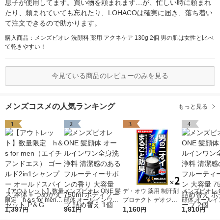
息子が使用してます。買い物を頼まれます…が、忙しい時に頼まれ
たり、頼まれていても忘れたり、LOHACOは確実に届き、落ち着い
て注文できるので助かります。
購入商品：メンズビオレ 洗顔料 薬用 アクネケア 130g 2個 男の肌は女性と比べ
て乾きやすい！
今見ている商品のレビューのみを見る
メンズコスメの人気ランキング
もっと見る
1
2
3
4
【アウトレット】数量
メンズビオレ ONE 髪
デ・オウ 薬用 制汗剤
メンズビオレ O
限定 h＆s for men
顔体 オールインワン
プロテクト デオジャ
顔体 オールイ
（エイチアンドエス）
1,397
全身洗浄料 清潔感の
961
ム 全身用 男性用 加齢
1,160
全身洗浄料 清
1,910
円
円
円
円
ゴールド2in1シャンプ
あるフルーティーサボ
臭 50g 2個 ロート製
あるフルーテ