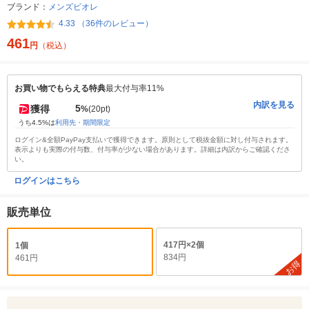
ブランド：
メンズビオレ
4.33 （36件のレビュー）
461
円
（税込）
お買い物でもらえる特典
最大付与率11%
内訳を見る
5
獲得
%
(20pt)
うち4.5%は
利用先・期間限定
ログイン&全額PayPay支払いで獲得できます。原則として税抜金額に対し付与されます。
表示よりも実際の付与数、付与率が少ない場合があります。詳細は内訳からご確認くださ
い。
ログインはこちら
販売単位
417円×2個
1個
834円
461円
お得