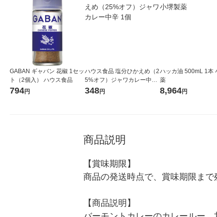
GABAN ギャバン 花椒 1セッ
ハウス食品 塩分ひかえめ（2
ハッカ油 500mL 1本
ト（2個入） ハウス食品
5%オフ）ジャワカレー中辛
薬
1個
794
348
8,964
円
円
円
商品説明
【賞味期限】

商品の発送時点で、賞味期限まで残
【商品説明】

バーモントカレーのカレールー。