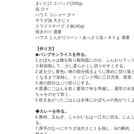
まいたけ ２パック(200g)
塩 少々
ハウス コショー 少々
サラダ油 大さじ１
スライスチーズ ２枚(40g)
焼きのり 適量
ハウス とんがりコーン＜あっさり塩＞８０ｇ 適量
【作り方】
◆パンプキンライスを作る。
1.かぼちゃは種を取り耐熱皿にのせ、ふんわりラッ
０秒加熱して、少し柔らかくし切りやすくする。
2.皮を少し黄色い身の部分残るように厚めに切り落
くなるまで加熱し、トッピング用に三日月形、星形
3.身の部分はぶつ切りにする。
4.普通にごはんを炊く要領で米を準備し、通常の水
ちゃをのせて炊く。
5.炊きあがったごはんは全体にかぼちゃの色がつく
◆カレーを作る。
6.豚肉、玉ねぎ、じゃがいもは一口大に切る。にん
る。
7.厚手のなべにサラダ油大さじ１を熱し、6の豚肉
炒める。