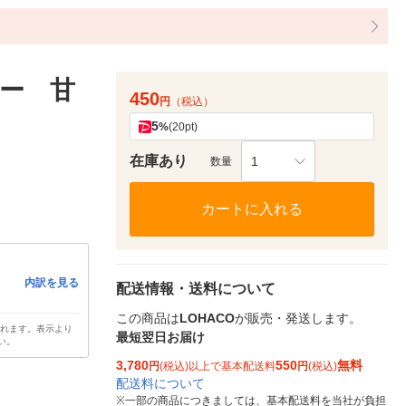
ー 甘
450
円
（税込）
5
%
(20pt)
在庫あり
1
数量
カートに入れる
内訳を見る
配送情報・送料について
この商品は
LOHACO
が販売・発送します。
されます。表示より
最短翌日お届け
い。
3,780
550
無料
円
(税込)以上で基本配送料
円
(税込)
配送料について
※
一部の商品につきましては、基本配送料を当社が負担