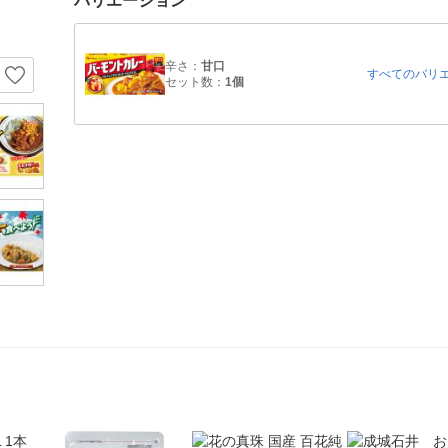
バリエーション
辛さ：
甘口
すべてのバリ
セット数：
1個