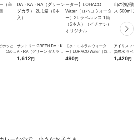
でホッと
サントリー GREEN DA・K
【水・ミネラルウォータ
アイリスフーズ
 150g
A・RA（グリーン ダカラ）
ー】LOHACO Water（ロハ
炭酸水 ラベルレス
2L 1箱（6本入）
コウォーター）2L ラベルレ
箱（24本入）
1,612
490
1,420
円
円
円
ス 1箱（5本入）（イチオ
シ） オリジナル
カレーなので、小さなお子さま、