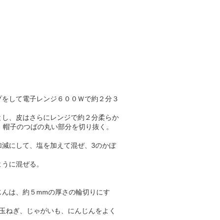
プをして電子レンジ６００Ｗで約２分３
とし、皮はさらにレンジで約２分柔らか
、帽子のつばの丸い部分を切り抜く。
加減にして、塩を加えて混ぜ、3のかぼ
ように混ぜる。
じんは、約５mmの厚さの輪切りにす
、玉ねぎ、じゃがいも、にんじんをよく