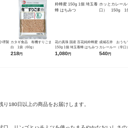
 小堺製
カタギ食品 有機すりごま
花の真珠 国産 百花純粋蜂蜜
成城石井 おうち
白 1袋（60g）
150g 1個 埼玉養蜂 はちみつ
カレールー（辛口）
1個
218
1,080
540
円
円
円
り180日以上の商品をお届けします。

甘口。リンゴとハチミツを使ったまろやかなおいしさの