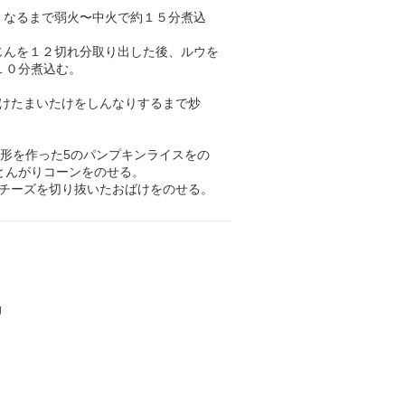
くなるまで弱火〜中火で約１５分煮込
じんを１２切れ分取り出した後、ルウを
１０分煮込む。
分けたまいたけをしんなりするまで炒
く形を作った5のパンプキンライスをの
とんがりコーンをのせる。
にチーズを切り抜いたおばけをのせる。
g