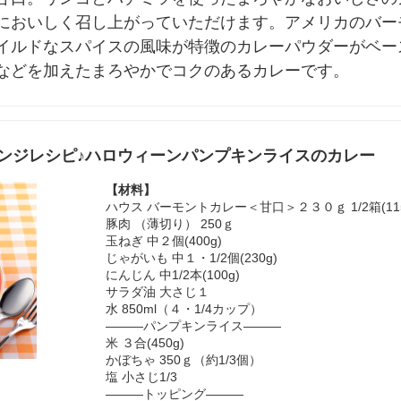
においしく召し上がっていただけます。アメリカのバー
イルドなスパイスの風味が特徴のカレーパウダーがベース
などを加えたまろやかでコクのあるカレーです。
ンジレシピ♪ハロウィーンパンプキンライスのカレー
【材料】
ハウス バーモントカレー＜甘口＞２３０ｇ 1/2箱(115
豚肉 （薄切り） 250ｇ
玉ねぎ 中２個(400g)
じゃがいも 中１・1/2個(230g)
にんじん 中1/2本(100g)
サラダ油 大さじ１
水 850ml（４・1/4カップ）
―――パンプキンライス―――
米 ３合(450g)
かぼちゃ 350ｇ（約1/3個）
塩 小さじ1/3
―――トッピング―――