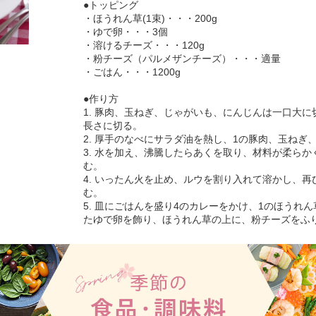
●トッピング
・ほうれん草(1束)・・・200g
・ゆで卵・・・3個
・溶けるチーズ・・・120g
・粉チーズ（パルメザンチーズ）・・・適量
・ごはん・・・1200g
●作り方
1. 豚肉、玉ねぎ、じゃがいも、にんじんは一口大に
長さに切る。
2. 厚手のなべにサラダ油を熱し、1の豚肉、玉ね
3. 水を加え、沸騰したらあくを取り、材料が柔らか
む。
4. いったん火を止め、ルウを割り入れて溶かし、再
む。
5. 皿にごはんを盛り4のカレーをかけ、1のほうれ
たゆで卵を飾り、ほうれん草の上に、粉チーズをふ