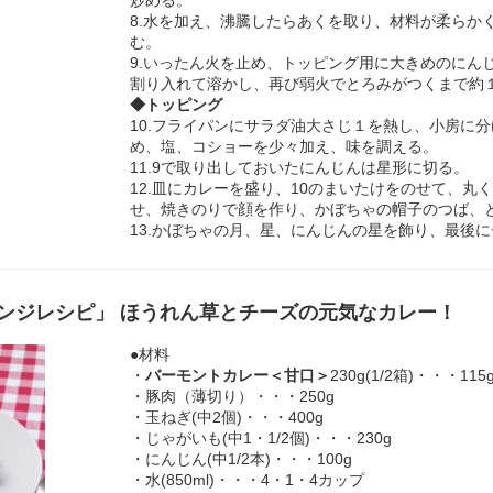
8.水を加え、沸騰したらあくを取り、材料が柔らか
む。
9.いったん火を止め、トッピング用に大きめのにん
割り入れて溶かし、再び弱火でとろみがつくまで約
◆トッピング
10.フライパンにサラダ油大さじ１を熱し、小房に
め、塩、コショーを少々加え、味を調える。
11.9で取り出しておいたにんじんは星形に切る。
12.皿にカレーを盛り、10のまいたけをのせて、丸
せ、焼きのりで顔を作り、かぼちゃの帽子のつば、
13.かぼちゃの月、星、にんじんの星を飾り、最後
ンジレシピ」 ほうれん草とチーズの元気なカレー！
●材料
・
バーモントカレー＜甘口＞
230g(1/2箱)・・・115
・豚肉（薄切り）・・・250g
・玉ねぎ(中2個)・・・400g
・じゃがいも(中1・1/2個)・・・230g
・にんじん(中1/2本)・・・100g
・水(850ml)・・・4・1・4カップ