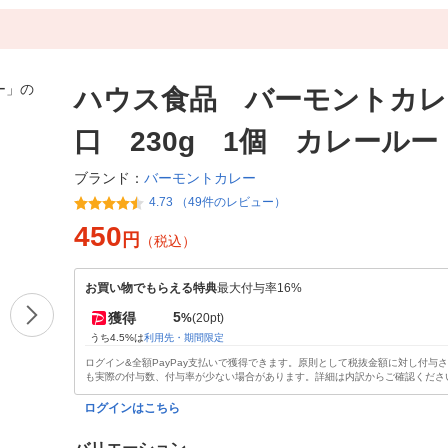
ハウス食品 バーモントカレ
口 230g 1個 カレールー
バーモントカレー
ブランド：
4.73 （49件のレビュー）
450
円
（税込）
お買い物でもらえる特典
最大付与率16%
5
獲得
%
(20pt)
うち4.5%は
利用先・期間限定
ログイン&全額PayPay支払いで獲得できます。原則として税抜金額に対し付与
も実際の付与数、付与率が少ない場合があります。詳細は内訳からご確認くださ
ログインはこちら