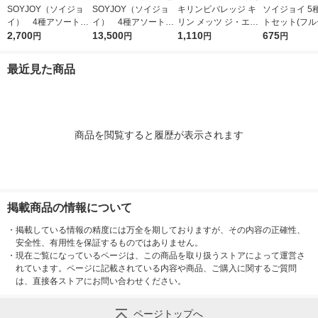
SOYJOY（ソイジョ
SOYJOY（ソイジョ
キリンビバレッジ キ
ソイジョイ 5
イ） 4種アソートセ
イ） 4種アソート
リン メッツ ジ・エナ
トセット(フ
ット 1箱（20本入）
2,700
1セット（1箱（20本
13,500
ジー 250ml 1セット
1,110
ベイクドチー
675
円
円
円
円
大塚製薬
入）×5） 大塚製薬
（6缶）
ナ・ホワイト
レモン・サツ
最近見た商品
イチジク＆レ
各1本)
商品を閲覧すると履歴が表示されます
掲載商品の情報について
・
掲載している情報の精度には万全を期しておりますが、その内容の正確性、
安全性、有用性を保証するものではありません。
・
現在ご覧になっているページは、この商品を取り扱うストアによって運営さ
れています。ページに記載されている内容や商品、ご購入に関するご質問
は、直接各ストアにお問い合わせください。
ページトップへ