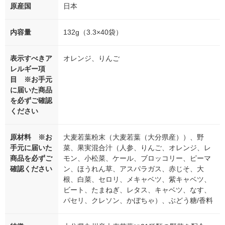
原産国
日本
内容量
132g（3.3×40袋）
表示すべきア
オレンジ、りんご
レルギー項
目 ※お手元
に届いた商品
を必ずご確認
ください
原材料 ※お
大麦若葉粉末（大麦若葉（大分県産））、野
手元に届いた
菜、果実混合汁（人参、りんご、オレンジ、レ
商品を必ずご
モン、小松菜、ケール、ブロッコリー、ピーマ
確認ください
ン、ほうれん草、アスパラガス、赤じそ、大
根、白菜、セロリ、メキャベツ、紫キャベツ、
ビート、たまねぎ、レタス、キャベツ、なす、
パセリ、クレソン、かぼちゃ）、ぶどう糖/香料