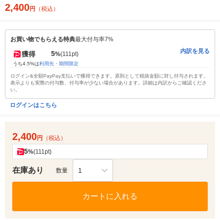
2,400
円
（税込）
お買い物でもらえる特典
最大付与率7%
内訳を見る
5
獲得
%
(111pt)
うち4.5%は
利用先・期間限定
ログイン&全額PayPay支払いで獲得できます。原則として税抜金額に対し付与されます。
表示よりも実際の付与数、付与率が少ない場合があります。詳細は内訳からご確認くださ
い。
ログインはこちら
2,400
円
（税込）
5
%
(111pt)
在庫あり
1
数量
カートに入れる