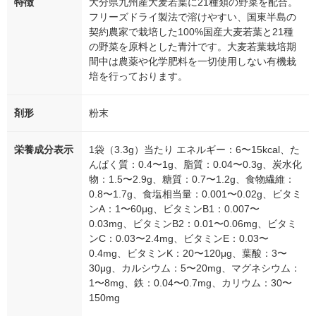
特徴
大分県九州産大麦若葉に21種類の野菜を配合。
フリーズドライ製法で溶けやすい、国東半島の
契約農家で栽培した100%国産大麦若葉と21種
の野菜を原料とした青汁です。大麦若葉栽培期
間中は農薬や化学肥料を一切使用しない有機栽
培を行っております。
剤形
粉末
栄養成分表示
1袋（3.3g）当たり エネルギー：6〜15kcal、た
んぱく質：0.4〜1g、脂質：0.04〜0.3g、炭水化
物：1.5〜2.9g、糖質：0.7〜1.2g、食物繊維：
0.8〜1.7g、食塩相当量：0.001〜0.02g、ビタミ
ンA：1〜60μg、ビタミンB1：0.007〜
0.03mg、ビタミンB2：0.01〜0.06mg、ビタミ
ンC：0.03〜2.4mg、ビタミンE：0.03〜
0.4mg、ビタミンK：20〜120μg、葉酸：3〜
30μg、カルシウム：5〜20mg、マグネシウム：
1〜8mg、鉄：0.04〜0.7mg、カリウム：30〜
150mg