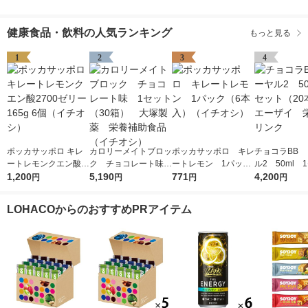
健康食品・飲料の人気ランキング
もっと見る
1
2
3
4
ポッカサッポロ キレ
カロリーメイトブロッ
ポッカサッポロ キレ
チョコラBB
ートレモンクエン酸2
ク チョコレート味
ートレモン 1パック
ル2 50ml 
700ゼリー165g 6個
1,200
1セット（30箱） 大
5,190
（6本入）（イチオ
771
（20本） エ
4,200
円
円
円
円
（イチオシ）
塚製薬 栄養補助食品
シ）
イ 栄養ドリ
（イチオシ）
LOHACOからのおすすめPRアイテム