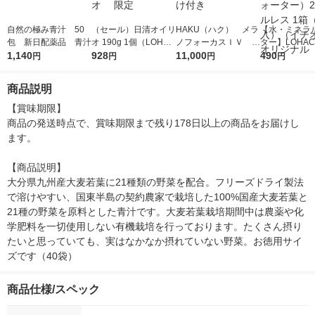
自然の極み青汁 50
（セール）日清オイリ
HAKU（ハク） メラ
【水・ミネラ
包 新日配薬品 青汁
オ 190g 1個（LOHAC
ノフォーカスＩＶ 4
ター】LOHACO
1,140
O先行販売）日清オイ
928
5ｇ 資生堂 おまけ
11,000
r（ロハコウォ
490
円
円
円
円
リオ 限定
付き
ー）2L ラベル
箱（5本入）
商品説明
シ） オリジナ
【賞味期限】

商品の発送時点で、賞味期限まで残り178日以上の商品をお届けし
ます。

【商品説明】

大分県九州産大麦若葉に21種類の野菜を配合。フリーズドライ製法
で溶けやすい、国東半島の契約農家で栽培した100%国産大麦若葉と
21種の野菜を原料とした青汁です。大麦若葉栽培期間中は農薬や化
学肥料を一切使用しない有機栽培を行っております。たくさん摂り
たいと思っていても、実はなかなか摂れていない野菜。お徳用サイ
ズです（40袋）
商品仕様/スペック