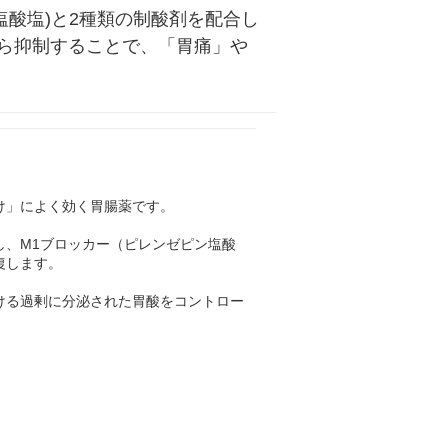
塩酸塩)と2種類の制酸剤を配合し
ら抑制することで、「胃痛」や
け」によく効く胃腸薬です。
し、M1ブロッカー（ピレンゼピン塩酸
復します。
ける過剰に分泌された胃酸をコントロー