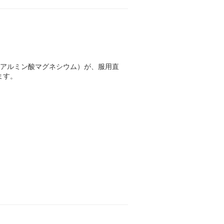
酸アルミン酸マグネシウム）が、服用直
ます。