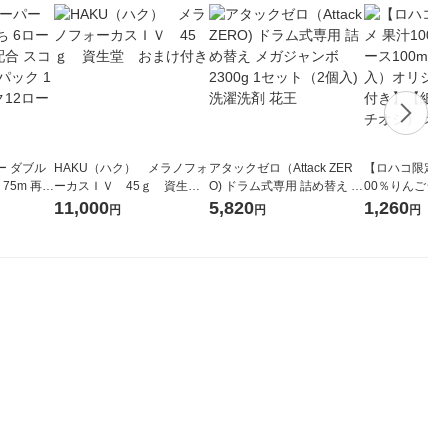
ー ダブル
HAKU（ハク） メラノフォ
アタックゼロ（Attack ZER
【ロハコ限定】
生
ーカスＩＶ 45ｇ 資生
O) ドラム式専用 詰め替え メ
00％りんごジュー
ィフラワー
堂 おまけ付き
ガジャンボ 2300g 1セット
箱（18本入）
11,000
5,820
1,260
円
円
円
パック12
（2個入) 洗濯洗剤 花王
【クイズ付き】
り
ク】（イチオシ
ル