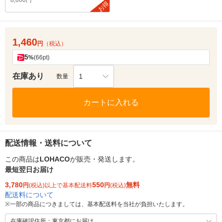
8,660円
お得
1,460
円
（税込）
5
%
(66pt)
在庫あり
1
数量
カートに入れる
配送情報・送料について
この商品は
LOHACO
が販売・発送します。
最短翌日お届け
3,780
550
無料
円
(税込)以上で基本配送料
円
(税込)
配送料について
※
一部の商品につきましては、基本配送料を当社が負担いたします。
在庫確認住所：東京都にお届け