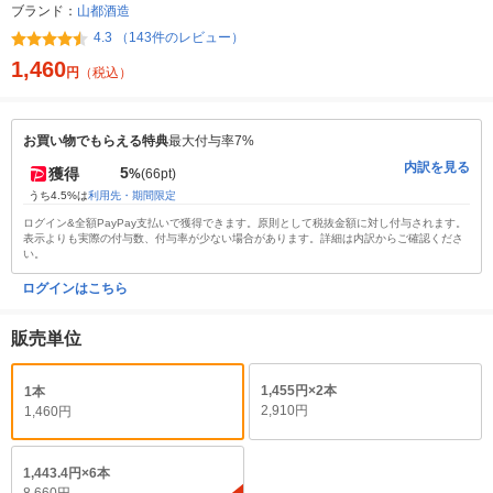
ブランド：
山都酒造
4.3 （143件のレビュー）
1,460
円
（税込）
お買い物でもらえる特典
最大付与率7%
内訳を見る
5
獲得
%
(66pt)
うち4.5%は
利用先・期間限定
ログイン&全額PayPay支払いで獲得できます。原則として税抜金額に対し付与されます。
表示よりも実際の付与数、付与率が少ない場合があります。詳細は内訳からご確認くださ
い。
ログインはこちら
販売単位
1,455円×2本
1本
2,910円
1,460円
1,443.4円×6本