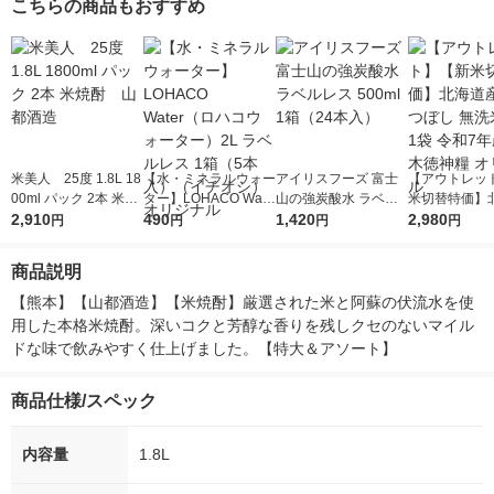
こちらの商品もおすすめ
米美人 25度 1.8L 18
【水・ミネラルウォー
アイリスフーズ 富士
【アウトレッ
00ml パック 2本 米焼
ター】LOHACO Wate
山の強炭酸水 ラベル
米切替特価】
酎 山都酒造
2,910
r（ロハコウォータ
490
レス 500ml 1箱（24
1,420
ななつぼし 無洗
2,980
円
円
円
円
ー）2L ラベルレス 1
本入）
g 1袋 令和7年
箱（5本入）（イチオ
徳神糧 オリジ
商品説明
シ） オリジナル
【熊本】【山都酒造】【米焼酎】厳選された米と阿蘇の伏流水を使
用した本格米焼酎。深いコクと芳醇な香りを残しクセのないマイル
ドな味で飲みやすく仕上げました。【特大＆アソート】
商品仕様/スペック
内容量
1.8L