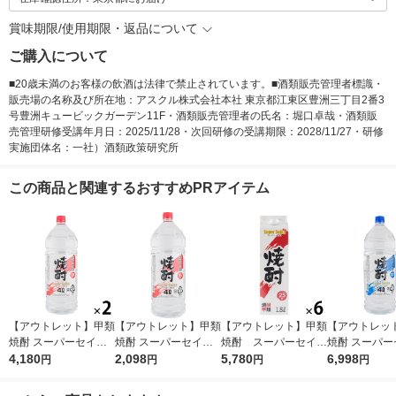
賞味期限/使用期限・返品について
ご購入について
■20歳未満のお客様の飲酒は法律で禁止されています。■酒類販売管理者標識・
販売場の名称及び所在地：アスクル株式会社本社 東京都江東区豊洲三丁目2番3
号豊洲キュービックガーデン11F・酒類販売管理者の氏名：堀口卓哉・酒類販
売管理研修受講年月日：2025/11/28・次回研修の受講期限：2028/11/27・研修
実施団体名：一社）酒類政策研究所
この商品と関連するおすすめPRアイテム
【アウトレット】甲類
【アウトレット】甲類
【アウトレット】甲類
【アウトレッ
焼酎 スーパーセイカ
焼酎 スーパーセイカ
焼酎 スーパーセイカ
焼酎 スーパー
25度 4L 1セット（2
4,180
25度 4L 1本 東亜酒造
2,098
25度 1.8L 1800ml
5,780
20度 4L 1セ
6,998
円
円
円
円
本） 東亜酒造
パック 1セット（6
×4） 東亜酒
本） 東亜酒造