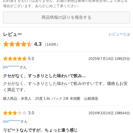
お約束するものではありません。お届け形態は倉庫の在庫状況等により異なる
場合がございます。あらかじめご了承ください。
商品情報の誤りを報告する
レビュー
レビューとは
4.3
（143件）
5.0
2025年7月14日 10時25分
jim********
さん
クセがなく、すっきりとした味わいで飲み…
クセがなく、すっきりとした味わいで飲みやすいです。価格もお安
く満足です。
購入商品：米美人 25度 1.8L パック 2本 米焼酎 山都酒造
3.0
2024年3月24日 19時44分
vox********
さん
リピートなんですが、ちょっと違う感じ