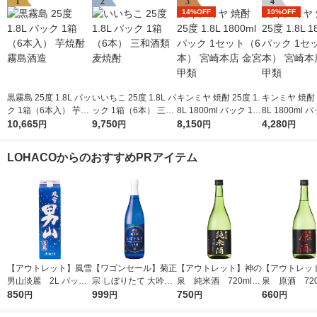
1
2
3
4
14%OFF
10%OFF
黒霧島 25度 1.8L パッ
いいちこ 25度 1.8L パ
キンミヤ 焼酎 25度 1.
キンミヤ 焼酎 2
ク 1箱（6本入） 芋焼
ック 1箱（6本） 三和
8L 1800ml パック 1セ
8L 1800ml 
酎 霧島酒造
10,665
酒類 麦焼酎
9,750
ット（6本） 宮崎本店
8,150
ット（3本） 
4,280
円
円
円
円
金宮 甲類
金宮 甲類
LOHACOからのおすすめPRアイテム
【アウトレット】風雪
【ワゴンセール】菊正
【アウトレット】神の
【アウトレッ
男山淡麗 2L パック
宗 しぼりたて 大吟醸
泉 純米酒 720ml 1
泉 原酒 720
850
1本 東亜酒造 日本酒
720ml 1本 日本酒
999
本 東亜酒造 日本酒
750
本 東亜酒造 
660
円
円
円
円