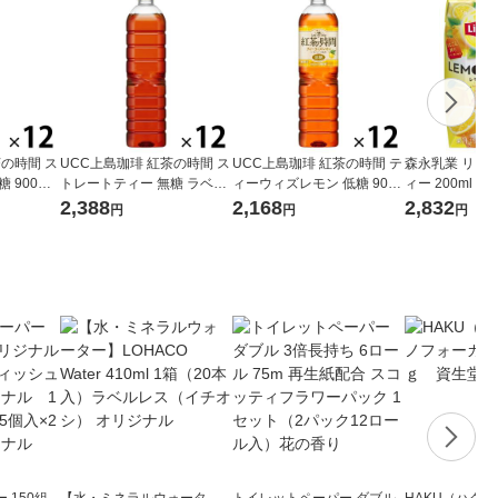
茶の時間 ス
UCC上島珈琲 紅茶の時間 ス
UCC上島珈琲 紅茶の時間 テ
森永乳業 リプ
 900ml
トレートティー 無糖 ラベル
ィーウィズレモン 低糖 900
ィー 200ml 
レスボトル 900ml 1箱（12
ml 1箱（12本入）
紅茶飲料 紙パ
2,388
2,168
2,832
円
円
円
本入）
 150組
【水・ミネラルウォータ
トイレットペーパー ダブル
HAKU（ハク