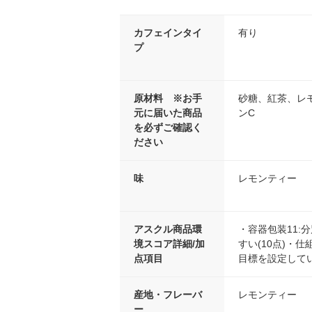
カフェインタイ
有り
プ
原材料 ※お手
砂糖、紅茶、レ
元に届いた商品
ンC
を必ずご確認く
ださい
味
レモンティー
アスクル商品環
・容器包装11:
境スコア詳細/加
すい(10点)・仕組
点項目
目標を設定してい
産地・フレーバ
レモンティー
ー