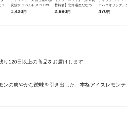
r（ロハ
炭酸水 ラベルレス 500ml 1
替特価】北海道産ななつぼ
ロハコオリジナル
ベルレ
箱（24本入）
し 無洗米 5kg 1袋 令和7年産
ックティッシュ フ
1,420
2,980
470
円
円
円
チオ
米 木徳神糧 オリジナル
リジナル 1セット
5個入×2パック）
ル
り120日以上の商品をお届けします。

モンの爽やかな酸味を引き出した、本格アイスレモンテ