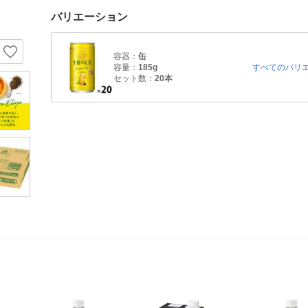
バリエーション
容器：
缶
容量：
185g
すべてのバリ
セット数：
20本