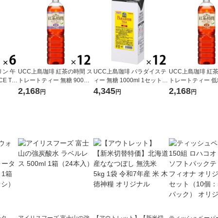
ン 午
UCC上島珈琲 紅茶の時間 ス
UCC上島珈琲 パラダイステ
UCC上島珈琲 紅
CE TE
トレートティー 無糖 900ml
ィー 無糖 1000ml 1セット
トレートティー 低糖
イスティ
1箱（12本入）
（12本）
1箱（12本入）
2,168
4,345
2,168
円
円
円
ープフ
ト（6
ータ
アイリスフーズ 富士山の強
【アウトレット】【新米切
ティッシュペーパー