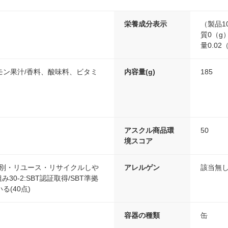
栄養成分表示
（製品1
質0（g
量0.02
モン果汁/香料、酸味料、ビタミ
内容量(g)
185
アスクル商品環
50
境スコア
分別・リユース・リサイクルしや
アレルゲン
該当無
み30-2:SBT認証取得/SBT準拠
る(40点)
容器の種類
缶