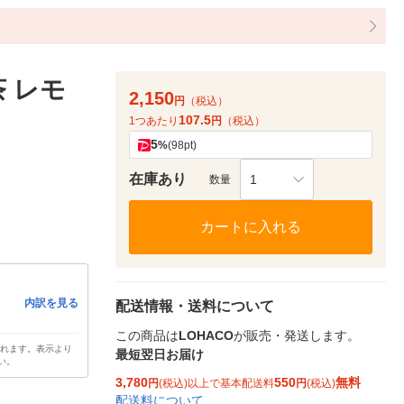
 レモ
2,150
円
（税込）
107.5
）
1つあたり
円
（税込）
5
%
(98pt)
在庫あり
1
数量
カートに入れる
内訳を見る
配送情報・送料について
この商品は
LOHACO
が販売・発送します。
されます。表示より
最短翌日お届け
い。
3,780
550
無料
円
(税込)以上で基本配送料
円
(税込)
配送料について