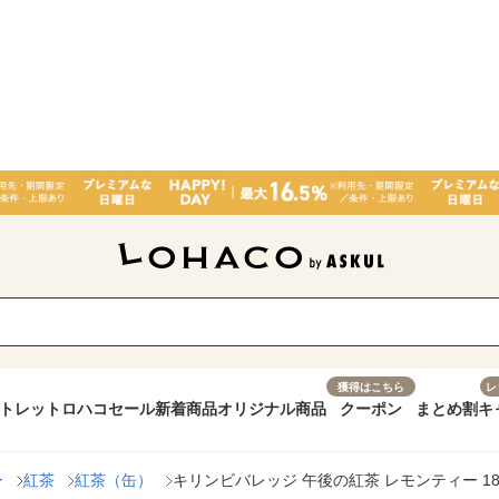
獲得はこちら
レ
トレット
ロハコセール
新着商品
オリジナル商品
クーポン
まとめ割
キ
ー
紅茶
紅茶（缶）
キリンビバレッジ 午後の紅茶 レモンティー 185