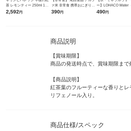
茶 レモンティー 250ml 1箱
ァ米 非常食 携帯おにぎり
ー】LOHACO Wate
(24 336665 1箱(24本入)
（アルファ米） 鮭 AK2-S 5
コウォーター）2L ラ
2,592
390
490
円
円
円
年保存 1食
ス 1箱（5本入）（イ
シ） オリジナル
商品説明
【賞味期限】

商品の発送時点で、賞味期限まで残
【商品説明】

紅茶葉のフルーティーな香りとレ
リフェノール入り。
商品仕様/スペック