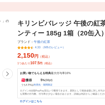
キリンビバレッジ 午後の紅茶
ンティー 185g 1箱（20缶入
午後の紅茶
ブランド：
4.33 （9件のレビュー）
2,150
円
（税込）
107.5
1つあたり
円
（税込）
お買い物でもらえる特典
最大付与率16%
5
獲得
%
(98pt)
うち4.5%は
利用先・期間限定
ログイン&全額PayPay支払いで獲得できます。原則として税抜金額に対し付与
も実際の付与数、付与率が少ない場合があります。詳細は内訳からご確認くださ
ログインはこちら