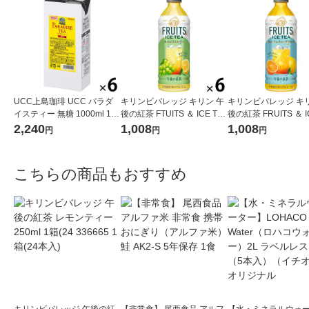
UCC上島珈琲 UCC パラダ
キリンビバレッジ キリン 午
キリンビバレッジ キリ
イスティー 無糖 1000ml 1箱
後の紅茶 FTUITS ＆ ICE TEA
後の紅茶 FRUITS ＆ I
（6本入）
（フルーツ＆アイスティ
A （フルーツ＆ア
2,240
1,008
1,008
円
円
円
ー） 白ぶどうとレモン 500
ー） オレンジとグレ
ml 1セット（6本）
ルーツ 500ml 1セッ
本）
こちらの商品もおすすめ
キリンビバレッジ 午後の紅
【非常食】 尾西食品 アルフ
【水・ミネラルウォ