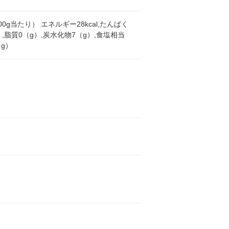
00g当たり） エネルギー28kcal,たんぱく
）,脂質0（g）,炭水化物7（g）,食塩相当
（g）
し