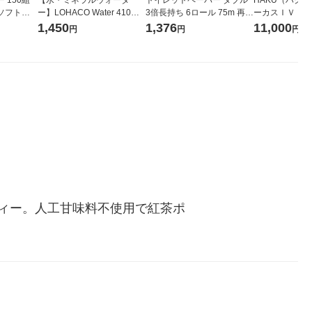
ソフトパ
ー】LOHACO Water 410ml
3倍長持ち 6ロール 75m 再生
ーカスＩＶ 4
ィオナ オ
1箱（20本入）ラベルレス
紙配合 スコッティフラワー
堂 おまけ付き
1,450
1,376
11,000
円
円
円
（10個：
（イチオシ） オリジナル
パック 1セット（2パック12
 オリジナ
ロール入）花の香り
ィー。人工甘味料不使用で紅茶ポ