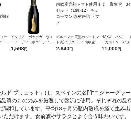
リエー
イタリア ボッテガ ヴィ
デルモンテ 完熟カットトマ
HAKU（ハク） 
パーク
ーノ ディ ポエーティ
ト 紙パック 388g 南欧産完
ーカスＩＶ 45ｇ
 辛
プロセッコ スパークリング
熟トマト使用 1セット（1個
堂 おまけ付き
1,598
2,640
11,000
円
円
円
本酒類販
ワイン 白 辛口 750ml
×12）キッコーマン 素材缶
1本 日本酒類販売
詰 トマト
ールド ブリュット」は、スペインの名門"ロジャーグラ
高品質のもののみを厳選して贅沢に使用。それぞれの品
に調和しています。平均18ヶ月の瓶内熟成を経て生み
いただけます。食前酒やサラダとよく合う味わいです。