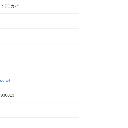
：DOカバ
ス
oulart
7930013