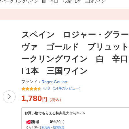
ークリングワイン 白 辛口 750ml 1本 三国ワイン
スペイン ロジャー・グラー
ヴァ ゴールド ブリュット
ークリングワイン 白 辛口 
l 1本 三国ワイン
ブランド：
Roger Goulart
4.43 （14件のレビュー）
1,780
円
（税込）
お買い物でもらえる特典
最大付与率7%
5
獲得
%
(80pt)
うち4.5%は
利用先・期間限定