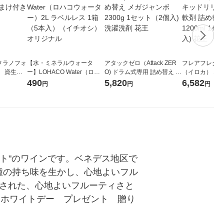
メラノフォ
【水・ミネラルウォータ
アタックゼロ（Attack ZER
フレアフレグラン
 資生
ー】LOHACO Water（ロハ
O) ドラム式専用 詰め替え メ
（イロカ） ネ
コウォーター）2L ラベルレ
ガジャンボ 2300g 1セット
ーの香り 柔軟剤
490
5,820
6,582
円
円
円
ス 1箱（5本入）（イチオ
（2個入) 洗濯洗剤 花王
特大 1200ml
シ） オリジナル
入) 花王
ート"のワインです。ベネデス地区で
種の持ち味を生かし、心地よいフル
出された、心地よいフルーティさと
 ホワイトデー　プレゼント　贈り