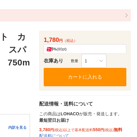
ト カ
1,780
円
（税込）
 スパ
5
%
(80pt)
750m
在庫あり
1
数量
カートに入れる
配送情報・送料について
この商品は
LOHACO
が販売・発送します。
最短翌日お届け
内訳を見る
3,780
550
無料
円
(税込)以上で基本配送料
円
(税込)
配送料について