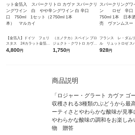
【金箔入】ドイツ フェリ
（エノテカ）スペイン プロ
フランス レ・ダム
スタス 24カラット金箔
ジェクト・クワトロ カヴァ
ル リュットロゼ ス
入 スパークリングワイ
スパークリングワイン 白 辛
リングワイン ロゼ
4,800
1,750
928
円
円
円
ン 白 やや辛口 750ml
口 750ml 1本
口 750ml 1本 日
1セット（2本） マルカイ
売 ヴァンムスー
商品説明
「ロジャー・グラート カヴァ ゴ
収穫される3種類のぶどうから最
ーティさとやわらかな酸味が見事
やわらかな酸味の調和をお楽しみ
物　贈答