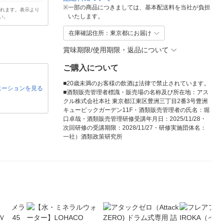
※
一部の商品につきましては、基本配送料を当社が負担
されます。表示より
いたします。
い。
在庫確認住所：東京都にお届け
賞味期限/使用期限・返品について
ご購入について
■20歳未満のお客様の飲酒は法律で禁止されています。
エーションを見る
■酒類販売管理者標識・販売場の名称及び所在地：アス
クル株式会社本社 東京都江東区豊洲三丁目2番3号豊洲
キュービックガーデン11F・酒類販売管理者の氏名：堀
口卓哉・酒類販売管理研修受講年月日：2025/11/28・
次回研修の受講期限：2028/11/27・研修実施団体名：
一社）酒類政策研究所