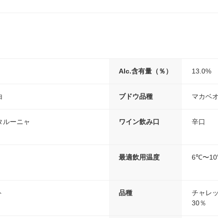
Alc.含有量（％）
13.0%
白
ブドウ品種
マカベ
タルーニャ
ワイン飲み口
辛口
最適飲用温度
6℃〜1
ト
品種
チャレッ
30％