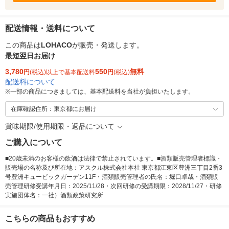
配送情報・送料について
この商品は
LOHACO
が販売・発送します。
最短翌日お届け
3,780
550
無料
円
(税込)以上で基本配送料
円
(税込)
配送料について
※
一部の商品につきましては、基本配送料を当社が負担いたします。
在庫確認住所：東京都にお届け
賞味期限/使用期限・返品について
ご購入について
■20歳未満のお客様の飲酒は法律で禁止されています。■酒類販売管理者標識・
販売場の名称及び所在地：アスクル株式会社本社 東京都江東区豊洲三丁目2番3
号豊洲キュービックガーデン11F・酒類販売管理者の氏名：堀口卓哉・酒類販
売管理研修受講年月日：2025/11/28・次回研修の受講期限：2028/11/27・研修
実施団体名：一社）酒類政策研究所
こちらの商品もおすすめ