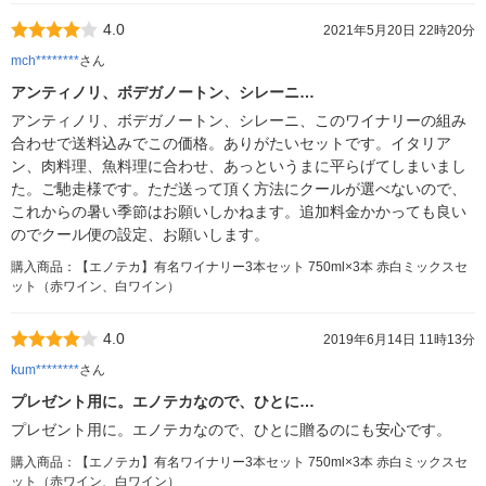
4.0
2021年5月20日 22時20分
mch********
さん
アンティノリ、ボデガノートン、シレーニ…
アンティノリ、ボデガノートン、シレーニ、このワイナリーの組み
合わせで送料込みでこの価格。ありがたいセットです。イタリア
ン、肉料理、魚料理に合わせ、あっというまに平らげてしまいまし
た。ご馳走様です。ただ送って頂く方法にクールが選べないので、
これからの暑い季節はお願いしかねます。追加料金かかっても良い
のでクール便の設定、お願いします。
購入商品：【エノテカ】有名ワイナリー3本セット 750ml×3本 赤白ミックスセ
ット（赤ワイン、白ワイン）
4.0
2019年6月14日 11時13分
kum********
さん
プレゼント用に。エノテカなので、ひとに…
プレゼント用に。エノテカなので、ひとに贈るのにも安心です。
購入商品：【エノテカ】有名ワイナリー3本セット 750ml×3本 赤白ミックスセ
ット（赤ワイン、白ワイン）