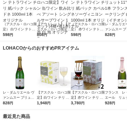
（アスクル・ロハコ限
【アウトレット】【ア
（アスクル・ロハコ限
レ・ダムリエー
定） 白ワイン テトラ
スクル・ロハコ限定】
定） 赤ワイン テトラ
ァンムスー ブ
ワイン チリ 紙パック
598
ワイン 缶ワイン 飲み
808
ワイン チリ 紙パック
598
ト11°750ml 
828
円
円
円
円
シャルドネ 1000ml 1
比べ アソート シング
カベルネソーヴィニヨ
ンス スパーク
本 オリジナル
ルサーブワイン 1セッ
ン 1000ml 1本 オリジ
白 辛口（イチ
LOHACOからのおすすめPRアイテム
ト(4種×各1本) 赤 白
ナル
泡 オリジナル
レ・ダムリエール ヴ
【アスクル・ロハコ限
【アスクル・ロハコ限
フランス レ
ァンムスー ブリュッ
定】白ワイン チリ サ
定】赤ワイン チリ サ
エール リュ
ト11°750ml 1本 フラ
828
ンタ レジーナ BIB シ
1,948
ンタ レジーナ BIB カ
3,780
スパークリン
928
円
円
円
円
ンス スパークリング
ャルドネ 大容量 3L 1
ベルネ ソーヴィニヨ
ン ロゼ 辛
白 辛口（イチオシ）
個 辛口 オリジナル
ン 3L 2個 フルボディ
50ml 1本 
最近見た商品
オリジナル
販売 ヴァン