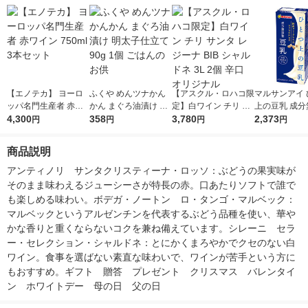
【エノテカ】 ヨーロ
ふくや めんツナかん
【アスクル・ロハコ限
マルサンアイ 
ッパ名門生産者 赤ワ
かん まぐろ油漬け 明
定】白ワイン チリ サ
上の豆乳 成分
イン 750ml 3本セット
4,300
太子仕立て 90g 1個
358
ンタ レジーナ BIB シ
3,780
豆乳 200ml 1
2,373
円
円
円
円
ごはんのお供
ャルドネ 3L 2個 辛口
本入）
オリジナル
商品説明
アンティノリ　サンタクリスティーナ・ロッソ：ぶどうの果実味が
そのまま味わえるジューシーさが特長の赤。口あたりソフトで誰で
も楽しめる味わい。ボデガ・ノートン　ロ・タンゴ・マルベック：
マルベックというアルゼンチンを代表するぶどう品種を使い、華や
かな香りと重くならないコクを兼ね備えています。シレーニ　セラ
ー・セレクション・シャルドネ：とにかくまろやかでクセのない白
ワイン。食事を選ばない素直な味わいで、ワインが苦手という方に
もおすすめ。ギフト　贈答　プレゼント　クリスマス　バレンタイ
ン　ホワイトデー　母の日　父の日