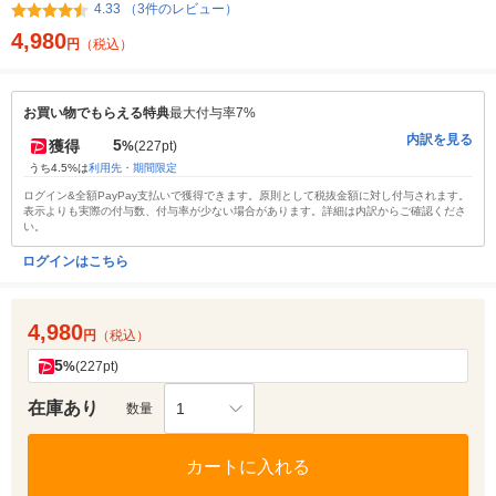
4.33 （3件のレビュー）
4,980
円
（税込）
お買い物でもらえる特典
最大付与率7%
内訳を見る
5
獲得
%
(227pt)
うち4.5%は
利用先・期間限定
ログイン&全額PayPay支払いで獲得できます。原則として税抜金額に対し付与されます。
表示よりも実際の付与数、付与率が少ない場合があります。詳細は内訳からご確認くださ
い。
ログインはこちら
4,980
円
（税込）
5
%
(227pt)
在庫あり
1
数量
カートに入れる