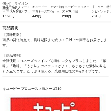
食器用洗剤 チャーミ
キユーピー アマニ油
キユーピー マヨネー
【トクホ・特
ー マジカ 酵素+ フレ
マヨネーズ200g α-
ズ 200g 1個
ンビバレッジ 
ッシュピーチ 詰め替
1,920
リノレン酸含有 【機
449
298
コーラ 480ml
731
円
円
円
円
え 大型 680mL 1セッ
能性表示食品】
まけ1本（イ
ト（1個×4） ライオン
商品説明
酵素プラス
【賞味期限】

商品の発送時点で、賞味期限まで残り50日以上の商品をお届けしま
す。

【商品説明】

全卵使用マヨネーズのマイルドな味にコクをプラスしました。「酸
味」「塩味」「うま味」のバランスがよく、さまざまな素材の味を
引き立てます。たっぷり使える、業務用仕様の1kgタイプです。
キユーピー プロユースマヨネーズ210