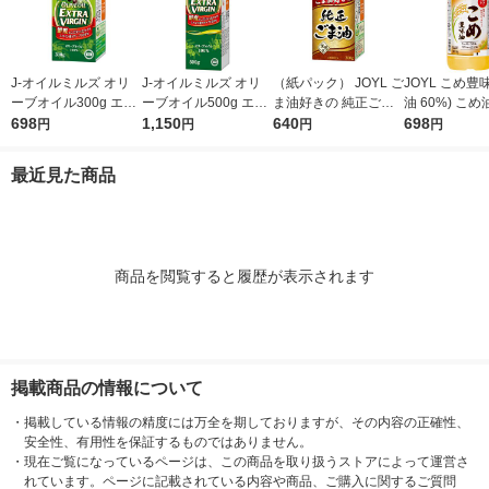
J-オイルミルズ オリ
J-オイルミルズ オリ
（紙パック） JOYL ご
JOYL こめ豊味
ーブオイル300g エキ
ーブオイル500g エキ
ま油好きの 純正ごま
油 60%) こめ油 ブレ
ストラバージン スペ
698
ストラバージン スペ
1,150
油 300g 1本 味の素 J-
640
ンド 味の素 J
698
円
円
円
円
イン産オリーブ100%
イン産オリーブ100%
オイルミルズ
ミルズ 900g 
1本（紙パック） JOY
1本（紙パック） JOY
本
最近見た商品
L
L
商品を閲覧すると履歴が表示されます
掲載商品の情報について
・
掲載している情報の精度には万全を期しておりますが、その内容の正確性、
安全性、有用性を保証するものではありません。
・
現在ご覧になっているページは、この商品を取り扱うストアによって運営さ
れています。ページに記載されている内容や商品、ご購入に関するご質問