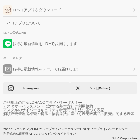
ロハコアプリをダウンロード
ロハコアプリについて
ロハコ公式LINE
お得な最新情報をLINEでお届けします
ニュースレター
お得な最新情報をメールでお届けします
Instagram
X（旧Twitter）
ご利用上の注意
LOHACOプライバシーポリシー
カスタマーハラスメントに対する基本方針
ご利用規約
アスクルのサイバーセキュリティ
特定商取引法に基づく表記
酒類販売管理者標識の掲示
古物営業法に基づく表記
医薬品の販売に関する表示
Yahoo!ショッピング
LINEヤフープライバシーポリシー
LINEヤフープライバシーセンター
利用規約
免責事項
Yahoo!ショッピングガイドライン
© LY Corporation