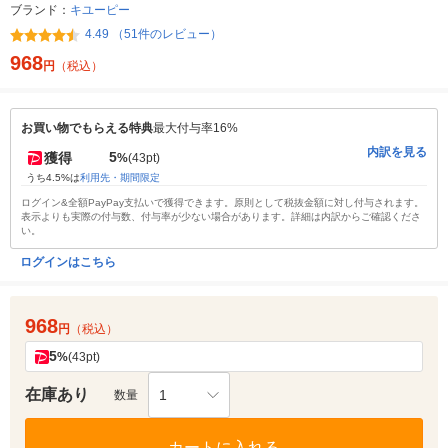
ブランド：
キユーピー
4.49 （51件のレビュー）
968
円
（税込）
お買い物でもらえる特典
最大付与率16%
内訳を見る
5
獲得
%
(43pt)
うち4.5%は
利用先・期間限定
ログイン&全額PayPay支払いで獲得できます。原則として税抜金額に対し付与されます。
表示よりも実際の付与数、付与率が少ない場合があります。詳細は内訳からご確認くださ
い。
ログインはこちら
968
円
（税込）
5
%
(43pt)
在庫あり
1
数量
カートに入れる