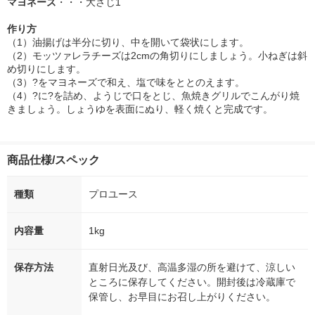
マヨネーズ
・・・大さじ1
作り方
（1）油揚げは半分に切り、中を開いて袋状にします。
（2）モッツァレラチーズは2cmの角切りにしましょう。小ねぎは斜
め切りにします。
（3）?をマヨネーズで和え、塩で味をととのえます。
（4）?に?を詰め、ようじで口をとじ、魚焼きグリルでこんがり焼
きましょう。しょうゆを表面にぬり、軽く焼くと完成です。
商品仕様/スペック
種類
プロユース
内容量
1kg
保存方法
直射日光及び、高温多湿の所を避けて、涼しい
ところに保存してください。開封後は冷蔵庫で
保管し、お早目にお召し上がりください。