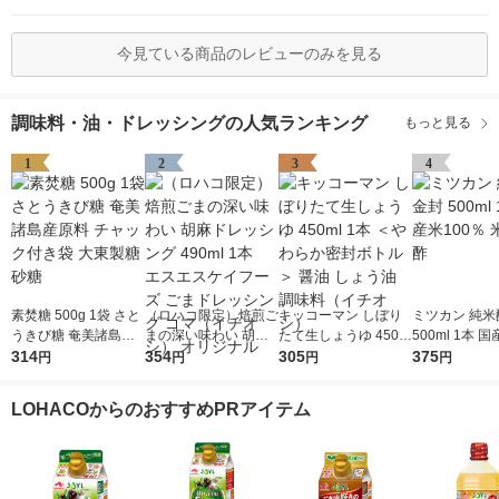
今見ている商品のレビューのみを見る
調味料・油・ドレッシングの人気ランキング
もっと見る
1
2
3
4
素焚糖 500g 1袋 さと
（ロハコ限定）焙煎ご
キッコーマン しぼり
ミツカン 純米
うきび糖 奄美諸島産
まの深い味わい 胡麻
たて生しょうゆ 450m
500ml 1本 国
原料 チャック付き袋
314
ドレッシング 490ml 1
354
l 1本 ＜やわらか密封
305
0％ 米酢 食酢
375
円
円
円
円
大東製糖 砂糖
本 エスエスケイフー
ボトル＞ 醤油 しょう
ズ ごまドレッシング
油 調味料（イチオ
LOHACOからのおすすめPRアイテム
ゴマ（イチオシ） オ
シ）
リジナル