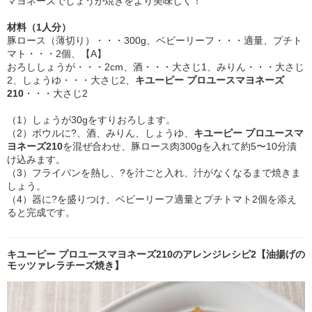
マヨネーズでしょうが焼きをより美味しく！
材料（1人分）
豚ロース（薄切り）・・・300g、ベビーリーフ・・・適量、プチト
マト・・・2個、【A】
おろししょうが・・・2cm、酒・・・大さじ1、みりん・・・大さじ
2、しょうゆ・・・大さじ2、
キユーピー プロユースマヨネーズ
210
・・・大さじ2
（1）しょうが30gをすりおろします。
（2）ボウルに?、酒、みりん、しょうゆ、
キユーピー プロユースマ
ヨネーズ210
を混ぜ合わせ、豚ロース肉300gを入れて約5〜10分漬
け込みます。
（3）フライパンを熱し、?を汁ごと入れ、汁がなくなるまで焼きま
しょう。
（4）器に?を盛りつけ、ベビーリーフ適量とプチトマト2個を添え
ると完成です。
キユーピー プロユースマヨネーズ210のアレンジレシピ2【油揚げの
モッツァレラチーズ焼き】