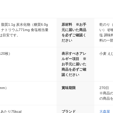
 脂質1.1g 炭水化物（糖質6.0g
原材料 ※お手
乾のり（
） ナトリウム771mg 食塩相当量
元に届いた商品
い） 砂
値は目安です。
を必ずご確認く
塩 調味
ださい
料の一
120枚）
表示すべきアレ
小麦 え
ルギー項目 ※
お手元に届いた
商品を必ずご確
認ください
（mm）
賞味期限
270日
※商品の
の商品
あたり75kcal
ブランド
大森屋