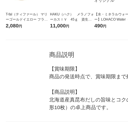
T-fal（ティファール） マリ
HAKU（ハク） メラノフォ
【水・ミネラルウォ
ーゴールドイエロー フライ
ーカスＩＶ 45ｇ 資生
ー】LOHACO Wate
パン 21cm ガス火専用 B561
堂 おまけ付き
コウォーター）2L ラ
2,080
11,000
490
円
円
円
03
ス 1箱（5本入）（イ
シ） オリジナル
商品説明
【賞味期限】

商品の発送時点で、賞味期限まで残
【商品説明】

北海道産真昆布だしの旨味とコク
形10枚）の卓上商品です。