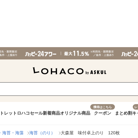
獲得はこちら
レ
トレット
ロハコセール
新着商品
オリジナル商品
クーポン
まとめ割
キ
・海苔・海藻
海苔（のり）
大森屋 味付卓上のり 120枚