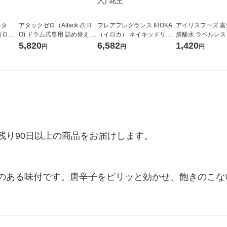
ータ
アタックゼロ（Attack ZER
フレアフレグランス IROKA
アイリスフーズ 
r（ロハ
O) ドラム式専用 詰め替え メ
（イロカ） ネイキッドリリ
炭酸水 ラベルレス 5
ベルレ
ガジャンボ 2300g 1セット
ーの香り 柔軟剤 詰め替え 超
箱（24本入）
5,820
6,582
1,420
円
円
円
チオ
（2個入) 洗濯洗剤 花王
特大 1200ml 1セット（5個
入) 花王
り90日以上の商品をお届けします。

のある味付です。唐辛子をピリッと効かせ、飽きのこない