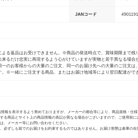
JANコード
490119
による返品はお受けできません。※商品の発送時点で、賞味期限まで残り
出来るだけ忠実に再現するよう心がけていますが実物と若干異なる場合
同一のお客様からの大量のご注文、同一のお届け先への大量のご注文は
す。※一緒にご注文する商品、またはお届け地域等により翌日配達がで
商品情報を表示するよう努めておりますが、メーカーの都合等により、商品規格・仕
する商品とサイト上の商品情報の表記が異なる場合がございますので、ご使用前に
は、メーカー等にお問い合わせください。
、必ずしも箱でのお届けをお約束するものではありません。お届け形態は倉庫の在