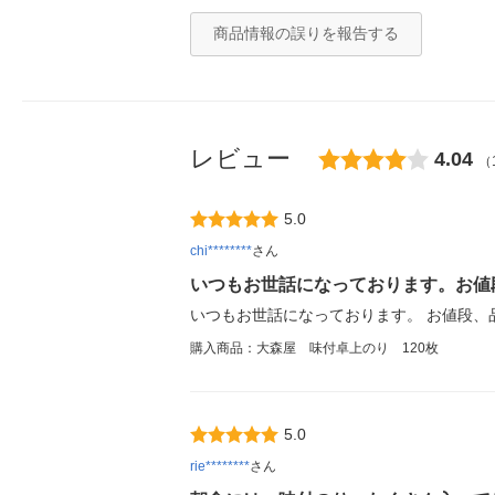
商品情報の誤りを報告する
レビュー
4.04
（
5.0
chi********
さん
いつもお世話になっております。お値
いつもお世話になっております。 お値段、
購入商品：大森屋 味付卓上のり 120枚
5.0
rie********
さん