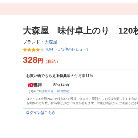
大森屋 味付卓上のり 120
大森屋
ブランド：
4.04 （172件のレビュー）
328
円
（税込）
お買い物でもらえる特典
最大付与率11%
5
獲得
%
(14pt)
うち4.5%は
利用先・期間限定
ログイン&全額PayPay支払いで獲得できます。原則として税抜金額に対し付与
も実際の付与数、付与率が少ない場合があります。詳細は内訳からご確認くださ
ログインはこちら