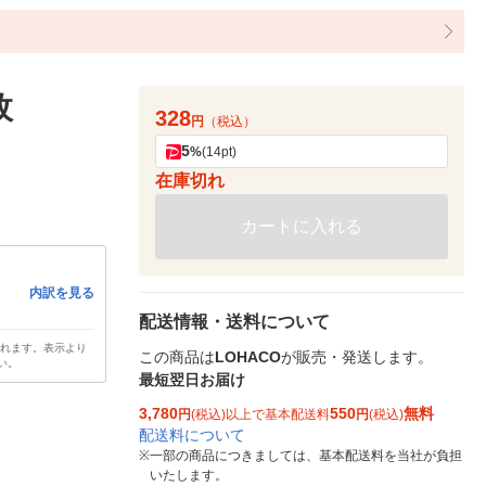
枚
328
円
（税込）
5
%
(14pt)
在庫切れ
カートに入れる
内訳を見る
配送情報・送料について
されます。表示より
この商品は
LOHACO
が販売・発送します。
い。
最短翌日お届け
3,780
550
無料
円
(税込)以上で基本配送料
円
(税込)
配送料について
※
一部の商品につきましては、基本配送料を当社が負担
いたします。