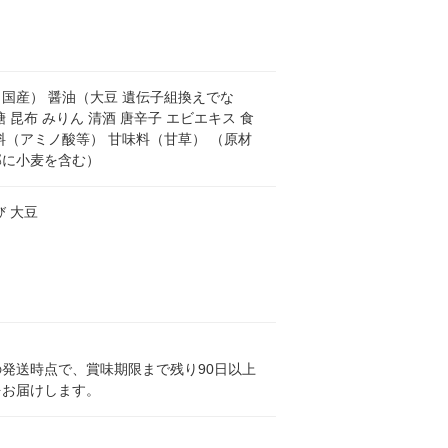
国産） 醤油（大豆 遺伝子組換えでな
糖 昆布 みりん 清酒 唐辛子 エビエキス 食
料（アミノ酸等） 甘味料（甘草） （原材
部に小麦を含む）
び 大豆
発送時点で、賞味期限まで残り90日以上
をお届けします。