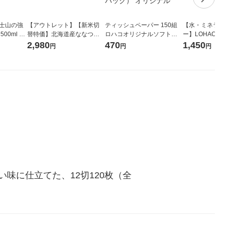
富士山の強
【アウトレット】【新米切
ティッシュペーパー 150組
【水・ミネラル
00ml 1
替特価】北海道産ななつぼ
ロハコオリジナルソフトパ
ー】LOHACO Wa
し 無洗米 5kg 1袋 令和7年産
ックティッシュ フィオナ オ
1箱（20本入
2,980
470
1,450
円
円
円
米 木徳神糧 オリジナル
リジナル 1セット（10個：
（イチオシ） 
5個入×2パック） オリジナ
ル
味に仕立てた、12切120枚（全