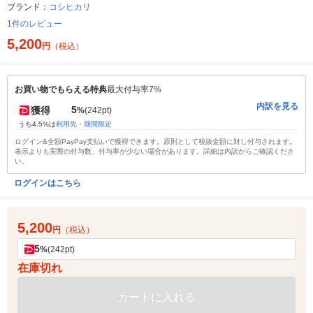
ブランド：
コシヒカリ
1件のレビュー
5,200
円
（税込）
お買い物でもらえる特典
最大付与率7%
内訳を見る
5
獲得
%
(242pt)
うち4.5%は
利用先・期間限定
ログイン&全額PayPay支払いで獲得できます。原則として税抜金額に対し付与されます。
表示よりも実際の付与数、付与率が少ない場合があります。詳細は内訳からご確認くださ
い。
ログインはこちら
5,200
円
（税込）
5
%
(242pt)
在庫切れ
カートに入れる