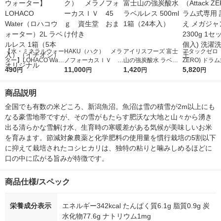
【水・ミネラルウォー
HAKU（ハク） メラ
アイリスフーズ 富士
アタックゼロ（A
ター】LOHACO Wate
ノフォーカスＩＶ 4
山の強炭酸水 ラベル
ZERO) ドラ
r（ロハコウォータ
490
5ｇ 資生堂 おまけ
11,000
レス 500ml 1箱（24
1,420
詰め替え メガ
5,820
円
円
円
円
ー）2L ラベルレス 1
付き
本入）
ボ 2300g 1
箱（5本入）（イチオ
個入) 洗濯洗剤
商品説明
シ） オリジナル
全国でも有数の米どころ、新潟魚沼。魚沼は雪の積雪が2m以上にも
なる豪雪地帯ですが、その雪がもたらす肥沃な大地と山々から湧き
出る清らかな雪解け水、生育時の寒暖差がある気候が美味しいお米
を育みます。節減対象農薬と化学肥料の使用量を慣行栽培の5割以下
に抑えて栽培されたコシヒカリは、独特の粘りと噛みしめるほどに
口の中に広がる旨みが特徴です。
商品仕様/スペック
栄養成分表示
エネルギー342kcal たんぱく質6.1g 脂質0.9g 炭
水化物77.6g ナトリウム1mg