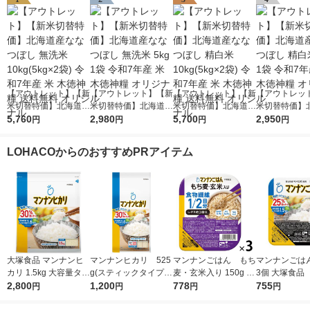
【アウトレット】【新
【アウトレット】【新
【アウトレット】【新
【アウトレッ
米切替特価】北海道産
米切替特価】北海道産
米切替特価】北海道産
米切替特価】
ななつぼし 無洗米 10
5,760
ななつぼし 無洗米 5k
2,980
ななつぼし 精白米 10
5,700
ななつぼし 精白
2,950
円
円
円
円
kg(5kg×2袋) 令和7年
g 1袋 令和7年産 米 木
kg(5kg×2袋) 令和7年
g 1袋 令和7年
産 米 木徳神糧 送料無
徳神糧 オリジナル
産 米 木徳神糧 送料無
徳神糧 オリジ
LOHACOからのおすすめPRアイテム
料 オリジナル
料 オリジナル
大塚食品 マンナンヒ
マンナンヒカリ 525
マンナンごはん もち
マンナンごはん 
カリ 1.5kg 大容量タイ
g(スティックタイプ)
麦・玄米入り 150g 3
3個 大塚食品
プ (通販用)
2,800
1パック（75g×7本
1,200
個 大塚食品
778
755
円
円
円
円
入） 大塚食品