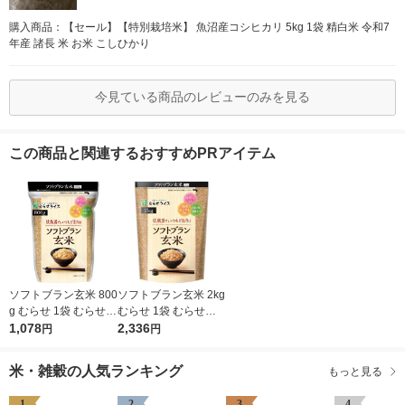
購入商品：【セール】【特別栽培米】 魚沼産コシヒカリ 5kg 1袋 精白米 令和7
年産 諸長 米 お米 こしひかり
今見ている商品のレビューのみを見る
この商品と関連するおすすめPRアイテム
ソフトブラン玄米 800
ソフトブラン玄米 2kg
g むらせ 1袋 むらせラ
むらせ 1袋 むらせラ
イス 水洗いなし 浸透
1,078
イス 水洗いなし 浸透
2,336
円
円
なしOK
なしOK
米・雑穀の人気ランキング
もっと見る
1
2
3
4