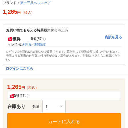
ブランド：
第一三共ヘルスケア
1,265
円
（税込）
お買い物でもらえる特典
最大付与率11%
内訳を見る
5
獲得
%
(57pt)
うち4.5%は
利用先・期間限定
ログイン&全額PayPay支払いで獲得できます。原則として税抜金額に対し付与されます。
表示よりも実際の付与数、付与率が少ない場合があります。詳細は内訳からご確認くださ
い。
ログインはこちら
1,265
円
（税込）
5
%
(57pt)
在庫あり
1
数量
カートに入れる