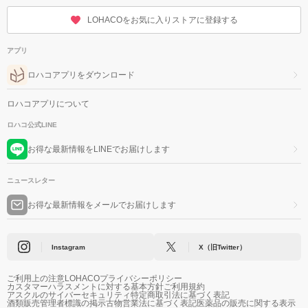
LOHACOをお気に入りストアに登録する
アプリ
ロハコアプリをダウンロード
ロハコアプリについて
ロハコ公式LINE
お得な最新情報をLINEでお届けします
ニュースレター
お得な最新情報をメールでお届けします
Instagram
X（旧Twitter）
ご利用上の注意
LOHACOプライバシーポリシー
カスタマーハラスメントに対する基本方針
ご利用規約
アスクルのサイバーセキュリティ
特定商取引法に基づく表記
酒類販売管理者標識の掲示
古物営業法に基づく表記
医薬品の販売に関する表示