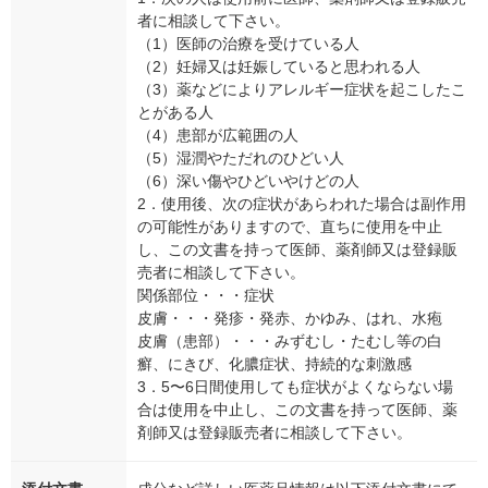
者に相談して下さい。
（1）医師の治療を受けている人
（2）妊婦又は妊娠していると思われる人
（3）薬などによりアレルギー症状を起こしたこ
とがある人
（4）患部が広範囲の人
（5）湿潤やただれのひどい人
（6）深い傷やひどいやけどの人
2．使用後、次の症状があらわれた場合は副作用
の可能性がありますので、直ちに使用を中止
し、この文書を持って医師、薬剤師又は登録販
売者に相談して下さい。
関係部位・・・症状
皮膚・・・発疹・発赤、かゆみ、はれ、水疱
皮膚（患部）・・・みずむし・たむし等の白
癬、にきび、化膿症状、持続的な刺激感
3．5〜6日間使用しても症状がよくならない場
合は使用を中止し、この文書を持って医師、薬
剤師又は登録販売者に相談して下さい。