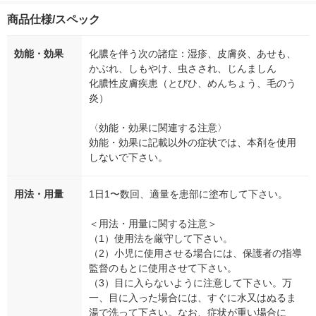
商品仕様/スペック
効能・効果
化膿を伴う次の諸症：湿疹、皮膚炎、あせも、
かぶれ、しもやけ、虫さされ、じんましん
化膿性皮膚疾患（とびひ、めんちょう、毛のう
炎）
〈効能・効果に関連する注意〉
効能・効果に記載以外の症状では、本剤を使用
しないで下さい。
用法・用量
1日1〜数回、適量を患部に塗布して下さい。
＜用法・用量に関する注意＞
（1）使用法を厳守して下さい。
（2）小児に使用させる場合には、保護者の指導
監督のもとに使用させて下さい。
（3）目に入らないように注意して下さい。万
一、目に入った場合には、すぐに水又はぬるま
湯で洗って下さい。なお、症状が重い場合に