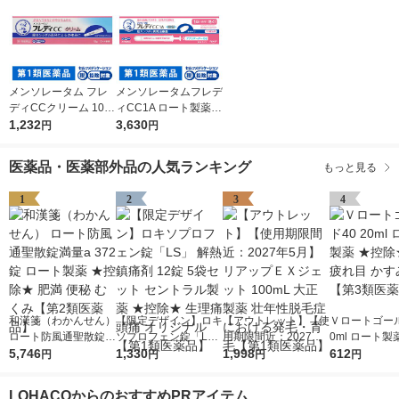
メンソレータム フレ
メンソレータムフレデ
ディCCクリーム 10g
ィCC1A ロート製薬
ロート製薬 ★控除★
1,232
★控除★ 腟カンジダ
3,630
円
円
膣カンジダの再発治療
の再発治療薬【第1類
薬【第1類医薬品】
医薬品】
医薬品・医薬部外品の人気ランキング
もっと見る
1
2
3
4
和漢箋（わかんせん）
【限定デザイン】ロキ
【アウトレット】【使
Ｖロートゴール
ロート防風通聖散錠満
ソプロフェン錠「L
用期限間近：2027年5
0ml ロート製
量a 372錠 ロート製薬
5,746
S」 解熱鎮痛剤 12錠
1,330
月】リアップＥＸジェ
1,998
除★ 目薬 疲れ
612
円
円
円
円
★控除★ 肥満 便秘 む
5袋セット セントラル
ット 100mL 大正製薬
み目【第3類
くみ【第2類医薬品】
製薬 ★控除★ 生理痛
壮年性脱毛症における
LOHACOからのおすすめPRアイテム