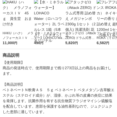
HAKU（ハク） メラ
【水・ミネラルウォー
アタックゼロ（Attack
フレアフレグラ
ノフォーカスＩＶ 4
ター】LOHACO Wate
ZERO) ドラム式専用
ROKA（イロ
5ｇ 資生堂 おまけ
11,000
r（ロハコウォータ
490
詰め替え メガジャン
5,820
イキッドリリ
6,582
円
円
円
円
付き
ー）2L ラベルレス 1
ボ 2300g 1セット（2
柔軟剤 詰め替
箱（5本入）（イチオ
個入) 洗濯洗剤 花王
大 1200ml 
商品説明
シ） オリジナル
（5個入) 花王
【使用期限】

商品の発送時点で、使用期限まで残り273日以上の商品をお届けし
ます。

【商品説明】

ベトネベートＮ軟膏ＡＳ　５ｇ ベトネベート ベタメタゾン吉草酸エ
ステル（ステロイド成分）が、湿疹、かぶれ等の皮膚の炎症に効果
を発揮します。抗菌作用を有する抗生物質フラジオマイシン硫酸塩
を配合しています。患部を保護する油性基剤なので、ジュクジュク
した患部に適しています。