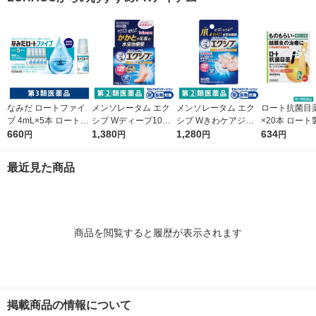
頭痛 オリジナル【第1
発毛・育毛【第1類医
類医薬品】
薬品】
なみだ ロートファイ
メンソレータム エク
メンソレータム エク
ロート抗菌目薬i 
ブ 4mL×5本 ロート製
シブ Wディープ10ク
シブ Wきわケアジェ
×20本 ロート
薬 目薬 乾き目 疲れ目
660
リーム ロート製薬★
1,380
ル 15g ロート製薬 ★
1,280
薬 ものもらい
634
円
円
円
円
【第3類医薬品】
控除★ 塗り薬 水虫治
控除★ 塗り薬 爪周り
使い切り 目の
療薬 せっけんの香り
の水虫治療薬【指定第
（イチオシ）
最近見た商品
（イチオシ）【指定第
2類医薬品】
医薬品】
2類医薬品】
商品を閲覧すると履歴が表示されます
掲載商品の情報について