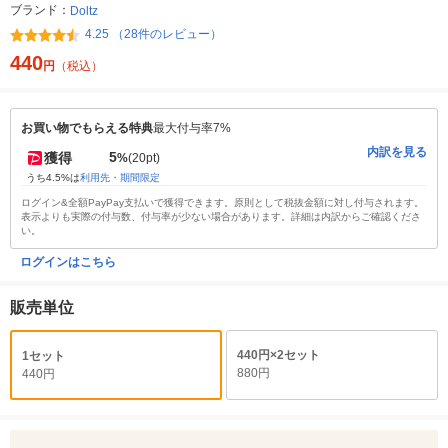
ブランド：
Doltz
4.25 （28件のレビュー）
440
円
（税込）
お買い物でもらえる特典
最大付与率7%
内訳を見る
5
獲得
%
(20pt)
うち4.5%は
利用先・期間限定
ログイン&全額PayPay支払いで獲得できます。原則として税抜金額に対し付与されます。
表示よりも実際の付与数、付与率が少ない場合があります。詳細は内訳からご確認くださ
い。
ログインはこちら
販売単位
440円×2セット
1セット
880円
440円