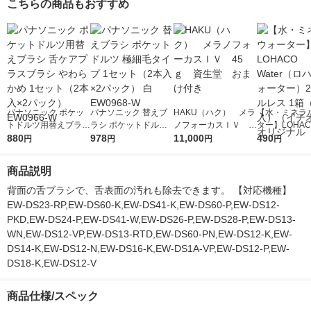
こちらの商品もおすすめ
パナソニック ポケッ
パナソニック 替えブ
HAKU（ハク） メラ
【水・ミネラ
トドルツ用替えブラシ
ラシ ポケットドルツ
ノフォーカスＩＶ 4
ター】LOHACO
舌ケアプラスブラシ
880
極細毛タイプ 1セット
978
5ｇ 資生堂 おまけ
11,000
r（ロハコウォ
490
円
円
円
円
やわらかめ 1セット
（2本入×2パック） 白
付き
ー）2L ラベル
（2本入×2パック） E
EW0968-W
箱（5本入）
商品説明
W0966-W
シ） オリジナ
背面の舌ブラシで、舌表面の汚れも除去できます。 【対応機種】
EW-DS23-RP,EW-DS60-K,EW-DS41-K,EW-DS60-P,EW-DS12-
PKD,EW-DS24-P,EW-DS41-W,EW-DS26-P,EW-DS28-P,EW-DS13-
WN,EW-DS12-VP,EW-DS13-RTD,EW-DS60-PN,EW-DS12-K,EW-
DS14-K,EW-DS12-N,EW-DS16-K,EW-DS1A-VP,EW-DS12-P,EW-
DS18-K,EW-DS12-V
商品仕様/スペック