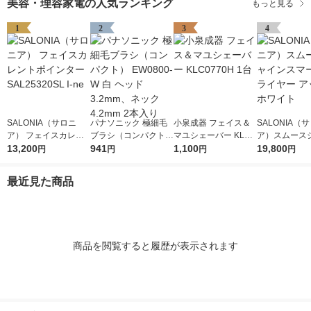
美容・理容家電の人気ランキング
もっと見る
1
2
3
4
SALONIA（サロニ
パナソニック 極細毛
小泉成器 フェイス＆
SALONIA（
ア） フェイスカレン
ブラシ（コンパクト）
マユシェーバー KLC0
ア）スムース
トポインター SAL253
13,200
EW0800-W 白 ヘッド
941
770H 1台
1,100
スマートドラ
19,800
円
円
円
円
20SL I-ne
3.2mm、ネック4.2m
アッシュホワ
m 2本入り
最近見た商品
商品を閲覧すると履歴が表示されます