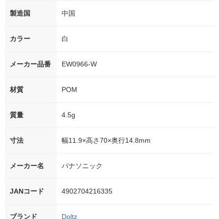
製造国
中国
カラー
白
メーカー品番
EW0966-W
材質
POM
質量
4.5g
寸法
幅11.9×高さ70×奥行14.8mm
メーカー名
パナソニック
JANコード
4902704216335
ブランド
Doltz