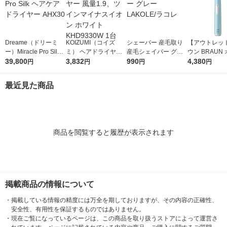
Dreame（ドリーミ
KOIZUMI（コイズ
シェーバー 産毛取り
【アウトレッ
ー）Miracle Pro Silk
ミ） ヘアドライヤー
産毛シェイバー グレ
ウン BRAUN
ヘアケアドライヤー A
39,800
風量1.9、ツインマイ
3,832
ー LAKOLE/ラコレ
990
ルB 電動歯ブラ
4,380
円
円
円
円
HX30
ナスイオン ホワイト
O1 カリビアン 
KHD9330W 1台
133CB P＆G
最近見た商品
商品を閲覧すると履歴が表示されます
掲載商品の情報について
・
掲載している情報の精度には万全を期しておりますが、その内容の正確性、
安全性、有用性を保証するものではありません。
・
現在ご覧になっているページは、この商品を取り扱うストアによって運営さ