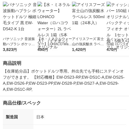
パナソニック 音波振
【水・ミネラルウォー
アイリスフーズ 富士
ティッシュペー
動ハブラシ ポケット
ター】LOHACO Wate
山の強炭酸水 ラベル
50組 ロハコ
ドルツ 極細毛タイプ
3,823
r（ロハコウォータ
490
レス 500ml 1箱（24
1,420
ルソフトパッ
470
円
円
円
円
黒 EW-DS42-K 1台
ー）2L ラベルレス 1
本入）
シュ フィオナ
箱（5本入）（イチオ
ナル 1セット
商品説明
シ） オリジナル
個：5個入×2
オリジナル
【在庫処分品】ポケットドルツ専用。外出先でも手軽にステインオ
フができます。 【対応機種】EW-DS23-RP,EW-DS1C-A,EW-DS25-
A,EW-DS26-P,EW-DS23-PP,EW-DS28-P,EW-DS27-A,EW-DS29-
A,EW-DS1C-RP,
商品仕様/スペック
製造国
日本