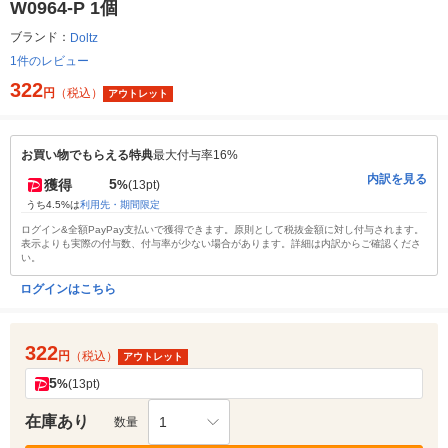
W0964-P 1個
ブランド：
Doltz
1件のレビュー
322
円
（税込）
アウトレット
お買い物でもらえる特典
最大付与率16%
内訳を見る
5
獲得
%
(13pt)
うち4.5%は
利用先・期間限定
ログイン&全額PayPay支払いで獲得できます。原則として税抜金額に対し付与されます。
表示よりも実際の付与数、付与率が少ない場合があります。詳細は内訳からご確認くださ
い。
ログインはこちら
322
円
（税込）
アウトレット
5
%
(13pt)
在庫あり
1
数量