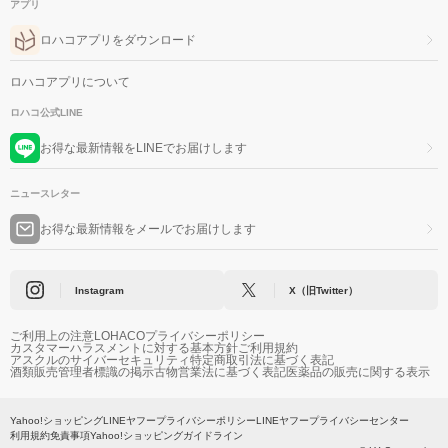
アプリ
ロハコアプリをダウンロード
ロハコアプリについて
ロハコ公式LINE
お得な最新情報をLINEでお届けします
ニュースレター
お得な最新情報をメールでお届けします
Instagram
X（旧Twitter）
ご利用上の注意
LOHACOプライバシーポリシー
カスタマーハラスメントに対する基本方針
ご利用規約
アスクルのサイバーセキュリティ
特定商取引法に基づく表記
酒類販売管理者標識の掲示
古物営業法に基づく表記
医薬品の販売に関する表示
Yahoo!ショッピング
LINEヤフープライバシーポリシー
LINEヤフープライバシーセンター
利用規約
免責事項
Yahoo!ショッピングガイドライン