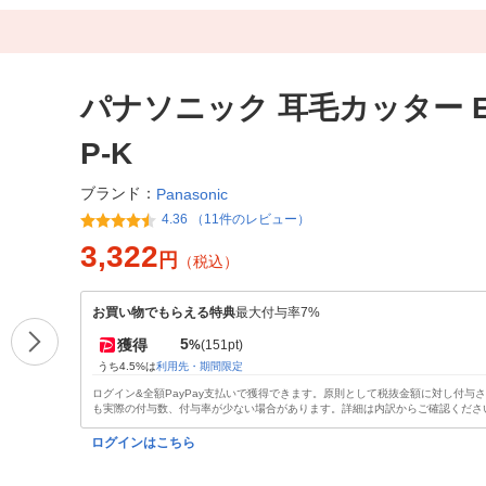
パナソニック 耳毛カッター ER
P-K
ブランド：
Panasonic
4.36 （11件のレビュー）
3,322
円
（税込）
お買い物でもらえる特典
最大付与率7%
5
獲得
%
(151pt)
うち4.5%は
利用先・期間限定
ログイン&全額PayPay支払いで獲得できます。原則として税抜金額に対し付与
も実際の付与数、付与率が少ない場合があります。詳細は内訳からご確認くださ
ログインはこちら