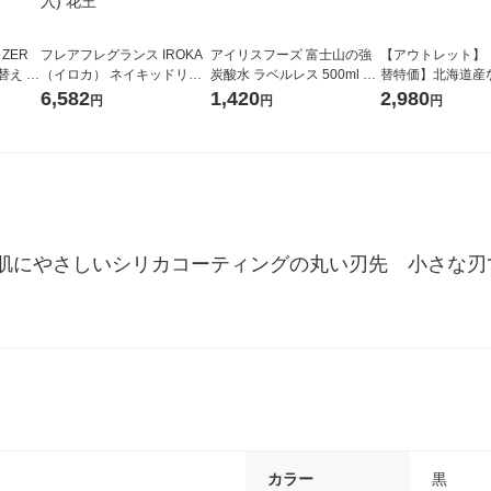
 ZER
フレアフレグランス IROKA
アイリスフーズ 富士山の強
【アウトレット】
替え メ
（イロカ） ネイキッドリリ
炭酸水 ラベルレス 500ml 1
替特価】北海道産
セット
ーの香り 柔軟剤 詰め替え 超
箱（24本入）
し 無洗米 5kg 1
6,582
1,420
2,980
円
円
円
王
特大 1200ml 1セット（5個
米 木徳神糧 オリ
入) 花王
肌にやさしいシリカコーティングの丸い刃先　小さな刃
カラー
黒