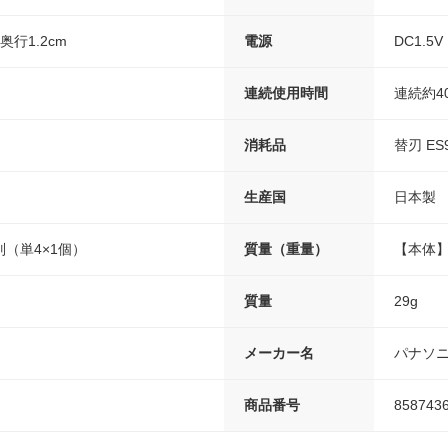
×奥行1.2cm
電源
DC1.
連続使用時間
連続約4
消耗品
替刃 ES
生産国
日本製
（単4×1個）
質量（重量）
【本体】
質量
29g
メーカー名
パナソ
商品番号
858743