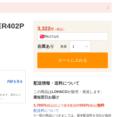
402P
3,322
円
（税込）
5
%
(151pt)
在庫あり
1
数量
カートに入れる
内訳を見る
配送情報・送料について
この商品は
LOHACO
が販売・発送します。
されます。表示より
最短翌日お届け
い。
3,780
550
無料
円
(税込)以上で基本配送料
円
(税込)
配送料について
※
一部の商品につきましては、基本配送料を当社が負担