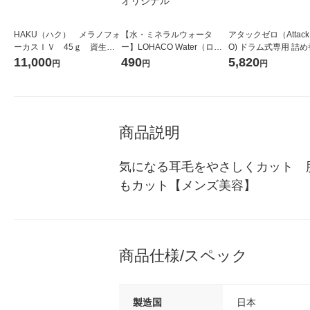
HAKU（ハク） メラノフォ
【水・ミネラルウォータ
アタックゼロ（Attack
ーカスＩＶ 45ｇ 資生
ー】LOHACO Water（ロハ
O) ドラム式専用 詰め
堂 おまけ付き
コウォーター）2L ラベルレ
ガジャンボ 2300g 1
11,000
490
5,820
円
円
円
ス 1箱（5本入）（イチオ
（2個入) 洗濯洗剤 花
シ） オリジナル
商品説明
気になる耳毛をやさしくカット　
もカット【メンズ美容】
商品仕様/スペック
製造国
日本