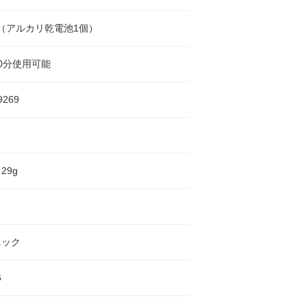
5V（アルカリ乾電池1個）
0分使用可能
9269
29g
ニック
6