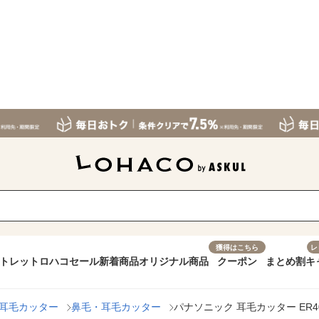
獲得はこちら
レ
トレット
ロハコセール
新着商品
オリジナル商品
クーポン
まとめ割
キ
耳毛カッター
鼻毛・耳毛カッター
パナソニック 耳毛カッター ER40