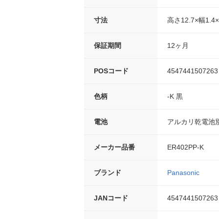
寸法
高さ12.7×幅1.4
保証期間
12ヶ月
POSコード
4547441507263
色柄
-K 黒
電池
アルカリ乾電池別
メーカー品番
ER402PP-K
ブランド
Panasonic
JANコード
4547441507263