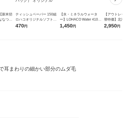
【新米切
ティッシュペーパー 150組
【水・ミネラルウォータ
【アウトレット
ななつぼ
ロハコオリジナルソフトパ
ー】LOHACO Water 410ml
替特価】北海道
袋 令和7年産
ックティッシュ フィオナ オ
1箱（20本入）ラベルレス
し 精白米 5kg
470
1,450
2,950
円
円
円
ジナル
リジナル 1セット（10個：
（イチオシ） オリジナル
米 木徳神糧 オ
5個入×2パック） オリジナ
ル
で耳まわりの細かい部分のムダ毛