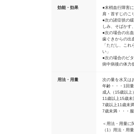
効能・効果
●末梢血行障害
肩・首すじのこ
●次の諸症状の
しみ、そばかす
●次の場合の出
歯ぐきからの出
「ただし、これ
い」
●次の場合のビタ
病中病後の体力
用法・用量
次の量を水又は
年齢・・・1回
成人（15歳以上
11歳以上15歳
7歳以上11歳未
7歳未満・・・
＜用法・用量に
（1）用法・用