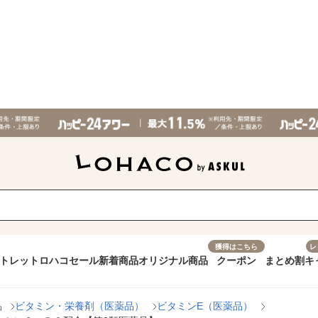
獲得はこちら
レ
トレット
ロハコセール
新着商品
オリジナル商品
クーポン
まとめ割
キ
品
ビタミン・栄養剤（医薬品）
ビタミンE（医薬品）