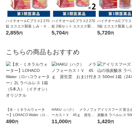
ハイチオールCプラス2 270
ハイチオールCプラス2 270
ハイチオールCプラスE
錠 エスエス製薬 しみ・そば
錠 2箱セット エスエス製薬
0錠 エスエス製薬 し
かす 美白 全身倦怠 二日酔い
しみ・そばかす 美白 全身倦
ばかす 美白 全身倦怠
2,855
5,704
5,720
円
円
円
【第3類医薬品】
怠 二日酔い【第3類医薬品】
い おまけ付【第3類
品】
こちらの商品もおすすめ
【水・ミネラルウォータ
HAKU（ハク） メラノフォ
アイリスフーズ 富士
ー】LOHACO Water（ロハ
ーカスＩＶ 45ｇ 資生
炭酸水 ラベルレス 500
コウォーター）2L ラベルレ
堂 おまけ付き
箱（24本入）
490
11,000
1,420
円
円
円
ス 1箱（5本入）（イチオ
シ） オリジナル