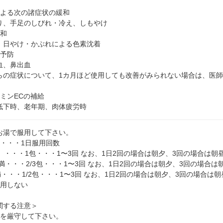
による次の諸症状の緩和
り、手足のしびれ・冷え、しもやけ
緩和
、日やけ・かぶれによる色素沈着
血予防
血、鼻出血
らの症状について、1カ月ほど使用しても改善がみられない場合は、医
ミンECの補給
低下時、老年期、肉体疲労時
お湯で服用して下さい。
量・・・1日服用回数
）・・・1包・・・1〜3回 なお、1日2回の場合は朝夕、3回の場合は
未満・・・2/3包・・・1〜3回 なお、1日2回の場合は朝夕、3回の場合
満・・・1/2包・・・1〜3回 なお、1日2回の場合は朝夕、3回の場合は
服用しない
関する注意＞
量を厳守して下さい。