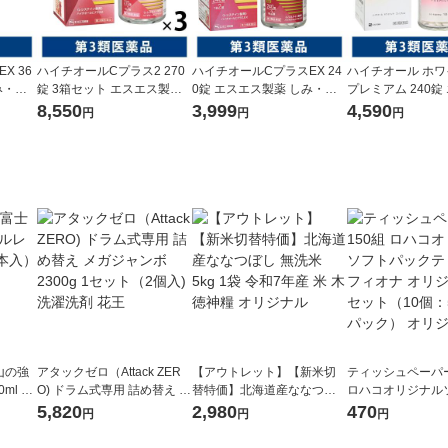
X 36
ハイチオールCプラス2 270
ハイチオールCプラスEX 24
ハイチオール ホ
み・そ
錠 3箱セット エスエス製薬
0錠 エスエス製薬 しみ・そ
プレミアム 240錠
 二日酔
しみ・そばかす 美白 全身倦
ばかす 全身倦怠 二日酔 お
製薬 しみ・そばかす
8,550
3,999
4,590
円
円
円
医薬
怠 二日酔い【第3類医薬品】
まけ付【第3類医薬品】
SPLSC おまけ
薬品】
山の強
アタックゼロ（Attack ZER
【アウトレット】【新米切
ティッシュペーパー
ml 1
O) ドラム式専用 詰め替え メ
替特価】北海道産ななつぼ
ロハコオリジナル
ガジャンボ 2300g 1セット
し 無洗米 5kg 1袋 令和7年産
ックティッシュ フ
5,820
2,980
470
円
円
円
（2個入) 洗濯洗剤 花王
米 木徳神糧 オリジナル
リジナル 1セット
5個入×2パック）