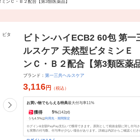
ビタミンＣ・Ｂ２配合【第3類医薬品】
ビトン-ハイECB2 60包 第
ルスケア 天然型ビタミンＥ
ンＣ・Ｂ２配合【第3類医薬
第一三共ヘルスケア
ブランド：
3,116
円
（税込）
お買い物でもらえる特典
最大付与率11%
5
獲得
%
(142pt)
うち4.5%は
利用先・期間限定
ログイン&全額PayPay支払いで獲得できます。原則として税抜金額に対し付与
も実際の付与数、付与率が少ない場合があります。詳細は内訳からご確認くださ