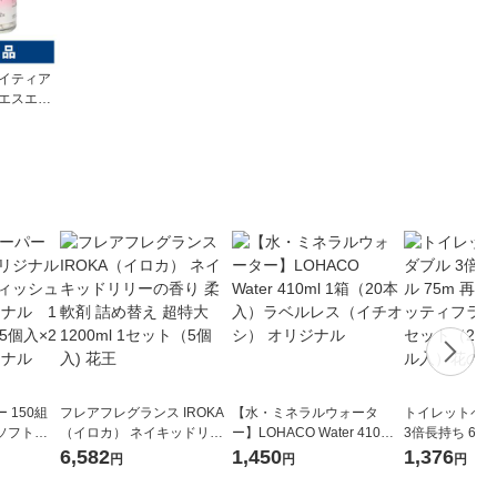
ワイティア
 エスエス
 美白 S
付【第3類医
 150組
フレアフレグランス IROKA
【水・ミネラルウォータ
トイレットペー
ソフトパ
（イロカ） ネイキッドリリ
ー】LOHACO Water 410ml
3倍長持ち 6ロール 75
ィオナ オ
ーの香り 柔軟剤 詰め替え 超
1箱（20本入）ラベルレス
紙配合 スコッ
6,582
1,450
1,376
円
円
円
（10個：
特大 1200ml 1セット（5個
（イチオシ） オリジナル
パック 1セット
 オリジナ
入) 花王
ロール入）花の