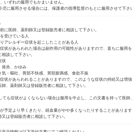
後、いずれの服用でもかまいません。
の小児に服用させる場合には、保護者の指導監督のもとに服用させて下さ
＞
用前に医師、薬剤師又は登録販売者に相談して下さい。
療を受けている人
よりアレルギー症状を起こしたことがある人
の症状があらわれた場合は副作用の可能性がありますので、直ちに服用
に相談して下さい。
症状
・発赤、かゆみ
き気・嘔吐、胃部不快感、胃部膨満感、食欲不振
の症状があらわれることがありますので、このような症状の持続又は増
医師、薬剤師又は登録販売者に相談して下さい。
用しても症状がよくならない場合は服用を中止し、この文書を持って医師
理が予定より早くきたり、経血量がやや多くなったりすることがありま
師又は登録販売者に相談して下さい。
医薬品情報は以下添付文書にてご確認ください。