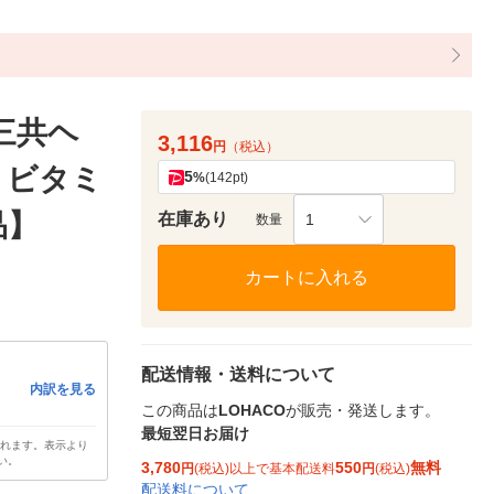
一三共ヘ
3,116
円
（税込）
 ビタミ
5
%
(142pt)
品】
在庫あり
1
数量
カートに入れる
配送情報・送料について
内訳を見る
この商品は
LOHACO
が販売・発送します。
最短翌日お届け
されます。表示より
い。
3,780
550
無料
円
(税込)以上で基本配送料
円
(税込)
配送料について