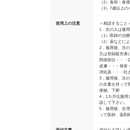
（2）食前・食
（3）7歳以上
使用上の注意
＜相談すること
1．次の人は服
（1）医師の治
（2）薬などに
2．服用後、次
又は登録販売者
関係部位・・・
皮膚・・・発疹
消化器・・・吐
3．服用後、次
の文書を持って
便秘、下痢
4．1カ月位服
談して下さい。
5．服用後、生
って医師、薬剤
添付文書
成分など詳しい