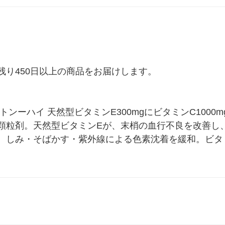
ル
り450日以上の商品をお届けします。

ンーハイ 天然型ビタミンE300mgにビタミンC1000
顆粒剤。天然型ビタミンEが、末梢の血行不良を改善し
、しみ・そばかす・紫外線による色素沈着を緩和。ビタ