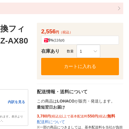
交換フィ
2,556
円
（税込）
-AX80
5
%
(116pt)
在庫あり
1
数量
カートに入れる
配送情報・送料について
この商品は
LOHACO
が販売・発送します。
内訳を見る
最短翌日お届け
3,780
550
無料
円
(税込)以上で基本配送料
円
(税込)
されます。表示より
い。
配送料について
※
一部の商品につきましては、基本配送料を当社が負担