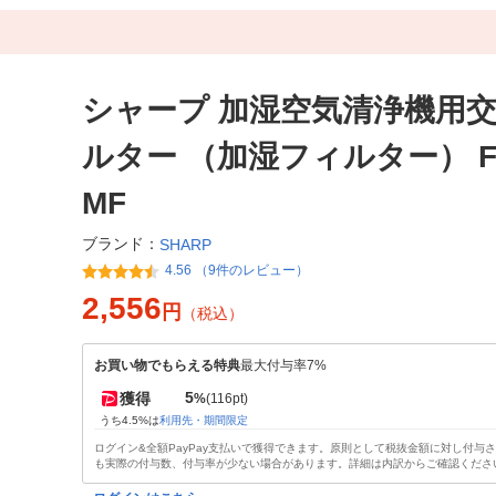
シャープ 加湿空気清浄機用
ルター （加湿フィルター） FZ
MF
ブランド：
SHARP
4.56 （9件のレビュー）
2,556
円
（税込）
お買い物でもらえる特典
最大付与率7%
5
獲得
%
(116pt)
うち4.5%は
利用先・期間限定
ログイン&全額PayPay支払いで獲得できます。原則として税抜金額に対し付与
も実際の付与数、付与率が少ない場合があります。詳細は内訳からご確認くださ