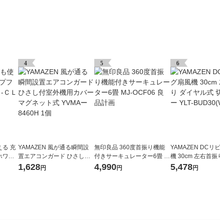
4
5
6
る 充
YAMAZEN 風が通る瞬間設
無印良品 360度首振り機能
YAMAZEN DC
ホワイ
置エアコンガード ひさし付
付きサーキュレーター6畳 M
機 30cm 左右首
品計画
室外機用カバー マグネット
J-OCF06 良品計画
ル式 切タイマー YL
1,628
4,990
5,478
円
円
円
式 YVMAー8460H 1個
(W) 1台