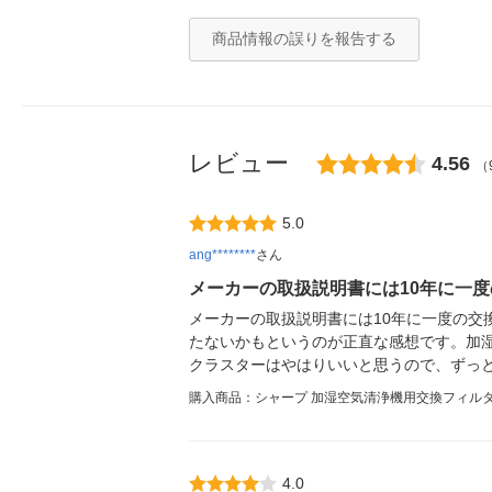
商品情報の誤りを報告する
レビュー
4.56
（
5.0
ang********
さん
メーカーの取扱説明書には10年に一度
メーカーの取扱説明書には10年に一度の交
たないかもというのが正直な感想です。加
クラスターはやはりいいと思うので、ずっ
購入商品：シャープ 加湿空気清浄機用交換フィルター 
4.0