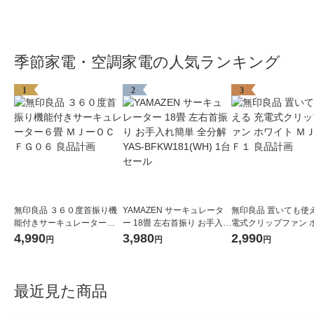
季節家電・空調家電の人気ランキング
1
2
3
無印良品 ３６０度首振り機
YAMAZEN サーキュレータ
無印良品 置いても使え
能付きサーキュレーター６
ー 18畳 左右首振り お手入れ
電式クリップファン 
畳 ＭＪーＯＣＦＧ０６ 良品
簡単 全分解 YAS-BFKW181
ト ＭＪ-ＣＬＦ１ 良
4,990
3,980
2,990
円
円
円
計画
(WH) 1台 セール
最近見た商品