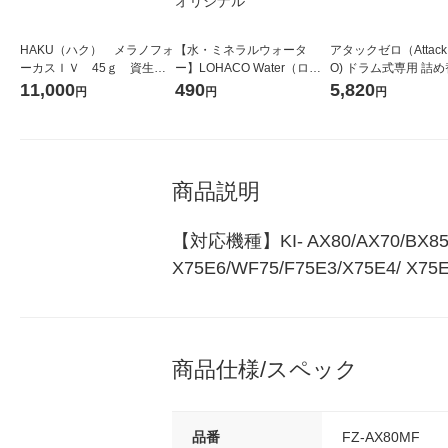
HAKU（ハク） メラノフォ
【水・ミネラルウォータ
アタックゼロ（Attack
ーカスＩＶ 45ｇ 資生
ー】LOHACO Water（ロハ
O) ドラム式専用 詰め
堂 おまけ付き
コウォーター）2L ラベルレ
ガジャンボ 2300g 1
11,000
490
5,820
円
円
円
ス 1箱（5本入）（イチオ
（2個入) 洗濯洗剤 花
シ） オリジナル
商品説明
【対応機種】KI- AX80/AX70/BX85/BX
X75E6/WF75/F75E3/X75E4/ X75
商品仕様/スペック
品番
FZ-AX80MF