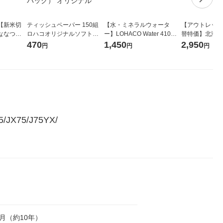
【新米切
ティッシュペーパー 150組
【水・ミネラルウォータ
【アウトレット
ななつぼ
ロハコオリジナルソフトパ
ー】LOHACO Water 410ml
替特価】北海道
袋 令和7年産
ックティッシュ フィオナ オ
1箱（20本入）ラベルレス
し 精白米 5kg
470
1,450
2,950
円
円
円
ジナル
リジナル 1セット（10個：
（イチオシ） オリジナル
米 木徳神糧 オ
5個入×2パック） オリジナ
ル
JX75/J75YX/ 
ヵ月（約10年）