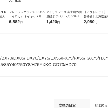
 ZER
フレアフレグランス IROKA
アイリスフーズ 富士山の強
【アウトレット】
替え メ
（イロカ） ネイキッドリリ
炭酸水 ラベルレス 500ml 1
替特価】北海道産
セット
ーの香り 柔軟剤 詰め替え 超
箱（24本入）
し 無洗米 5kg 1
6,582
1,420
2,980
円
円
円
王
特大 1200ml 1セット（5個
米 木徳神糧 オリ
入) 花王
70/DX85/ DX70/EX75/EX55/FX75/FX55/ GX75/HX75/
E5/85Y40/750Y8/H75YXKC-GD70/HD70
交換の目安
約120