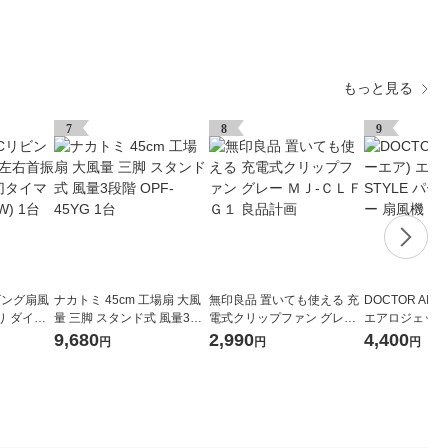
もっと見る
7
8
9
リビング扇風
ナカトミ 45cm 工場扇 大風
無印良品 置いても使える 充
DOCTOR AI
振り ダイヤ
量 三脚 スタンド式 風量3段
電式クリップファン グレー
エアロジェットS
T-BUD30
階 OPF-45YG 1台
ＭＪ-ＣＬＦＧ１ 良品計画
ルアイボリー 扇
9,680
2,990
4,400
円
円
円
03 IV