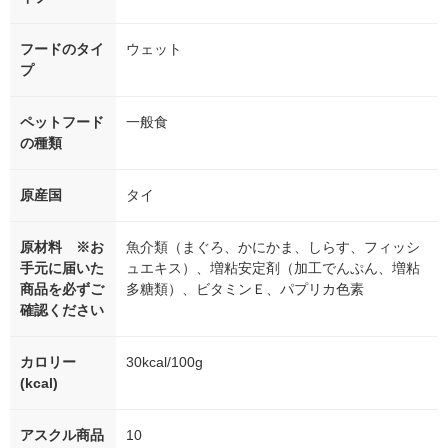
フードのタイ
ウェット
プ
ペットフード
一般食
の種類
原産国
タイ
原材料 ※お
魚介類（まぐろ、かにかま、しらす、フィッシ
手元に届いた
ュエキス）、増粘安定剤（加工でんぷん、増粘
商品を必ずご
多糖類）、ビタミンＥ、パプリカ色素
確認ください
カロリー
30kcal/100g
(kcal)
アスクル商品
10