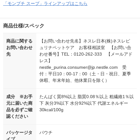
「モンプチ スープ」ラインアップはこちら
商品仕様/スペック
商品に関する
【お問い合わせ先名】ネスレ日本(株)ネスレピ
お問い合わせ
ュリナペットケア お客様相談室 【お問い合
先
わせ番号】TEL：0120-262-333 【メールアド
レス】
nestle_purina.consumer@jp.nestle.com 受
付：平日10：00-17：00（土・日・祝日、夏季
休暇、年末年始、他休業日を除く）
成分 ※お手
たんぱく質8%以上 脂質0.08％以上 粗繊維1％以
元に届いた商
下 灰分3%以下 水分92%以下 代謝エネルギー
品を必ずご確
30kcal/100g
認ください
パッケージタ
パウチ
イプ