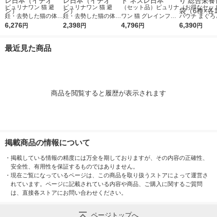
ピュリナワン 猫 避
ピュリナワン 猫 避
（セット品）ピュリナ
（お得なセッ
妊・去勢した猫の体重
妊・去勢した猫の体重
ワン 猫 グレインフリ
パウチ まぐろ
ケア チキン 2kg 3袋
6,276
ケア チキン 2kg 1袋
2,398
ー チキン ＋ 白身魚 1.
4,796
お かつお節 し
6,390
円
円
円
円
キャットフード ドラ
キャットフード ドラ
6kg 各1袋 キャットフ
さみ 舌平目 
イ ネスレ日本（イチ
イ ネスレ日本（イチ
ード ネスレ日本
入り 総合栄養食
最近見た商品
オシ）
オシ）
（6種×各12
商品を閲覧すると履歴が表示されます
掲載商品の情報について
・
掲載している情報の精度には万全を期しておりますが、その内容の正確性、
安全性、有用性を保証するものではありません。
・
現在ご覧になっているページは、この商品を取り扱うストアによって運営さ
れています。ページに記載されている内容や商品、ご購入に関するご質問
は、直接各ストアにお問い合わせください。
ページトップへ