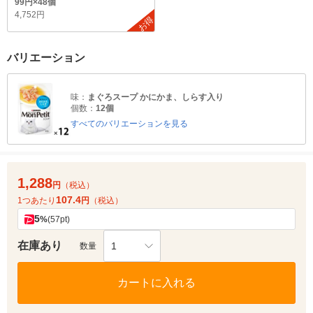
99円×48個
4,752円
お得
バリエーション
味：
まぐろスープ かにかま、しらす入り
個数：
12個
すべてのバリエーションを見る
1,288
円
（税込）
107.4
1つあたり
円
（税込）
5
%
(57pt)
在庫あり
1
数量
カートに入れる