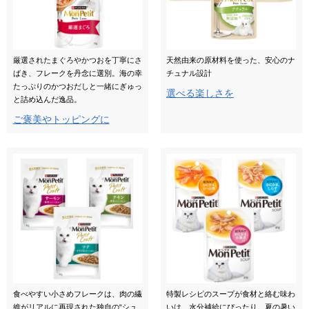
厳選されたまぐろやかつおを丁寧にさ
天然由来の原材料を使った、安心のナ
ばき、フレークを丹念に選別。海の幸
チュナル設計
たっぷりのかつおだしと一緒にぎゅっ
選べる楽しさを
と詰め込んだ逸品。
ご褒美やトッピングに
食べやすい小さめフレークは、肉の繊
特製レシピのスープが食材と絡む味わ
維がリアルに再現された独自の“シュ
いは、水分補給にぴったり。夏の暑い