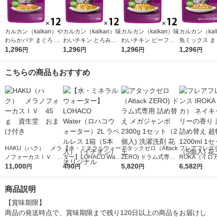
カルカン（kalkan）や
カルカン（kalkan）味
カルカン（kalkan）味
カルカン（kal
わらかパテ まぐろ た
わいチキン とろみ仕
わいチキン ビーフ入
魚ミックス ま
い入り 着色料・発色
1,296
立て 60g 12袋 マース
1,296
り とろみ仕立て 60g
1,296
かつお・たい入
1,296
円
円
円
円
剤 無添加 60g 12袋 キ
ジャパン キャットフ
12袋 マースジャパン
リー仕立て 60
ャットフード ウェッ
ード ウェット
キャットフード ウェ
キャットフード
こちらの商品もおすすめ
ト
ット
ット
HAKU（ハク） メラ
【水・ミネラルウォー
アタックゼロ（Attack
フレアフレグラ
ノフォーカスＩＶ 4
ター】LOHACO Wate
ZERO) ドラム式専用
ROKA（イロ
5ｇ 資生堂 おまけ
11,000
r（ロハコウォータ
490
詰め替え メガジャン
5,820
イキッドリリ
6,582
円
円
円
円
付き
ー）2L ラベルレス 1
ボ 2300g 1セット（2
柔軟剤 詰め替
箱（5本入）（イチオ
個入) 洗濯洗剤 花王
大 1200ml 
商品説明
シ） オリジナル
（5個入) 花王
【賞味期限】

商品の発送時点で、賞味期限まで残り120日以上の商品をお届けし