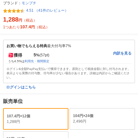
ブランド：
モンプチ
4.51 （41件のレビュー）
1,288
円
（税込）
107.4
1つあたり
円
（税込）
お買い物でもらえる特典
最大付与率7%
内訳を見る
5
獲得
%
(57pt)
うち4.5%は
利用先・期間限定
ログイン&全額PayPay支払いで獲得できます。原則として税抜金額に対し付与されます。
表示よりも実際の付与数、付与率が少ない場合があります。詳細は内訳からご確認くださ
い。
ログインはこちら
販売単位
104円×24個
107.4円×12個
2,496円
1,288円