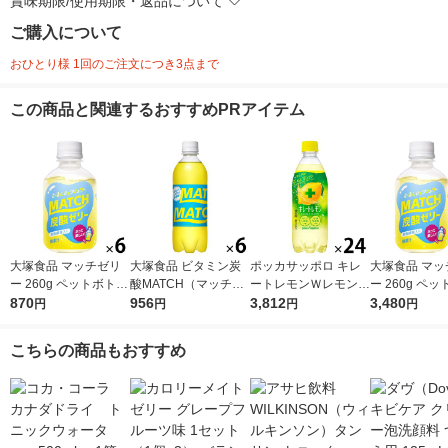
賞味期限/使用期限・返品について
ご購入について
おひとり様 1回のご注文につき3点まで
この商品と関連するおすすめPRアイテム
大塚食品 マッチゼリ
大塚食品 ビタミン炭
ポッカサッポロ キレ
大塚食品 マッ
ー 260g ペットボトル
酸MATCH（マッチ）
ートレモンＷレモン 5
ー 260g ペ
1セット（6本）
870
500ml 1セット（6
956
00ml 1箱（24本入）
3,812
1箱（24本入
3,480
円
円
円
円
本）
こちらの商品もおすすめ