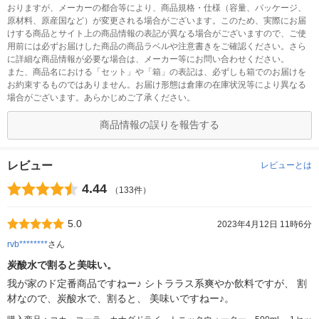
おりますが、メーカーの都合等により、商品規格・仕様（容量、パッケージ、
原材料、原産国など）が変更される場合がございます。このため、実際にお届
けする商品とサイト上の商品情報の表記が異なる場合がございますので、ご使
用前には必ずお届けした商品の商品ラベルや注意書きをご確認ください。さら
に詳細な商品情報が必要な場合は、メーカー等にお問い合わせください。
また、商品名における「セット」や「箱」の表記は、必ずしも箱でのお届けを
お約束するものではありません。お届け形態は倉庫の在庫状況等により異なる
場合がございます。あらかじめご了承ください。
商品情報の誤りを報告する
レビュー
レビューとは
4.44
（133件）
5.0
2023年4月12日 11時6分
rvb********
さん
炭酸水で割ると美味い。
我が家のド定番商品ですねー♪ シトララス系爽やか飲料ですが、 割
材なので、炭酸水で、割ると、 美味いですねー♪。