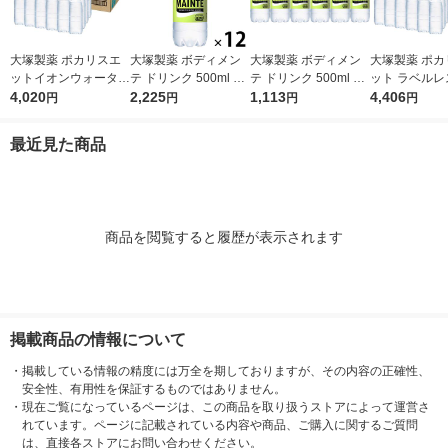
大塚製薬 ポカリスエ
大塚製薬 ボディメン
大塚製薬 ボディメン
大塚製薬 ポカ
ットイオンウォーター
テ ドリンク 500ml 1
テ ドリンク 500ml 1
ット ラベルレ
ラベルレスボトル 500
4,020
セット（12本）
2,225
セット（6本）
1,113
ル 500ml 1箱
4,406
円
円
円
円
ml 1箱（24本入）
入）
最近見た商品
商品を閲覧すると履歴が表示されます
掲載商品の情報について
・
掲載している情報の精度には万全を期しておりますが、その内容の正確性、
安全性、有用性を保証するものではありません。
・
現在ご覧になっているページは、この商品を取り扱うストアによって運営さ
れています。ページに記載されている内容や商品、ご購入に関するご質問
は、直接各ストアにお問い合わせください。