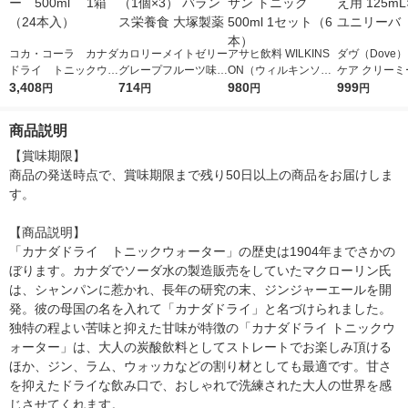
コカ・コーラ カナダ
カロリーメイトゼリー
アサヒ飲料 WILKINS
ダヴ（Dove
ドライ トニックウォ
グレープフルーツ味 1
ON（ウィルキンソ
ケア クリーミ
ーター 500ml 1箱
3,408
セット（1個×3） バラ
714
ン）タンサン トニッ
980
顔料 つめかえ用
999
円
円
円
円
（24本入）
ンス栄養食 大塚製薬
ク 500ml 1セット（6
mL×3個 ユニ
本）
商品説明
【賞味期限】

商品の発送時点で、賞味期限まで残り50日以上の商品をお届けしま
す。

【商品説明】

「カナダドライ　トニックウォーター」の歴史は1904年までさかの
ぼります。カナダでソーダ水の製造販売をしていたマクローリン氏
は、シャンパンに惹かれ、長年の研究の末、ジンジャーエールを開
発。彼の母国の名を入れて「カナダドライ」と名づけられました。
独特の程よい苦味と抑えた甘味が特徴の「カナダドライ トニックウ
ォーター」は、大人の炭酸飲料としてストレートでお楽しみ頂ける
ほか、ジン、ラム、ウォッカなどの割り材としても最適です。甘さ
を抑えたドライな飲み口で、おしゃれで洗練された大人の世界を感
じさせてくれます。