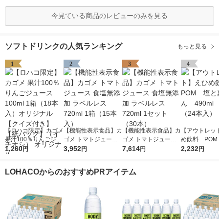
今見ている商品のレビューのみを見る
ソフトドリンクの人気ランキング
もっと見る
1
2
3
4
【ロハコ限定】カゴメ
【機能性表示食品】カ
【機能性表示食品】カ
【アウトレッ
果汁100％りんごジュ
ゴメ トマトジュース
ゴメ トマトジュース
め飲料 POM
ース100ml 1箱（18本
1,260
食塩無添加 ラベルレ
3,952
食塩無添加 ラベルレ
7,614
夏みかん 490
2,232
円
円
円
円
入）オリジナル【クイ
ス 720ml 1箱（15本
ス 720ml 1セット（3
箱（24本入）
ズ付き】【紙パック】
入）
0本）
LOHACOからのおすすめPRアイテム
（イチオシ） オリジ
ナル