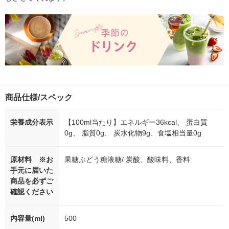
商品仕様/スペック
栄養成分表示
【100ml当たり】エネルギー36kcal、 蛋白質
0g、 脂質0g、 炭水化物9g、食塩相当量0g
原材料 ※お
果糖ぶどう糖液糖/ 炭酸、酸味料、香料
手元に届いた
商品を必ずご
確認ください
内容量(ml)
500