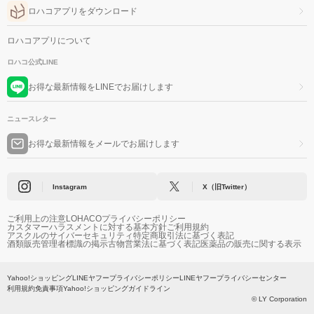
ロハコアプリをダウンロード
ロハコアプリについて
ロハコ公式LINE
お得な最新情報をLINEでお届けします
ニュースレター
お得な最新情報をメールでお届けします
Instagram
X（旧Twitter）
ご利用上の注意
LOHACOプライバシーポリシー
カスタマーハラスメントに対する基本方針
ご利用規約
アスクルのサイバーセキュリティ
特定商取引法に基づく表記
酒類販売管理者標識の掲示
古物営業法に基づく表記
医薬品の販売に関する表示
Yahoo!ショッピング
LINEヤフープライバシーポリシー
LINEヤフープライバシーセンター
利用規約
免責事項
Yahoo!ショッピングガイドライン
© LY Corporation