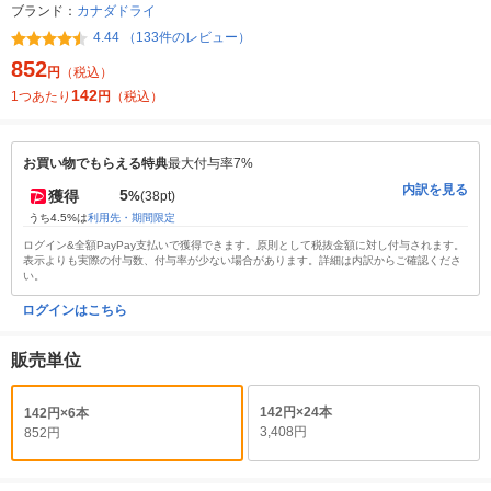
ブランド：
カナダドライ
4.44 （133件のレビュー）
852
円
（税込）
142
1つあたり
円
（税込）
お買い物でもらえる特典
最大付与率7%
内訳を見る
5
獲得
%
(38pt)
うち4.5%は
利用先・期間限定
ログイン&全額PayPay支払いで獲得できます。原則として税抜金額に対し付与されます。
表示よりも実際の付与数、付与率が少ない場合があります。詳細は内訳からご確認くださ
い。
ログインはこちら
販売単位
142円×24本
142円×6本
3,408円
852円