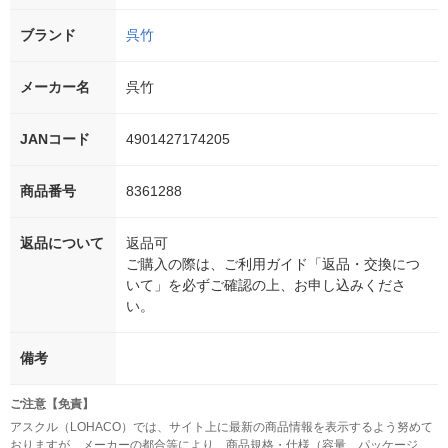
ブランド
呉竹
メーカー名
呉竹
JANコード
4901427174205
商品番号
8361288
返品について
返品可
ご購入の際は、ご利用ガイド「返品・交換につ
いて」を必ずご確認の上、お申し込みくださ
い。
備考
ご注意【免責】
アスクル（LOHACO）では、サイト上に最新の商品情報を表示するよう努めて
おりますが、メーカーの都合等により、商品規格・仕様（容量、パッケージ、