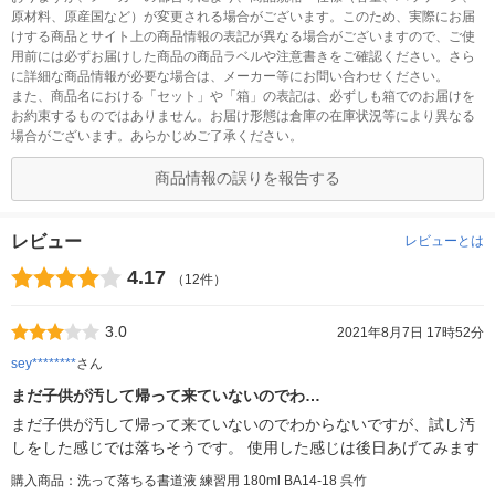
原材料、原産国など）が変更される場合がございます。このため、実際にお届
けする商品とサイト上の商品情報の表記が異なる場合がございますので、ご使
用前には必ずお届けした商品の商品ラベルや注意書きをご確認ください。さら
に詳細な商品情報が必要な場合は、メーカー等にお問い合わせください。
また、商品名における「セット」や「箱」の表記は、必ずしも箱でのお届けを
お約束するものではありません。お届け形態は倉庫の在庫状況等により異なる
場合がございます。あらかじめご了承ください。
商品情報の誤りを報告する
レビュー
レビューとは
4.17
（12件）
3.0
2021年8月7日 17時52分
sey********
さん
まだ子供が汚して帰って来ていないのでわ…
まだ子供が汚して帰って来ていないのでわからないですが、試し汚
しをした感じでは落ちそうです。 使用した感じは後日あげてみます
購入商品：洗って落ちる書道液 練習用 180ml BA14-18 呉竹