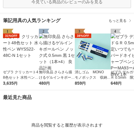
今見ている商品のレビューのみを見る
筆記用具の人気ランキング
もっと見る
1
2
3
4
31%OFF
38%OFF
ゼブラ クリッカート4
無印良品 さらさら描
消しゴム MONO
ゼブラ デルガ
8色セット 水性ペン W
けるゲルインキボール
モノボックス 収納B
Ｒ 0.5mm 
YSS22-48C-N 1セッ
3,635
ペン ノック式 0.5mm
480
OX付 JHA-061 1個
859
でも一緒 バ
648
円
円
円
円
ト
黒 1セット（1本×4）
（小サイズ18個入）
ビー シャープ
良品計画
トンボ鉛筆
ル PーMA93
最近見た商品
ーBNV 1本
商品を閲覧すると履歴が表示されます