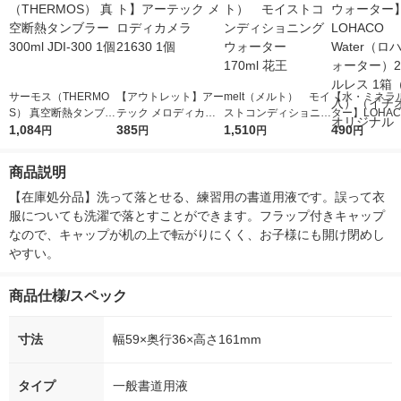
サーモス（THERMO
【アウトレット】アー
melt（メルト） モイ
【水・ミネラ
S） 真空断熱タンブラ
テック メロディカメ
ストコンディショニン
ター】LOHACO
ー300ml JDI-300 1個
1,084
ラ 21630 1個
385
グウォーター 170ml
1,510
r（ロハコウォ
490
円
円
円
円
花王
ー）2L ラベル
箱（5本入）
商品説明
シ） オリジナ
【在庫処分品】洗って落とせる、練習用の書道用液です。誤って衣
服についても洗濯で落とすことができます。フラップ付きキャップ
なので、キャップが机の上で転がりにくく、お子様にも開け閉めし
やすい。
商品仕様/スペック
寸法
幅59×奥行36×高さ161mm
タイプ
一般書道用液