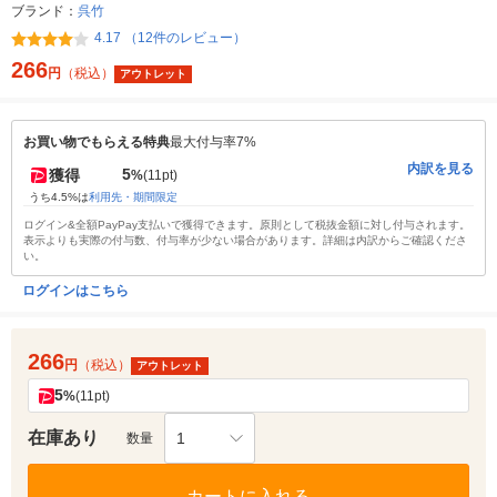
ブランド：
呉竹
4.17 （12件のレビュー）
266
円
（税込）
アウトレット
お買い物でもらえる特典
最大付与率7%
内訳を見る
5
獲得
%
(11pt)
うち4.5%は
利用先・期間限定
ログイン&全額PayPay支払いで獲得できます。原則として税抜金額に対し付与されます。
表示よりも実際の付与数、付与率が少ない場合があります。詳細は内訳からご確認くださ
い。
ログインはこちら
266
円
（税込）
アウトレット
5
%
(11pt)
在庫あり
1
数量
カートに入れる