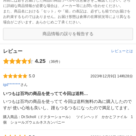
用前には必ずお届けした商品の商品ラベルや注意書きをご確認ください。さら
に詳細な商品情報が必要な場合は、メーカー等にお問い合わせください。
また、商品名における「セット」や「箱」の表記は、必ずしも箱でのお届けを
お約束するものではありません。お届け形態は倉庫の在庫状況等により異なる
場合がございます。あらかじめご了承ください。
商品情報の誤りを報告する
レビュー
レビューとは
4.25
（36件）
5.0
2023年12月9日 14時28分
igd********
さん
いつもは百均の商品を使ってて今回は送料…
いつもは百均の商品を使ってて 今回は送料無料の為に購入したので
すが 使い心地も良いし、踵もつるつるになったので満足してます。
購入商品：Dr.Scholl（ドクターショール） ツインヘッド かかとファイル 1
個 ショールズウェルネスカンパニー