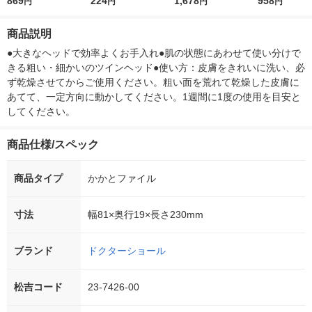
使えるカカトのヤスリ
869
224
けでしっとり 寝ると
1,678
ア かかと用 
958
円
円
円
円
ブルー 282819
きの集中ケア かかと
ーム かかと 
ケア S-Mサイズ 1足分
70g ショー
商品説明
小林製薬
ネスカンパニ
●大きなヘッドで効率よくお手入れ●肌の状態にあわせて使い分けで
きる粗い・細かいのツインヘッド●使い方：皮膚をきれいに洗い、必
ず乾燥させてからご使用ください。粗い面を荒れて乾燥した皮膚に
あてて、一定方向に動かしてください。1週間に1度の使用を目安と
してください。
商品仕様/スペック
商品タイプ
かかとファイル
寸法
幅81×奥行19×長さ230mm
ブランド
ドクターショール
松吉コード
23-7426-00