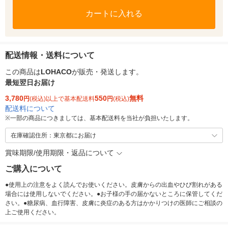
カートに入れる
配送情報・送料について
この商品は
LOHACO
が販売・発送します。
最短翌日お届け
3,780
550
無料
円
(税込)以上で基本配送料
円
(税込)
配送料について
※
一部の商品につきましては、基本配送料を当社が負担いたします。
在庫確認住所：東京都にお届け
賞味期限/使用期限・返品について
ご購入について
●使用上の注意をよく読んでお使いください。皮膚からの出血やひび割れがある
場合には使用しないでください。●お子様の手の届かないところに保管してくだ
さい。●糖尿病、血行障害、皮膚に炎症のある方はかかりつけの医師にご相談の
上ご使用ください。