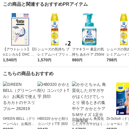
この商品と関連するおすすめPRアイテム
【アウトレット】【G
シューズの気持ち プ
フマキラー 素足の気
シューズの気持
oエシカル】DHC バ
レミアムハイブリッド
持ち あわケア 250ml
レミアムハイ
ンビーナ スリムレッ
1,540
無香性 280ml 2本 フ
1,570
980
280ml 無香性
798
円
円
円
円
グ 超着圧エステニー
マキラー 靴 スプレー
ラー 靴 スプ
ハイソックス （かか
こちらの商品もおすすめ
とシート付き） 5001
4778 1足
GREEN BELL（グリ
HB0320 かかと削り
かかとちゃん 角質化
Dr.Scholl（
ーンベル） お風呂で
コンパクトT字 貝印
したガサガサがはくだ
ショール） フ