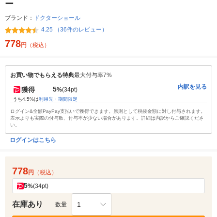
ー
ブランド：
ドクターショール
4.25 （36件のレビュー）
778
円
（税込）
お買い物でもらえる特典
最大付与率7%
内訳を見る
5
獲得
%
(34pt)
うち4.5%は
利用先・期間限定
ログイン&全額PayPay支払いで獲得できます。原則として税抜金額に対し付与されます。
表示よりも実際の付与数、付与率が少ない場合があります。詳細は内訳からご確認くださ
い。
ログインはこちら
778
円
（税込）
5
%
(34pt)
在庫あり
1
数量