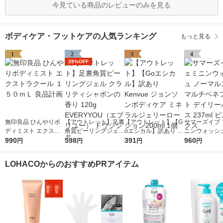
今見ている商品のレビューのみを見る
ボディケア・フットケアの人気ランキング
もっと見る
1
2
3
4
39%OFF
無印良品 ひんやりボ
【アウトレット】足裏
【アウトレット】【G
サマーズイブ 
ディミスト エクスト
角質ピーリングジェル
oエシカル】訳あり K
ニンウォッシュ
ラクール １５０ｍＬ
990
クラリティシャボンの
598
envue ジョンソンボ
391
マルスキン マ
960
円
円
円
円
良品計画
香り 120g EVERYYO
ディケア ミネラルジ
ネフィット デ
U（エブリユー） ドウ
ェリーローション200
バランス 237m
LOHACOからのおすすめPRアイテム
シシャ
ml 1個
ボックス