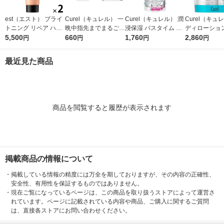
est（エスト） ブライ
Curel（キュレル） 一
Curel（キュレル） 潤
Curel（キュ
トニング リペア ハン
晩中指先までまるごと
浸保湿 バスタイム モ
ディローション
ドセラム おまけ付き
5,500
守る お手入れ底上げ
660
イストバリアクリーム
1,760
L+110mLセ
2,860
円
円
円
円
ハンドケアマスク Ｍ
つけかえ用 310g 花王
花王
敏感肌 乾燥ケア
最近見た商品
商品を閲覧すると履歴が表示されます
掲載商品の情報について
・
掲載している情報の精度には万全を期しておりますが、その内容の正確性、
安全性、有用性を保証するものではありません。
・
現在ご覧になっているページは、この商品を取り扱うストアによって運営さ
れています。ページに記載されている内容や商品、ご購入に関するご質問
は、直接各ストアにお問い合わせください。