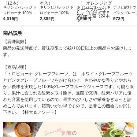
キリンビバレッジ ト
キリンビバレッジ ト
キリンビバレッジ キ
アサヒ飲料 ウ
ロピカーナ 100% グ
ロピカーナ 100% グ
リン 午後の紅茶 FR
ピンクグレー
レープフルーツ 1000
4,619
レープフルーツ 1000
2,382
UITS ＆ ICE TEA
3,999
ツ100 800g
973
円
円
円
円
ml（1リットル）1セ
ml（1リットル）1箱
（フルーツ＆アイステ
（2本）
ット（12本）
（6本入）
ィー） オレンジとグ
商品説明
レープフルーツ 500m
l 1箱（24本入）
【賞味期限】

商品の発送時点で、賞味期限まで残り60日以上の商品をお届けしま
す。

【商品説明】

「トロピカーナ グレープフルーツ」は、ホワイトグレープフルーツ
とピンクグレープフルーツをかけ合わせ、さわやかな香りとやわら
かい後味を実現した100%グレープフルーツジュースです。可能な限
り、果汁に含まれる酸素を取り除き、無菌で充填、酸素バリアに優
れた容器を使用しているので、果実のおいしさや栄養をぎゅっと詰
めこんであります。箱買いがお得ですので、是非この機会にお試し
下さい。【特大＆アソート】