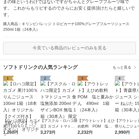
まの味というわけではないですがちゃんとグレープフルーツ味で
す。 これからもリピするのでさらにお安く提供頂けたらと嬉しいで
す。
購入商品：キリンビバレッジ トロピカーナ100%グレープフルーツジュース
250ml 1箱（24本入）
今見ている商品のレビューのみを見る
ソフトドリンクの人気ランキング
もっと見る
1
2
3
4
【ロハコ限定】カゴメ
【アスクル・ロハコ限
【アウトレット】えひ
【アウトレッ
果汁100％りんごジュ
定】カゴメ トマトジ
め飲料 POM 塩と
県りんごジュー
ース100ml 1箱（18本
1,260
ュース 食塩無添加 20
3,273
夏みかん 490ml 1
2,232
ャイニー ねぶた
2,990
円
円
円
円
入）オリジナル【クイ
0ml デザインBOX 無
箱（24本入）
1箱（30本入