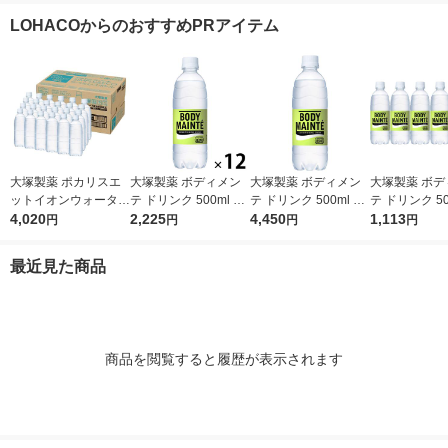
ズ付き】【紙パック】
塩 1箱（30本入） 限
LOHACOからのおすすめPRアイテム
（イチオシ） オリジ
定
ナル
大塚製薬 ポカリスエ
大塚製薬 ボディメン
大塚製薬 ボディメン
大塚製薬 ボデ
ットイオンウォーター
テ ドリンク 500ml 1
テ ドリンク 500ml 1
テ ドリンク 50
ラベルレスボトル 500
4,020
セット（12本）
2,225
箱（24本入）
4,450
セット（6本
1,113
円
円
円
円
ml 1箱（24本入）
最近見た商品
商品を閲覧すると履歴が表示されます