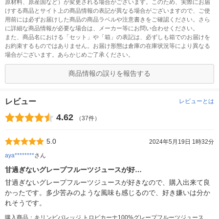
原材料、原産国など）が変更される場合がございます。このため、実際にお届
けする商品とサイト上の商品情報の表記が異なる場合がございますので、ご使
用前には必ずお届けした商品の商品ラベルや注意書きをご確認ください。さら
に詳細な商品情報が必要な場合は、メーカー等にお問い合わせください。
また、商品名における「セット」や「箱」の表記は、必ずしも箱でのお届けを
お約束するものではありません。お届け形態は倉庫の在庫状況等により異なる
場合がございます。あらかじめご了承ください。
商品情報の誤りを報告する
レビュー
レビューとは
4.62
（37件）
5.0
2024年5月19日 1時32分
aya********
さん
甘過ぎないグレープフルーツジュースが好…
甘過ぎないグレープフルーツジュースが好きなので、購入出来て良
かったです。多少苦みのような風味も感じるので、好き嫌いは分か
れそうです。
購入商品：キリンビバレッジ トロピカーナ100%グレープフルーツジュース