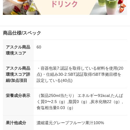
商品仕様/スペック
アスクル商品
60
環境スコア
アスクル商品
・容器包装7:認証を取得している材料を使用(20
環境スコア詳
点)・仕組み30-2:SBT認証取得/SBT準拠目標を
細/加点項目
設定している(40点)
栄養成分表示
（製品250ml当たり） エネルギー91kcal,たんぱ
く質0〜2.5（g）,脂質0（g）,炭水化物22（g）,
食塩相当量0.03（g）
果汁他成分
濃縮還元グレープフルーツ果汁100%