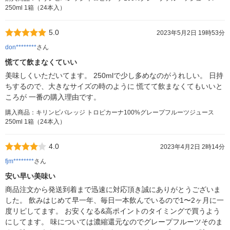
250ml 1箱（24本入）
5.0
2023年5月2日 19時53分
don********
さん
慌てて飲まなくていい
美味しくいただいてます。 250mlで少し多めなのがうれしい。 日持
ちするので、大きなサイズの時のように 慌てて飲まなくてもいいと
ころが 一番の購入理由です。
購入商品：キリンビバレッジ トロピカーナ100%グレープフルーツジュース
250ml 1箱（24本入）
4.0
2023年4月2日 2時14分
fjm********
さん
安い早い美味い
商品注文から発送到着まで迅速に対応頂き誠にありがとうございま
した。 飲みはじめて早一年、毎日一本飲んでいるので1〜2ヶ月に一
度リピしてます。 お安くなる&高ポイントのタイミングで買うよう
にしてます。 味については濃縮還元なのでグレープフルーツそのま