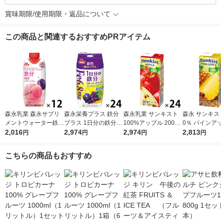
賞味期限/使用期限・返品について
この商品と関連するおすすめPRアイテム
森永乳業 森永サプリ
森永栄養プラス 鉄分
森永乳業 サンキスト
森永 サンキスト
メントウォーター鉄分
プラス 1日分の鉄分
100%アップル 200ml
0％ パインアッ
香るもも水 330ml 1箱
2,016
プルーン＋グレープ 2
2,974
1箱（24本入）リンゴ
2,974
00ml 1箱（2
2,813
円
円
円
円
（12本入）
00ml 1箱（24本入）
ジュース 紙パック
紙パック ジュ
紙パック 飲料 サプ
果汁飲料
汁飲料
こちらの商品もおすすめ
リメントドリンク 森
永乳業