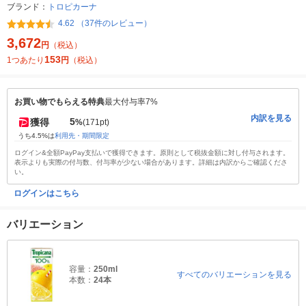
ブランド：
トロピカーナ
4.62 （37件のレビュー）
3,672
円
（税込）
153
1つあたり
円
（税込）
お買い物でもらえる特典
最大付与率7%
内訳を見る
5
獲得
%
(171pt)
うち4.5%は
利用先・期間限定
ログイン&全額PayPay支払いで獲得できます。原則として税抜金額に対し付与されます。
表示よりも実際の付与数、付与率が少ない場合があります。詳細は内訳からご確認くださ
い。
ログインはこちら
バリエーション
容量：
250ml
すべてのバリエーションを見る
本数：
24本