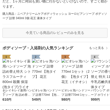
だと、1ヶ月に何回も買い物に行かないといけないので、すごく助か
ります。
購入商品：ニベアクリームケアボディウォッシュ ヨーロピアンソープ ボディソ
ープ 詰替 340ml 3個 花王 液体タイプ
今見ている商品のレビューのみを見る
ボディソープ・入浴剤の人気ランキング
もっと見る
1
2
3
4
キレイキレイ薬用ハン
ビオレu 泡ハンドソー
ビオレu 泡ハンドソー
バウンシア ボ
ドソープ 泡 詰め替え
プ 詰替770ml 【泡タ
プ 詰替770ml 1セット
ープ ホワイト
特大 シトラスフルー
610
イプ】 花王
549
（2個） 【泡タイプ】
980
の香り 詰め替
999
円
円
円
円
ティ 800ml 殺菌 保湿
花王（イチオシ）
1120ml 牛
(泡タイプ)ライオン
社 液体タイプ