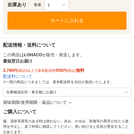
在庫あり
1
数量
カートに入れる
配送情報・送料について
この商品は
LOHACO
が販売・発送します。
最短翌日お届け
3,780
550
無料
円
(税込)以上で基本配送料
円
(税込)
配送料について
※
一部の商品につきましては、基本配送料を当社が負担いたします。
在庫確認住所：東京都にお届け
賞味期限/使用期限・返品について
ご購入について
傷、湿疹等異常のある時は使わない。赤み、かゆみ、刺激等の異常が出たら使
用を中止し、皮フ科医に相談してください。使い続けると症状が悪化すること
があります。