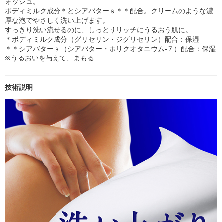
ォッシュ。
ボディミルク成分＊とシアバターｓ＊＊配合。クリームのような濃
厚な泡でやさしく洗い上げます。
すっきり洗い流せるのに、しっとりリッチにうるおう肌に。
＊ボディミルク成分（グリセリン・ジグリセリン）配合：保湿
＊＊シアバターｓ（シアバター・ポリクオタニウム‐７）配合：保湿
※うるおいを与えて、まもる
技術説明