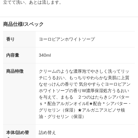
立てて洗い、あとは流します。
商品仕様/スペック
香り
ヨーロピアンホワイトソープ
内容量
340ml
商品特徴
クリームのような濃厚泡でやさしく洗ってリッ
チにうるおい、もっちりやわらかな美肌に上質
なせっけんの香りで 気分やすらぐヨーロピアン
ホワイトソープの香りW濃厚保湿処方うるおい
を与えて、まもる ２つのはたらきシアバター
ｓ＊配合アルガンオイルE★配合＊シアバター・
グリセリン（保湿）★アルガニアスピノサ核
油・グリセリン（保湿）
本体/詰め替
詰め替え