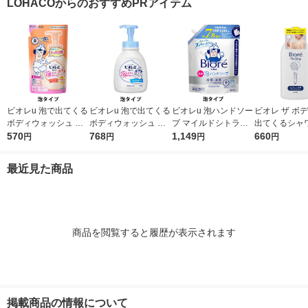
LOHACOからのおすすめPRアイテム
ビオレu 泡で出てくる
ビオレu 泡で出てくる
ビオレu 泡ハンドソー
ビオレ ザ ボデ
ボディウォッシュ う
ボディウォッシュ 本
プ マイルドシトラス
出てくるシャ
るおい 詰め替え 480
570
体 やさしいフレッシ
768
の香り 詰め替え 大容
1,149
ド用ボディウ
660
円
円
円
円
ml ボディーソープ 花
ュフローラルの香り
量 1500ml 1個 花王
花王 【泡タイ
王【泡タイプ】
（微香性） 600ml ボ
【泡タイプ】
最近見た商品
ディーソープ 花王
【泡タイプ】
商品を閲覧すると履歴が表示されます
掲載商品の情報について