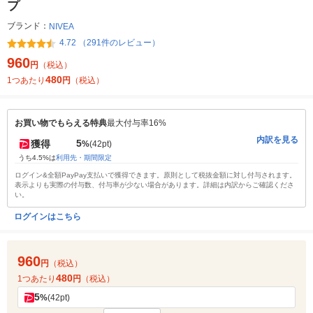
プ
ブランド：
NIVEA
4.72 （291件のレビュー）
960
円
（税込）
480
1つあたり
円
（税込）
お買い物でもらえる特典
最大付与率16%
内訳を見る
5
獲得
%
(42pt)
うち4.5%は
利用先・期間限定
ログイン&全額PayPay支払いで獲得できます。原則として税抜金額に対し付与されます。
表示よりも実際の付与数、付与率が少ない場合があります。詳細は内訳からご確認くださ
い。
ログインはこちら
960
円
（税込）
480
1つあたり
円
（税込）
5
%
(42pt)