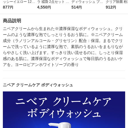
ッシーイエロー 12本
ラ 福袋 2点セット フ
ディウォッシュ プレ
クリア除菌 粉
入 001049 1個 UFCサ
877
ライパン 20cm 26cm I
4,550
ミアム モイスチャー
514
プ オレンジ 
912
円
円
円
円
プライ
H ガス火 レッド kari4
ケア ポンプ 470g【液
500g 1セッ
547898491092 1個
体タイプ】
入） 食洗機用
商品説明
王
ニベアクリームから生まれた※濃厚保湿なボディウォッシュ。クリ
ームのような濃厚な泡でしっとりうるおう肌に。※ニベアクリーム
成分（ラノリンアルコール・グリセリン）配合：保湿。まるでクリ
ームで洗っているように濃厚な泡で、素肌のうるおいをまもりなが
らやさしく洗い上げます。すっきり洗い流せるのに、しっとり保湿
感のある肌に。濃厚保湿なボディウォッシュで毎日肌のうるおいケ
アを。ヨーロピアンホワイトソープの香り
ニベア クリームケア ボディウォッシュ