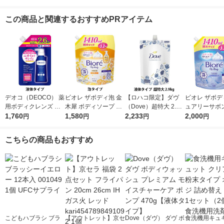
この商品と関連するおすすめPRアイテム
デオコ（DEOCO） 薬
ビオレ ザボディ泡 金
【ロハコ限定】ダヴ
ビオレ ザボデ
用ボディクレンズ 詰
木犀 ボディソープ 詰
（Dove）超特大 2.9k
ュアリーサボン
め替え 大容量 650g
1,760
替 1410ml 花王 泡タ
1,580
g 液体 ボディウォッ
2,233
ィソープ 詰替特
2,000
円
円
円
円
ロート製薬 【液体タ
イプ
シュ 詰替え プレミア
10ml 花王 
イプ】
ムモイスチャーケア
こちらの商品もおすすめ
ボディソープ オリジ
ナル 限定
こどもハブラシ ブラ
【アウトレット】京セ
Dove（ダヴ） ダヴ ボ
食洗機用キュ