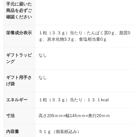
手元に届いた
商品を必ずご
確認ください
栄養成分表示
１粒（３.３ｇ）当たり：たんぱく質0ｇ、脂質0
ｇ、炭水化物3.3ｇ、食塩相当量0ｇ
ギフトラッピ
なし
ング
ギフト用手さ
なし
げ袋
エネルギー
１粒（３.３ｇ）当たり：１３.１kcal
寸法
高さ205ｍｍ×幅145ｍｍ×奥行20ｍｍ
内容量
５１ｇ（個装紙込み）