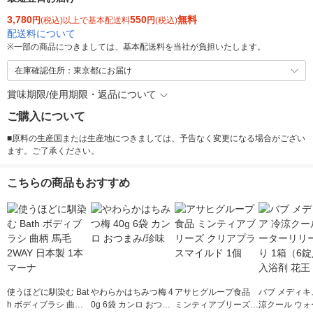
3,780
550
無料
円
(税込)以上で基本配送料
円
(税込)
配送料について
※
一部の商品につきましては、基本配送料を当社が負担いたします。
在庫確認住所：東京都にお届け
賞味期限/使用期限・返品について
ご購入について
■原料の生産国または生産地につきましては、予告なく変更になる場合がござい
ます。ご了承ください。
こちらの商品もおすすめ
使うほどに馴染む Bat
やわらかはちみつ梅 4
アサヒグループ食品
バブ メディキ
h ボディブラシ 曲柄
0g 6袋 カンロ おつま
ミンティアブリーズ
涼クール ウォ