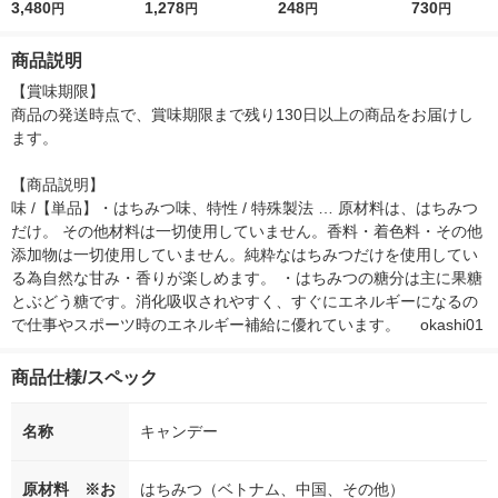
馬毛 2WAY 日本製 1
3,480
み/珍味
1,278
クリアプラスマイルド
248
リリーの香り 
730
円
円
円
円
本 マーナ
1個
錠入） 入浴剤
商品説明
【賞味期限】

商品の発送時点で、賞味期限まで残り130日以上の商品をお届けし
ます。

【商品説明】

味 /【単品】・はちみつ味、特性 / 特殊製法 … 原材料は、はちみつ
だけ。 その他材料は一切使用していません。香料・着色料・その他
添加物は一切使用していません。純粋なはちみつだけを使用してい
る為自然な甘み・香りが楽しめます。 ・はちみつの糖分は主に果糖
とぶどう糖です。消化吸収されやすく、すぐにエネルギーになるの
で仕事やスポーツ時のエネルギー補給に優れています。 　okashi01
商品仕様/スペック
名称
キャンデー
原材料 ※お
はちみつ（ベトナム、中国、その他）