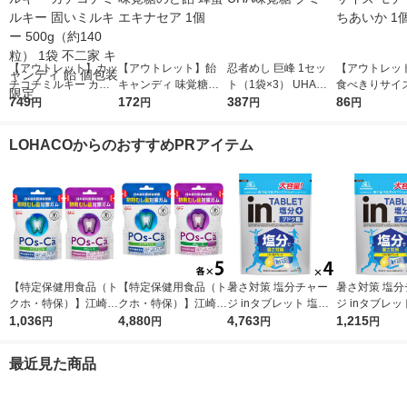
【アウトレット】カッ
【アウトレット】飴
忍者めし 巨峰 1セッ
【アウトレッ
チコチミルキー カチ
キャンディ 味覚糖の
ト（1袋×3） UHA味
食べきりサイズ
コチミルキー 固いミ
749
ど飴 蜂蜜エキナセア
172
覚糖 グミ
387
ド とちあいか
86
円
円
円
円
ルキー 500g（約140
1個
粒） 1袋 不二家 キャ
LOHACOからのおすすめPRアイテム
ンディ 飴 個包装 限定
【特定保健用食品（ト
【特定保健用食品（ト
暑さ対策 塩分チャー
暑さ対策 塩分
クホ・特保）】江崎グ
クホ・特保）】江崎グ
ジ inタブレット 塩分
ジ inタブレッ
リコ ポスカ 75g 2
1,036
リコ ポスカ（POs-C
4,880
プラス 500g 1セット
4,763
プラス 500g 
1,215
円
円
円
円
種セット（クリアミン
a)75g 2種セット
（1個×4）
ト・グレープ 各1袋）
（クリアミント・グレ
最近見た商品
初期むし歯対策ガム
ープ 各5袋）