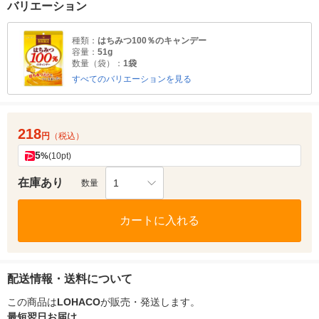
バリエーション
種類：
はちみつ100％のキャンデー
容量：
51g
数量（袋）：
1袋
すべてのバリエーションを見る
218
円
（税込）
5
%
(10pt)
在庫あり
1
数量
カートに入れる
配送情報・送料について
この商品は
LOHACO
が販売・発送します。
最短翌日お届け