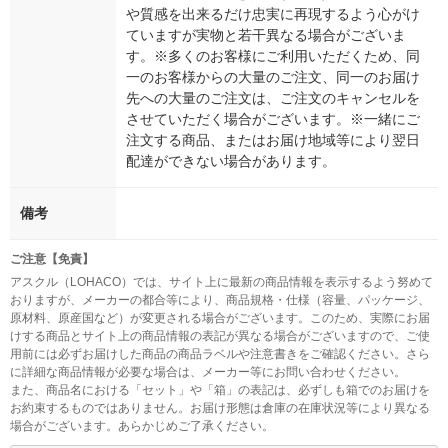
や質感を出来るだけ忠実に再現するよう心がけ
ていますが実物と若干異なる場合がございま
す。※多くのお客様にご利用いただくため、同
一のお客様からの大量のご注文、同一のお届け
先への大量のご注文は、ご注文のキャンセルを
させていただく場合がございます。※一緒にご
注文する商品、またはお届け地域等により翌日
配達ができない場合があります。
備考
ご注意【免責】
アスクル（LOHACO）では、サイト上に最新の商品情報を表示するよう努めて
おりますが、メーカーの都合等により、商品規格・仕様（容量、パッケージ、
原材料、原産国など）が変更される場合がございます。このため、実際にお届
けする商品とサイト上の商品情報の表記が異なる場合がございますので、ご使
用前には必ずお届けした商品の商品ラベルや注意書きをご確認ください。さら
に詳細な商品情報が必要な場合は、メーカー等にお問い合わせください。
また、商品名における「セット」や「箱」の表記は、必ずしも箱でのお届けを
お約束するものではありません。お届け形態は倉庫の在庫状況等により異なる
場合がございます。あらかじめご了承ください。