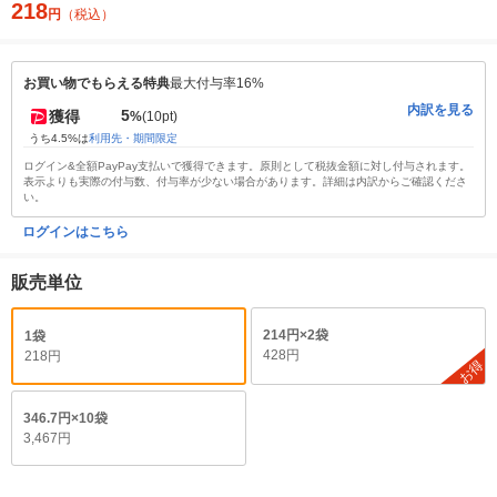
218
円
（税込）
お買い物でもらえる特典
最大付与率16%
内訳を見る
5
獲得
%
(10pt)
うち4.5%は
利用先・期間限定
ログイン&全額PayPay支払いで獲得できます。原則として税抜金額に対し付与されます。
表示よりも実際の付与数、付与率が少ない場合があります。詳細は内訳からご確認くださ
い。
ログインはこちら
販売単位
214円×2袋
1袋
428円
218円
お得
346.7円×10袋
3,467円