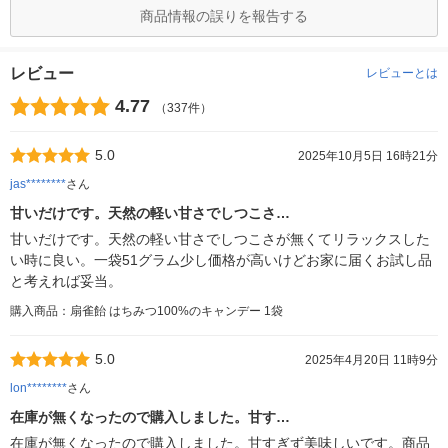
商品情報の誤りを報告する
レビュー
レビューとは
4.77
（337件）
5.0
2025年10月5日 16時21分
jas********
さん
甘いだけです。天然の軽い甘さでしつこさ…
甘いだけです。天然の軽い甘さでしつこさが無くてリラックスした
い時に良い。一袋51グラム少し価格が高いけどお家に届くお試し品
と考えれば妥当。
購入商品：扇雀飴 はちみつ100%のキャンデー 1袋
5.0
2025年4月20日 11時9分
lon********
さん
在庫が無くなったので購入しました。甘す…
在庫が無くなったので購入しました。甘すぎず美味しいです。商品