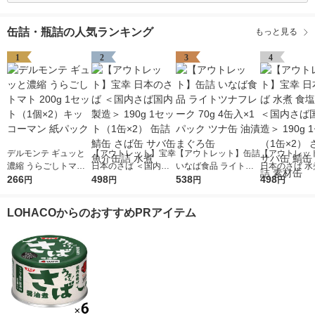
缶詰・瓶詰の人気ランキング
もっと見る
1
2
3
4
デルモンテ ギュッと
【アウトレット】宝幸
【アウトレット】缶詰
【アウトレッ
濃縮 うらごしトマト
日本のさば ＜国内さ
いなば食品 ライトツ
日本のさば 水
200g 1セット（1個×
266
ば国内製造＞ 190g 1
498
ナフレーク 70g 4缶入
538
不使用 ＜国内
498
円
円
円
円
2）キッコーマン 紙パ
セット（1缶×2） 缶詰
×1パック ツナ缶 油漬
内製造＞ 190
ック
鯖缶 さば缶 サバ缶 魚
まぐろ缶
ト（1缶×2）
LOHACOからのおすすめPRアイテム
介缶詰 水煮
サバ缶 鯖缶 
素材缶