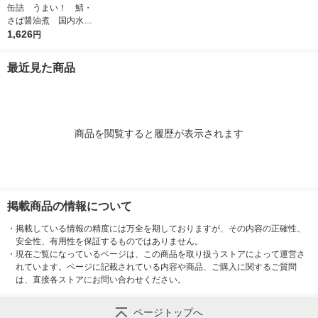
缶詰 うまい！ 鯖・
さば醤油煮 国内水揚
げ 150g 1セット
1,626
円
（6缶） 清水食品
最近見た商品
商品を閲覧すると履歴が表示されます
掲載商品の情報について
・
掲載している情報の精度には万全を期しておりますが、その内容の正確性、
安全性、有用性を保証するものではありません。
・
現在ご覧になっているページは、この商品を取り扱うストアによって運営さ
れています。ページに記載されている内容や商品、ご購入に関するご質問
は、直接各ストアにお問い合わせください。
ページトップへ