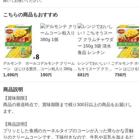
除いてお使いください。
こちらの商品もおすすめ
デルモンテ ホールコ
デルモンテ クリーム
レンジでおいしい！ご
デルモンテ ホ
ーン はじける贅沢
コーン粒入り 380g 1
ちそうスープ クラム
ーン はじける贅
380g 1セット（8
1,496
個
190
チャウダー 150g 3袋
681
0g 4個
756
円
円
円
円
個）
清水食品 レンチン
商品説明
【賞味期限】

商品の発送時点で、賞味期限まで残り300日以上の商品をお届けし
ます。

【商品説明】

プリッとした食感のカーネルタイプのコーンが入った滑らかな舌触
りのクリームコーンです。下味付きなので、牛乳や豆乳を加えるだ