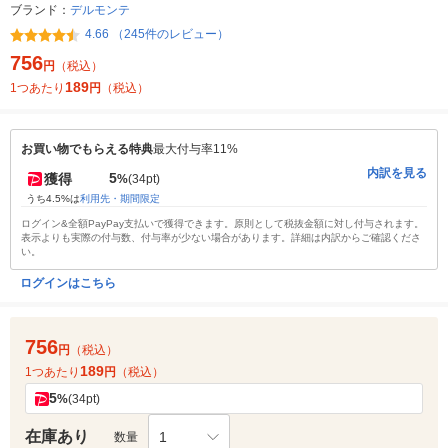
ブランド：
デルモンテ
4.66 （245件のレビュー）
756
円
（税込）
189
1つあたり
円
（税込）
お買い物でもらえる特典
最大付与率11%
内訳を見る
5
獲得
%
(34pt)
うち4.5%は
利用先・期間限定
ログイン&全額PayPay支払いで獲得できます。原則として税抜金額に対し付与されます。
表示よりも実際の付与数、付与率が少ない場合があります。詳細は内訳からご確認くださ
い。
ログインはこちら
756
円
（税込）
189
1つあたり
円
（税込）
5
%
(34pt)
在庫あり
1
数量