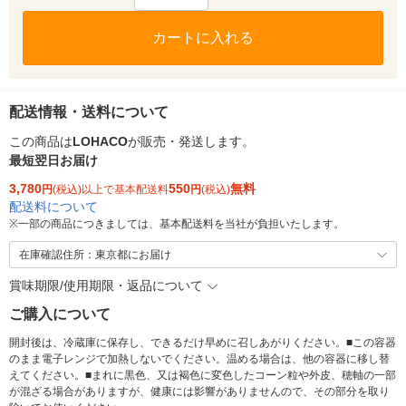
カートに入れる
配送情報・送料について
この商品は
LOHACO
が販売・発送します。
最短翌日お届け
3,780
550
無料
円
(税込)以上で基本配送料
円
(税込)
配送料について
※
一部の商品につきましては、基本配送料を当社が負担いたします。
在庫確認住所：東京都にお届け
賞味期限/使用期限・返品について
ご購入について
開封後は、冷蔵庫に保存し、できるだけ早めに召しあがりください。■この容器
のまま電子レンジで加熱しないでください。温める場合は、他の容器に移し替
えてください。■まれに黒色、又は褐色に変色したコーン粒や外皮、穂軸の一部
が混ざる場合がありますが、健康には影響がありませんので、その部分を取り