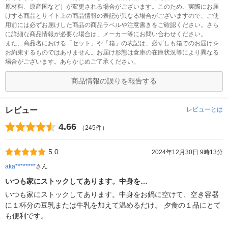
原材料、原産国など）が変更される場合がございます。このため、実際にお届
けする商品とサイト上の商品情報の表記が異なる場合がございますので、ご使
用前には必ずお届けした商品の商品ラベルや注意書きをご確認ください。さら
に詳細な商品情報が必要な場合は、メーカー等にお問い合わせください。
また、商品名における「セット」や「箱」の表記は、必ずしも箱でのお届けを
お約束するものではありません。お届け形態は倉庫の在庫状況等により異なる
場合がございます。あらかじめご了承ください。
商品情報の誤りを報告する
レビュー
レビューとは
4.66
（245件）
5.0
2024年12月30日 9時13分
aka********
さん
いつも家にストックしてあります。中身を…
いつも家にストックしてあります。中身をお鍋に空けて、空き容器
に１杯分の豆乳または牛乳を加えて温めるだけ。 夕食の１品にとて
も便利です。