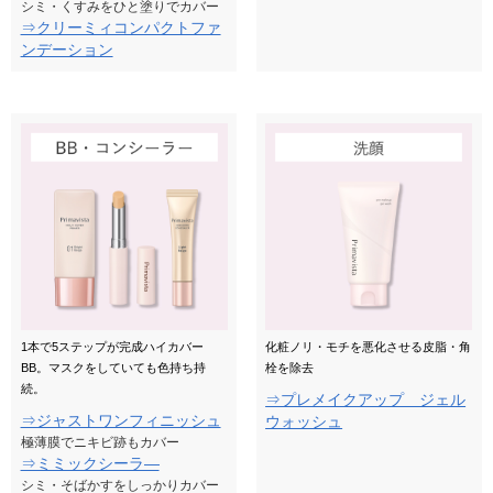
シミ・くすみをひと塗りでカバー
⇒クリーミィコンパクトファ
ンデーション
1本で5ステップが完成ハイカバー
化粧ノリ・モチを悪化させる皮脂・角
BB。マスクをしていても色持ち持
栓を除去
続。
⇒プレメイクアップ ジェル
⇒ジャストワンフィニッシュ
ウォッシュ
極薄膜でニキビ跡もカバー
⇒ミミックシーラ―
シミ・そばかすをしっかりカバー