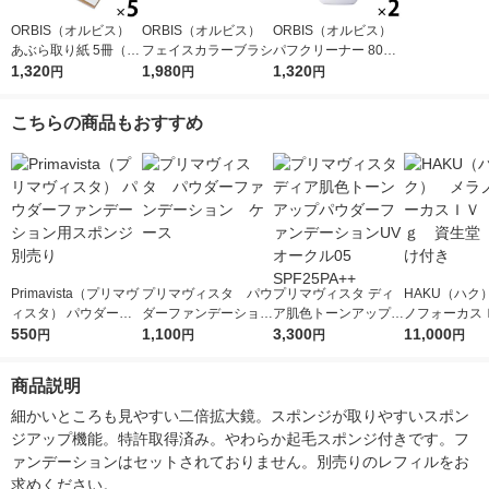
ORBIS（オルビス）
ORBIS（オルビス）
ORBIS（オルビス）
あぶら取り紙 5冊（30
フェイスカラーブラシ
パフクリーナー 80mL
枚×5冊）
1,320
1,980
×2個
1,320
円
円
円
こちらの商品もおすすめ
Primavista（プリマヴ
プリマヴィスタ パウ
プリマヴィスタ ディ
HAKU（ハク
ィスタ） パウダーフ
ダーファンデーショ
ア肌色トーンアップパ
ノフォーカス
ァンデーション用スポ
550
ン ケース
1,100
ウダーファンデーショ
3,300
5ｇ 資生堂
11,000
円
円
円
円
ンジ別売り
ンUV オークル05 SPF
付き
25PA++
商品説明
細かいところも見やすい二倍拡大鏡。スポンジが取りやすいスポン
ジアップ機能。特許取得済み。やわらか起毛スポンジ付きです。フ
ァンデーションはセットされておりません。別売りのレフィルをお
求めください。