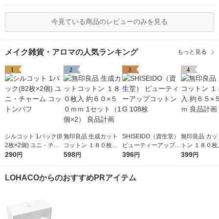
今見ている商品のレビューのみを見る
メイク雑貨・アロマの人気ランキング
もっと見る
1
2
3
4
シルコット 1パック(8
無印良品 生成カット
SHISEIDO（資生堂）
無印良品 カッ
2枚×2個) ユニ・チャ
コットン １８０枚入
ビューティーアップコ
トン １８０枚
ーム コットンパフ
290
約６０×５０ｍｍ 1セ
598
ットン G 108枚
396
５×５０ｍｍ 
399
円
円
円
円
ット（1個×2） 良品計
画
LOHACOからのおすすめPRアイテム