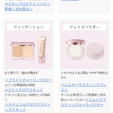
⇒スキンプロテクトベース＜
乾燥くずれ防止＞
ひと塗りで、悩みを飛ばす
シルクのような上質なつやサラ肌仕上
がり
⇒ブライトチャージ パウダー
⇒シルキーラスティングプレ
セミつや陶器肌が持続
⇒ステイグロウリキッド
スト
テカリに見えない自然なつや肌続
すべらか肌毛穴レス実感続く持久
⇒スムースラ
く
型ルースパウダー
⇒ナチュラルグロウラスティ
スティングルースパウダー
ングリキッド