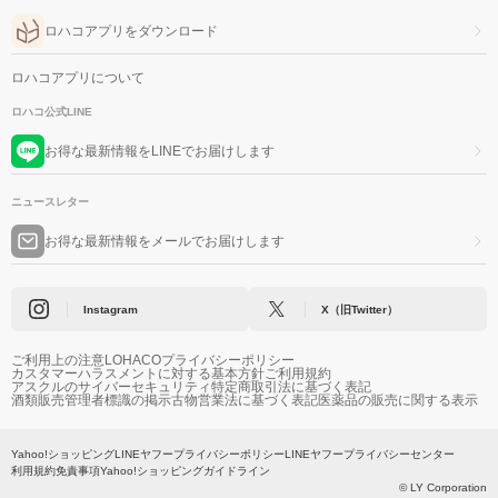
ロハコアプリをダウンロード
ロハコアプリについて
ロハコ公式LINE
お得な最新情報をLINEでお届けします
ニュースレター
お得な最新情報をメールでお届けします
Instagram
X（旧Twitter）
ご利用上の注意
LOHACOプライバシーポリシー
カスタマーハラスメントに対する基本方針
ご利用規約
アスクルのサイバーセキュリティ
特定商取引法に基づく表記
酒類販売管理者標識の掲示
古物営業法に基づく表記
医薬品の販売に関する表示
Yahoo!ショッピング
LINEヤフープライバシーポリシー
LINEヤフープライバシーセンター
利用規約
免責事項
Yahoo!ショッピングガイドライン
© LY Corporation