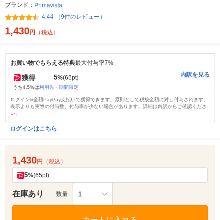
ブランド：
Primavista
4.44 （9件のレビュー）
1,430
円
（税込）
お買い物でもらえる特典
最大付与率7%
内訳を見る
5
獲得
%
(65pt)
うち4.5%は
利用先・期間限定
ログイン&全額PayPay支払いで獲得できます。原則として税抜金額に対し付与されます。
表示よりも実際の付与数、付与率が少ない場合があります。詳細は内訳からご確認くださ
い。
ログインはこちら
1,430
円
（税込）
5
%
(65pt)
在庫あり
1
数量
カートに入れる