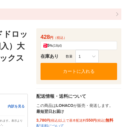
ドドロッ
428
円
（税込）
個入）大
5
%
(18pt)
ィックス
在庫あり
1
数量
カートに入れる
配送情報・送料について
この商品は
LOHACO
が販売・発送します。
内訳を見る
最短翌日お届け
3,780
550
無料
円
(税込)以上で基本配送料
円
(税込)
されます。表示より
い。
配送料について