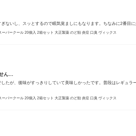
すぎないし、スッとするので眠気覚ましにもなります。ちなみに2番目に
パークール 20個入 2箱セット 大正製薬 のど飴 炎症 口臭 ヴィックス
せん…
でしたが、後味がすっきりしていて美味しかったです。普段はレギュラ
パークール 20個入 2箱セット 大正製薬 のど飴 炎症 口臭 ヴィックス