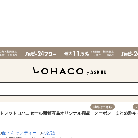
獲得はこちら
レ
トレット
ロハコセール
新着商品
オリジナル商品
クーポン
まとめ割
キ
飴・キャンディー
のど飴