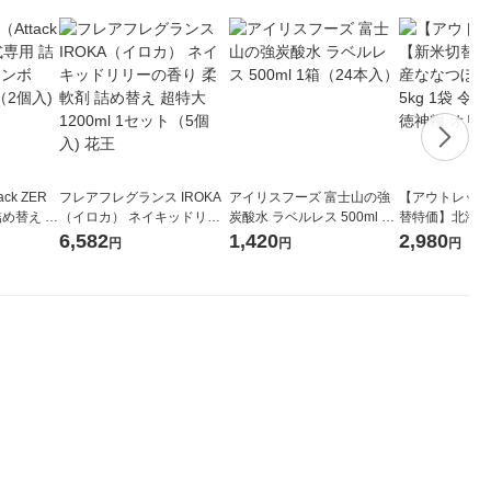
ck ZER
フレアフレグランス IROKA
アイリスフーズ 富士山の強
【アウトレット
詰め替え メ
（イロカ） ネイキッドリリ
炭酸水 ラベルレス 500ml 1
替特価】北海道
 1セット
ーの香り 柔軟剤 詰め替え 超
箱（24本入）
し 無洗米 5kg
6,582
1,420
2,980
円
円
円
 花王
特大 1200ml 1セット（5個
米 木徳神糧 オ
入) 花王