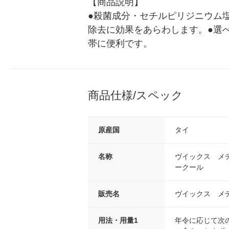
【商品説明】

●殺菌成分・セチルピリジニウム
除去に効果をあらわします。●選
帯に便利です。
商品仕様/スペック
原産国
タイ
名称
ヴイックス メ
ークール
販売名
ヴイックス メ
用法・用量1
年令に応じて次の