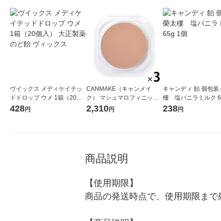
ヴイックス メディケイテッ
CANMAKE（キャンメイ
キャンディ 飴 個包装
ドドロップ ウメ 1箱（20個
ク） マシュマロフィニッシ
樓 塩バニラミルク 65
入） 大正製薬 のど飴 ヴィッ
ュパウダー リフィル MB
428
2,310
238
円
円
円
クス
（マットベージュオーク
ル） SPF50＋・PA＋＋＋ 井
田ラボラトリーズ ×3個
商品説明
【使用期限】

商品の発送時点で、使用期限まで残