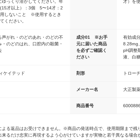
にゆっくり溶かしてください。年
才）を
(15才以上）：3個 5〜14才：2
使用しないこと ※使用するとき
めてください。
る声がれ・のどのあれ・のどの不
成分01 ※お手
有効成
み・のどのはれ、口腔内の殺菌・
元に届いた商品
8.28
去
を必ずご確認く
pH調
ださい
液、白
ディケイテッド
剤形
トロー
メーカー名
大正製
商品番号
600088
による返品はお受けできません。※商品の発送時点で、使用期限まで残り
出来るだけ忠実に再現するよう心がけていますが実物と若干異なる場合