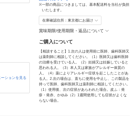
※
一部の商品につきましては、基本配送料を当社が負担
いたします。
在庫確認住所：東京都にお届け
賞味期限/使用期限・返品について
ご購入について
【相談すること】1.次の人は使用前に医師、歯科医師又
は薬剤師に相談してください。（1）医師又は歯科医師
の治療を受けている人。（2）妊婦又は妊娠していると
思われる人。（3）本人又は家族がアレルギー体質の
人。（4）薬によりアレルギー症状を起こしたことがあ
エーションを見る
る人。2.次の場合は、直ちに使用を中止し、この製品を
持って医師、歯科医師又は薬剤師に相談してください。
（1）使用後、次の症状があらわれた場合。皮ふ：発
疹・発赤、かゆみ（2）1週間使用しても症状がよくな
らない場合。