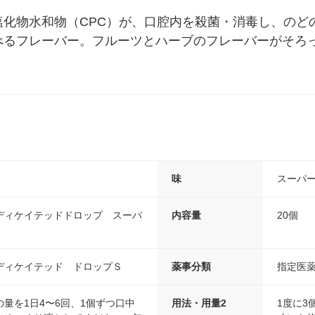
塩化物水和物（CPC）が、口腔内を殺菌・消毒し、のど
べるフレーバー。フルーツとハーブのフレーバーがそろ
味
スーパ
ディケイテッドドロップ スーパ
内容量
20個
ディケイテッド ドロップＳ
薬事分類
指定医
量を1日4〜6回、1個ずつ口中
用法・用量2
1度に3