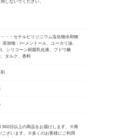
使用しないでください。
分・・・セチルピリジニウム塩化物水和物
mg、添加物：lーメントール、ユーカリ油、
整剤、シリコーン樹脂乳化液、ブドウ糖
糖、タルク、香料
チ剤
薬
6
360日以上の商品をお届けします。※商
がございます。※多くのお客様にご利用