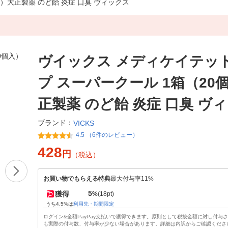
）大正製薬 のど飴 炎症 口臭 ヴィックス
ヴイックス メディケイテッ
プ スーパークール 1箱（20
正製薬 のど飴 炎症 口臭 ヴ
ブランド：
VICKS
4.5 （6件のレビュー）
428
円
（税込）
お買い物でもらえる特典
最大付与率11%
5
獲得
%
(18pt)
うち4.5%は
利用先・期間限定
ログイン&全額PayPay支払いで獲得できます。原則として税抜金額に対し付与
も実際の付与数、付与率が少ない場合があります。詳細は内訳からご確認くださ