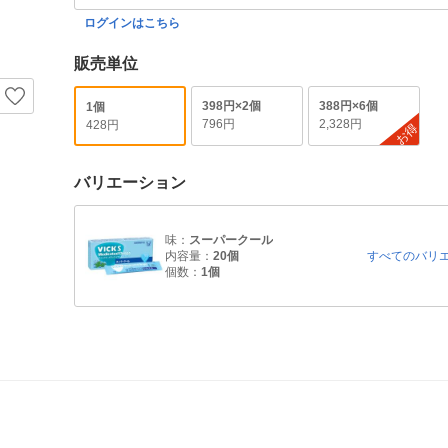
ログインはこちら
販売単位
398円×2個
388円×6個
1個
796円
2,328円
428円
お得
バリエーション
味：
スーパークール
内容量：
20個
すべてのバリ
個数：
1個