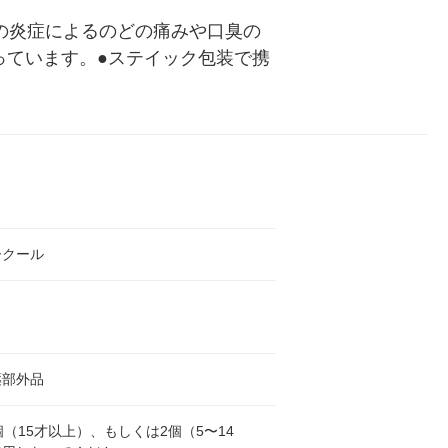
の炎症によるのどの痛みや口臭の
っています。●ステイック包装で携
ークール
薬部外品
個（15才以上）、もしくは2個（5〜14