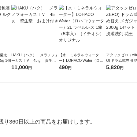
 榮太
HAKU（ハク） メラノフォ
【水・ミネラルウォータ
アタックゼロ（Atta
g 1個
ーカスＩＶ 45ｇ 資生
ー】LOHACO Water（ロハ
O) ドラム式専用 
堂 おまけ付き
コウォーター）2L ラベルレ
ガジャンボ 2300g
11,000
490
5,820
円
円
円
ス 1箱（5本入）（イチオ
（2個入) 洗濯洗剤
シ） オリジナル
り360日以上の商品をお届けします。
