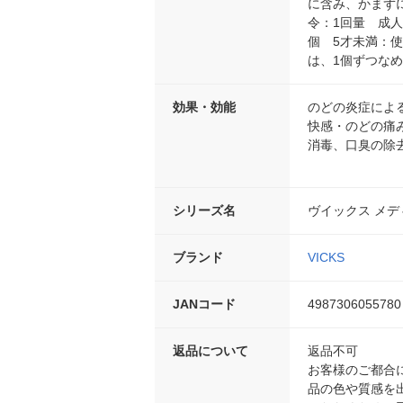
に含み、かまず
令：1回量 成人
個 5才未満：
は、1個ずつな
効果・効能
のどの炎症によ
快感・のどの痛
消毒、口臭の除
シリーズ名
ヴイックス メ
ブランド
VICKS
JANコード
4987306055780
返品について
返品不可
お客様のご都合
品の色や質感を