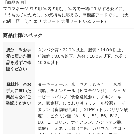
【商品説明】

プロマネージ 成犬用 室内犬用は、室内で一緒に生活する愛犬に。
「うちの子のために」の気持ちに応える、高機能フードです。（犬
の餌　餌　えさ エサ 犬フード 犬用フード いぬフード）
商品仕様/スペック
成分 ※お手
タンパク質：22.0％以上、脂質：14.0％以上、
元に届いた商
粗繊維：3.0％以下、灰分：10.0％以下、水分：
品を必ずご確
10.0％以下
認ください
原材料 ※お
ターキーミール、米、さとうもろこし、米粉、
手元に届いた
鶏脂、チキンミール（ヒスチジン源）、シュガ
商品を必ずご
ービートパルプ（食物繊維源）、チキンエキ
確認ください
ス、家禽類、ひまわり油（リノール酸源）、イ
ヌリン（食物繊維源）、STPP（トリポリリン酸
塩）、ビタミン類（A、B1、B2、B6、B12、
D3、E、コリン、ナイアシン、パントテン酸、
葉酸）、ミネラル類（亜鉛、カリウム、クロラ