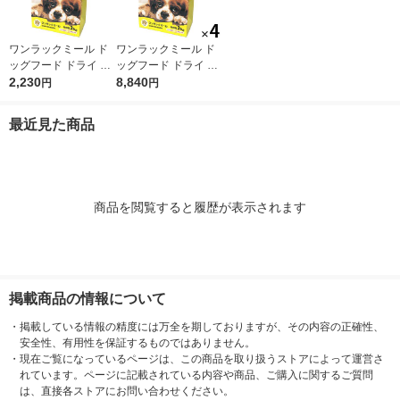
ワンラックミール ド
ワンラックミール ド
ッグフード ドライ 成
ッグフード ドライ 成
犬用 総合栄養食 国産
2,230
犬用 総合栄養食 国産
8,840
円
円
3kg（500g×6袋）1袋
3kg（500g×6袋）4袋
森乳サンワールド 犬
森乳サンワールド 犬
最近見た商品
EC限定
EC限定
商品を閲覧すると履歴が表示されます
掲載商品の情報について
・
掲載している情報の精度には万全を期しておりますが、その内容の正確性、
安全性、有用性を保証するものではありません。
・
現在ご覧になっているページは、この商品を取り扱うストアによって運営さ
れています。ページに記載されている内容や商品、ご購入に関するご質問
は、直接各ストアにお問い合わせください。