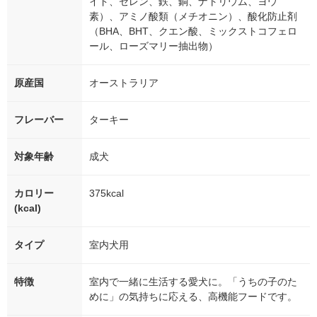
イド、セレン、鉄、銅、ナトリウム、ヨウ
素）、アミノ酸類（メチオニン）、酸化防止剤
（BHA、BHT、クエン酸、ミックストコフェロ
ール、ローズマリー抽出物）
原産国
オーストラリア
フレーバー
ターキー
対象年齢
成犬
カロリー
375kcal
(kcal)
タイプ
室内犬用
特徴
室内で一緒に生活する愛犬に。「うちの子のた
めに」の気持ちに応える、高機能フードです。