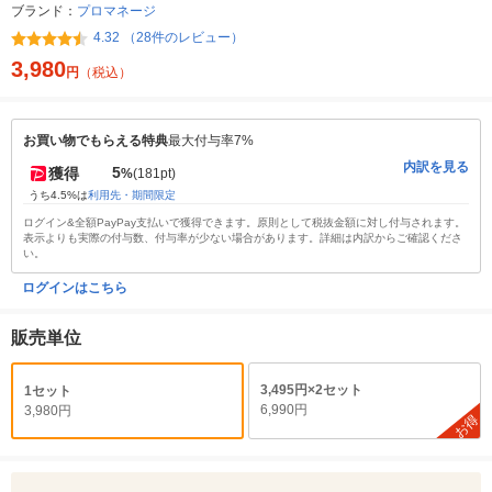
ブランド：
プロマネージ
4.32 （28件のレビュー）
3,980
円
（税込）
お買い物でもらえる特典
最大付与率7%
内訳を見る
5
獲得
%
(181pt)
うち4.5%は
利用先・期間限定
ログイン&全額PayPay支払いで獲得できます。原則として税抜金額に対し付与されます。
表示よりも実際の付与数、付与率が少ない場合があります。詳細は内訳からご確認くださ
い。
ログインはこちら
販売単位
3,495円×2セット
1セット
6,990円
3,980円
お得