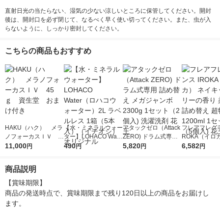
直射日光の当たらない、湿気の少ない涼しいところに保管してください。開封
後は、開封口を必ず閉じて、なるべく早く使い切ってください。また、虫が入
らないように、しっかり密封してください。
こちらの商品もおすすめ
HAKU（ハク） メラ
【水・ミネラルウォー
アタックゼロ（Attack
フレアフレグラ
ノフォーカスＩＶ 4
ター】LOHACO Wate
ZERO) ドラム式専用
ROKA（イロ
5ｇ 資生堂 おまけ
11,000
r（ロハコウォータ
490
詰め替え メガジャン
5,820
イキッドリリ
6,582
円
円
円
円
付き
ー）2L ラベルレス 1
ボ 2300g 1セット（2
柔軟剤 詰め替
箱（5本入）（イチオ
個入) 洗濯洗剤 花王
大 1200ml 
商品説明
シ） オリジナル
（5個入) 花王
【賞味期限】

商品の発送時点で、賞味期限まで残り120日以上の商品をお届けし
ます。
