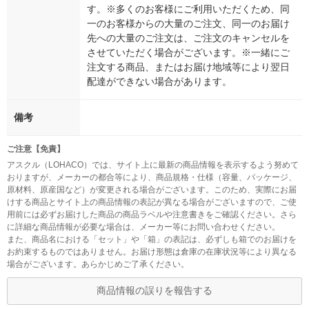
す。※多くのお客様にご利用いただくため、同
一のお客様からの大量のご注文、同一のお届け
先への大量のご注文は、ご注文のキャンセルを
させていただく場合がございます。※一緒にご
注文する商品、またはお届け地域等により翌日
配達ができない場合があります。
備考
ご注意【免責】
アスクル（LOHACO）では、サイト上に最新の商品情報を表示するよう努めて
おりますが、メーカーの都合等により、商品規格・仕様（容量、パッケージ、
原材料、原産国など）が変更される場合がございます。このため、実際にお届
けする商品とサイト上の商品情報の表記が異なる場合がございますので、ご使
用前には必ずお届けした商品の商品ラベルや注意書きをご確認ください。さら
に詳細な商品情報が必要な場合は、メーカー等にお問い合わせください。
また、商品名における「セット」や「箱」の表記は、必ずしも箱でのお届けを
お約束するものではありません。お届け形態は倉庫の在庫状況等により異なる
場合がございます。あらかじめご了承ください。
商品情報の誤りを報告する