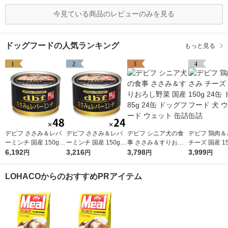
今見ている商品のレビューのみを見る
ドッグフードの人気ランキング
もっと見る
1
2
3
4
デビフ ささみ＆レバ
デビフ ささみ＆レバ
デビフ シニア犬の食
デビフ 鶏肉＆
ーミンチ 国産 150g 4
ーミンチ 国産 150g 2
事 ささみ＆すりおろ
チーズ 国産 15
8缶 ドッグフード 犬
6,192
4缶 ドッグフード 犬
3,216
し野菜 国産 85g 24缶
3,798
缶 ドッグフード
3,999
円
円
円
円
ウェット 缶詰（イチ
ウェット 缶詰（イチ
ドッグフード ウェッ
ェット 缶詰
オシ）
オシ）
ト 缶詰
LOHACOからのおすすめPRアイテム