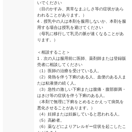
いでください
（目のかすみ、異常なまぶしさ等の症状があら
われることがあります。）
4．授乳中の人は本剤を服用しないか、本剤を服
用する場合は授乳を避けてください
（母乳に移行して乳児の脈が速くなることがあ
ります。）
＜相談すること＞
1．次の人は服用前に医師、薬剤師または登録販
売者に相談してください
（1）医師の治療を受けている人。
（2）発熱を伴う下痢のある人、血便のある人ま
たは粘液便の続く人。
（3）急性の激しい下痢または腹痛・腹部膨満・
はきけ等の症状を伴う下痢のある人。
（本剤で無理に下痢をとめるとかえって病気を
悪化させることがあります。）
（4）妊婦または妊娠していると思われる人。
（5）高齢者。
（6）薬などによりアレルギー症状を起こしたこ