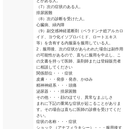
とがある人。
（7）次の症状のある人。
排尿困難
（8）次の診断を受けた人。
心臓病、緑内障
（9）副交感神経遮断剤（ベラドンナ総アルカロ
イド、ヨウ化イソプロパミド、ロートエキス
等）を含有する内服薬を服用している人。
2．服用後、次の症状があらわれた場合は副作用
の可能性があるので、直ちに服用を中止し、こ
の文書を持って医師、薬剤師または登録販売者
に相談してください
関係部位・・・症状
皮膚・・・発疹・発赤、かゆみ
精神神経系・・・頭痛
泌尿器・・・排尿困難
その他・・・顔のほてり、異常なまぶしさ
まれに下記の重篤な症状が起こることがありま
す。その場合は直ちに医師の診療を受けてくだ
さい。
症状の名称・・・症状
ショック （アナフィラキシー）・・・服用後す