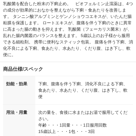
乳酸菌を配合した粉末の下痢止め。　ビオフェルミン止瀉薬は、4つ
の成分が効果的におなかを整えながら下痢・食あたりを改善しま
す。 タンニン酸アルブミンとゲンノショウコエキスが、いたんだ腸
粘膜を保護します。 ロートエキスが、腹痛を伴う下痢のときに異常
に高まった腸の動きを抑えます。 乳酸菌（フェーカリス菌末）が、
乱れた腸内菌叢のバランスを整えます。 5歳以上のお子様から服用
できる細粒剤。 携帯に便利なスティック包装。 腹痛を伴う下痢、消
化不良による下痢、食あたり、水あたり、くだり腹、はき下し、軟
便に。
商品仕様/スペック
効能・効果
下痢、腹痛を伴う下痢、消化不良による下痢、
食あたり、水あたり、くだり腹、はき下し、軟
便
用法・用量
次の量を、食後に水またはお湯で服用してくだ
さい。
年齢・・・1回量・・・1日服用回数
15歳以上・・・1包・・・3回