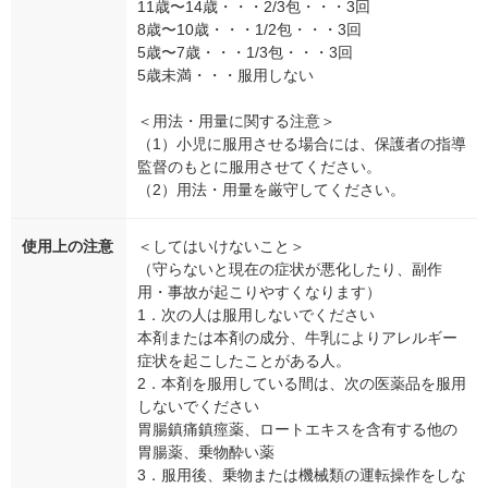
11歳〜14歳・・・2/3包・・・3回
8歳〜10歳・・・1/2包・・・3回
5歳〜7歳・・・1/3包・・・3回
5歳未満・・・服用しない
＜用法・用量に関する注意＞
（1）小児に服用させる場合には、保護者の指導
監督のもとに服用させてください。
（2）用法・用量を厳守してください。
使用上の注意
＜してはいけないこと＞
（守らないと現在の症状が悪化したり、副作
用・事故が起こりやすくなります）
1．次の人は服用しないでください
本剤または本剤の成分、牛乳によりアレルギー
症状を起こしたことがある人。
2．本剤を服用している間は、次の医薬品を服用
しないでください
胃腸鎮痛鎮痙薬、ロートエキスを含有する他の
胃腸薬、乗物酔い薬
3．服用後、乗物または機械類の運転操作をしな