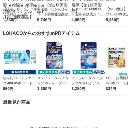
【限定デザイン】ロキ
和漢箋（わかんせん）
リグロEX5 60ml ロー
【WEB限定】
ソプロフェン錠「L
ロート防風通聖散錠満
ト製薬 有効成分「ミ
プX5 60ml 
S」 解熱鎮痛剤 12錠
1,330
量a 372錠 ロート製薬
5,746
ノキシジル」を国内最
4,950
ミノキシジル 
5,480
円
円
円
円
5袋セット セントラル
★控除★ 肥満 便秘 む
大濃度＊5％配合 薄毛
【第1類医薬
製薬 ★控除★ 生理痛
くみ【第2類医薬品】
脱毛【第1類医薬品】
LOHACOからのおすすめPRアイテム
頭痛 オリジナル【第1
類医薬品】
なみだ ロートファイ
メンソレータム エク
メンソレータム エク
ロート抗菌目薬i 
ブ 4mL×5本 ロート製
シブ Wディープ10ク
シブ Wきわケアジェ
×20本 ロート
薬 目薬 乾き目 疲れ目
660
リーム ロート製薬★
1,380
ル 15g ロート製薬 ★
1,280
薬 ものもらい
634
円
円
円
円
【第3類医薬品】
控除★ 塗り薬 水虫治
控除★ 塗り薬 爪周り
使い切り 目の
療薬 せっけんの香り
の水虫治療薬【指定第
（イチオシ）
最近見た商品
（イチオシ）【指定第
2類医薬品】
医薬品】
2類医薬品】