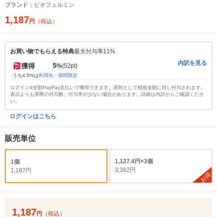
ブランド：
ビオフェルミン
1,187
円
（税込）
お買い物でもらえる特典
最大付与率11%
内訳を見る
5
獲得
%
(52pt)
うち4.5%は
利用先・期間限定
ログイン&全額PayPay支払いで獲得できます。原則として税抜金額に対し付与されます。
表示よりも実際の付与数、付与率が少ない場合があります。詳細は内訳からご確認くださ
い。
ログインはこちら
販売単位
1,127.4円×3個
1個
3,382円
1,187円
お得
1,187
円
（税込）