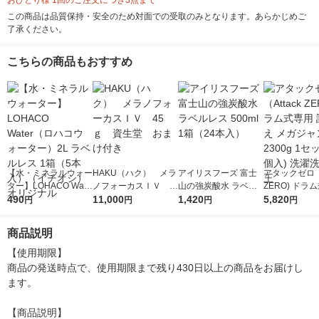
おひとり様 1回のご注文につき3点まで
この商品は品質保持・安全のため対面での受取のみとなります。あらかじめご
了承ください。
こちらの商品もおすすめ
【水・ミネラルウォー
HAKU（ハク） メラ
アイリスフーズ 富士
アタックゼロ（A
ター】LOHACO Wate
ノフォーカスＩＶ 4
山の強炭酸水 ラベル
ZERO) ドラ
r（ロハコウォータ
490
5ｇ 資生堂 おまけ
11,000
レス 500ml 1箱（24
1,420
詰め替え メガ
5,820
円
円
円
円
ー）2L ラベルレス 1
付き
本入）
ボ 2300g 1
箱（5本入）（イチオ
個入) 洗濯洗剤
商品説明
シ） オリジナル
【使用期限】

商品の発送時点で、使用期限まで残り430日以上の商品をお届けし
ます。

【商品説明】
