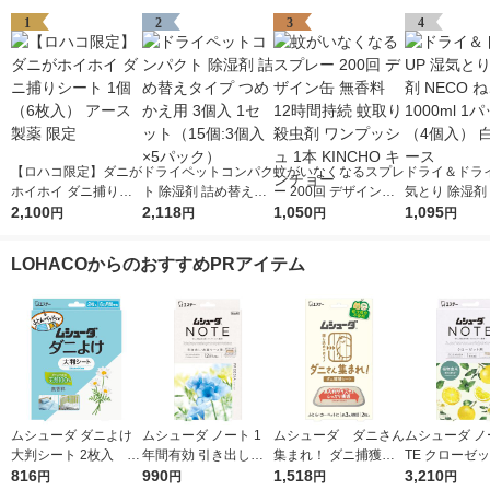
1
2
3
4
【ロハコ限定】ダニが
ドライペットコンパク
蚊がいなくなるスプレ
ドライ＆ドライ
ホイホイ ダニ捕りシ
ト 除湿剤 詰め替えタ
ー 200回 デザイン缶
気とり 除湿剤 
ート 1個（6枚入） ア
2,100
イプ つめかえ用 3個
2,118
無香料 12時間持続 蚊
1,050
ねこ 1000ml
1,095
円
円
円
円
ース製薬 限定
入 1セット（15個:3個
取り 殺虫剤 ワンプッ
（4個入） 白
入×5パック）
シュ 1本 KINCHO キ
LOHACOからのおすすめPRアイテム
ンチョー
ムシューダ ダニよけ
ムシューダ ノート 1
ムシューダ ダニさん
ムシューダ ノ
大判シート 2枚入 ダ
年間有効 引き出し・
集まれ！ ダニ捕獲シ
TE クローゼッ
ニ除け エステー
816
衣装ケース用 フリー
990
ート 1個（2枚入） エ
1,518
類 防虫剤 ペ
3,210
円
円
円
円