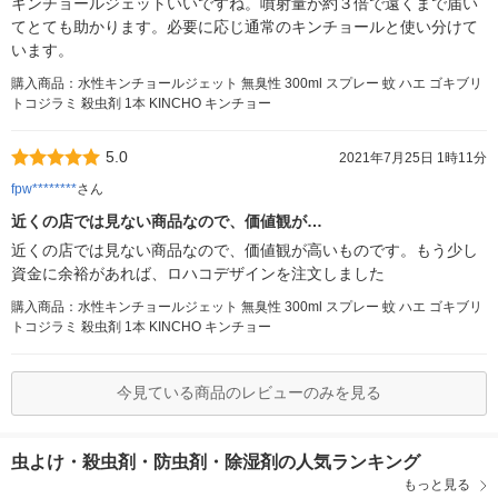
キンチョールジェットいいですね。噴射量が約３倍で遠くまで届い
てとても助かります。必要に応じ通常のキンチョールと使い分けて
います。
購入商品：水性キンチョールジェット 無臭性 300ml スプレー 蚊 ハエ ゴキブリ
トコジラミ 殺虫剤 1本 KINCHO キンチョー
5.0
2021年7月25日 1時11分
fpw********
さん
近くの店では見ない商品なので、価値観が…
近くの店では見ない商品なので、価値観が高いものです。もう少し
資金に余裕があれば、ロハコデザインを注文しました
購入商品：水性キンチョールジェット 無臭性 300ml スプレー 蚊 ハエ ゴキブリ
トコジラミ 殺虫剤 1本 KINCHO キンチョー
今見ている商品のレビューのみを見る
虫よけ・殺虫剤・防虫剤・除湿剤の人気ランキング
もっと見る