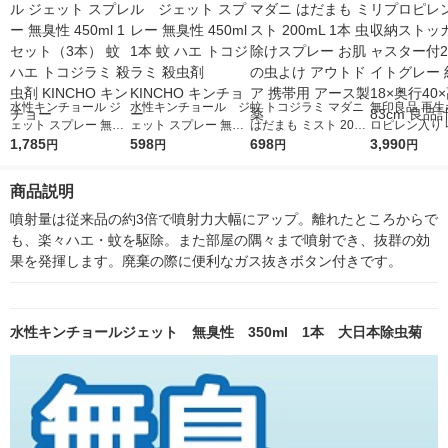
水性キンチョール ジ
水性キンチョール ジ
蚊 トコジラミ マダニ
無印良品 再生
ェット スプレー 無臭
ェット スプレー 無臭
はだまも ミスト 200
ロピレン入り 
性 450ml 1セット（3
1,785
性 450ml 1本 蚊 ハエ
598
mL 1本 虫除けスプレ
698
トッカー キャ
3,990
円
円
円
円
本） 蚊 ハエ トコジラ
トコジラミ 殺虫剤 KI
ー お肌の虫よけ アウ
付2 ホワイト
ミ 殺虫剤 KINCHO キ
NCHO キンチョー
トドア 携帯用 アース
約幅18×奥行4
商品説明
ンチョー
製薬
83cm 良品計
噴射量は従来品の約3倍で噴射力大幅にアップ。離れたところからで
も、楽々ハエ・蚊を駆除。また部屋の隅々まで噴射でき、抜群の効
果を発揮します。廃棄の際に便利なガス抜きボタン付きです。
水性キンチョールジェット 無臭性 350ml 1本 大日本除虫菊