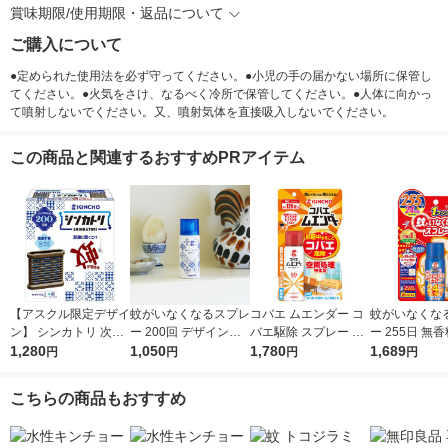
賞味期限/使用期限・返品について
ご購入について
●定められた使用法を必ず守ってください。●小児の手の届かない場所に保管し
てください。●火気をさけ、なるべく冷所で保管してください。●人体に向かっ
て噴射しないでください。又、噴射気体を直接吸入しないでください。
この商品と関連するおすすめPRアイテム
【アスクル限定デザイ
蚊がいなくなるスプレ
コバエ ムエンダー コ
蚊がいなくな
ン】 シンカトリ 次世
ー 200回 デザイン缶
バエ駆除 スプレー 80
ー 255日 無香
代型 屋内蚊取り 電源
1,280
無香料 12時間持続 蚊
1,050
プッシュ 最大120畳 1
1,780
間持続 蚊取り 
1,689
円
円
円
円
不要 ブラウン容器 20
取り 殺虫剤 ワンプッ
本 KINCHO キンチョ
虫剤 ワンプッ
0日 無臭 蚊 駆除 玄関
シュ 1本 KINCHO キ
ー
本 大日本除虫
こちらの商品もおすすめ
KINCHO キンチョー 1
ンチョー
セット 限定