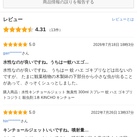
商品情報の誤りを報告する
レビュー
レビューとは
4.31
（13件）
5.0
2026年7月18日 18時3分
gan********
さん
水性なのが良いですね。うちはー蚊ハエゴ…
水性なのが良いですね。 うちはー 蚊 ハエ ゴキブリなどは出ないの
ですが、 たまに観葉植物の木製鉢の下部分から小さな虫が出ること
があって、さっそくシュっとしました。
購入商品：水性キンチョールジェット 無臭性 300ml スプレー 蚊 ハエ ゴキブリ
トコジラミ 殺虫剤 1本 KINCHO キンチョー
5.0
2022年7月26日 13時37分
hin********
さん
キンチョールジェットいいですね。噴射量…