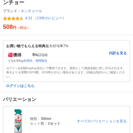
ンチョー
ブランド：
キンチョール
4.31 （13件のレビュー）
508
円
（税込）
お買い物でもらえる特典
最大付与率7%
内訳を見る
5
獲得
%
(22pt)
うち4.5%は
利用先・期間限定
ログイン&全額PayPay支払いで獲得できます。原則として税抜金額に対し付与されます。
表示よりも実際の付与数、付与率が少ない場合があります。詳細は内訳からご確認くださ
い。
ログインはこちら
バリエーション
種類：
300ml
すべてのバリエーションを見る
セット数：
1セット