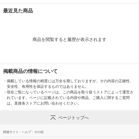
ジア 1箱（24個入）
ステー
ト＆ベルガモッ
エステー
ット（1箱（3
最近見た商品
3） エステー
商品を閲覧すると履歴が表示されます
掲載商品の情報について
・
掲載している情報の精度には万全を期しておりますが、その内容の正確性、
安全性、有用性を保証するものではありません。
・
現在ご覧になっているページは、この商品を取り扱うストアによって運営さ
れています。ページに記載されている内容や商品、ご購入に関するご質問
は、直接各ストアにお問い合わせください。
ページトップへ
関連サイト・ヘルプ・その他