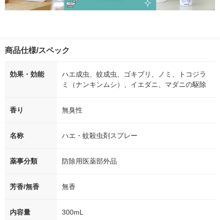
商品仕様/スペック
効果・効能
ハエ成虫、蚊成虫、ゴキブリ、ノミ、トコジラ
ミ（ナンキンムシ）、イエダニ、マダニの駆除
香り
無臭性
名称
ハエ・蚊殺虫剤スプレー
薬事分類
防除用医薬部外品
芳香/無香
無香
内容量
300mL